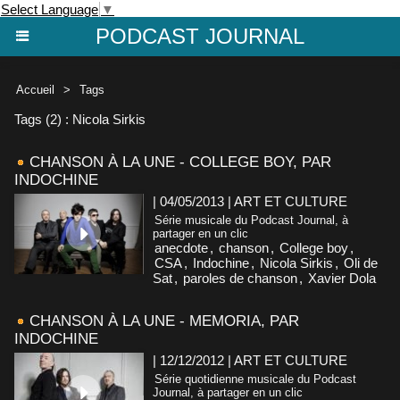
Select Language
▼
PODCAST JOURNAL
Accueil
>
Tags
Tags (2) : Nicola Sirkis
CHANSON À LA UNE - COLLEGE BOY, PAR
INDOCHINE
| 04/05/2013
|
ART ET CULTURE
Série musicale du Podcast Journal, à
partager en un clic
anecdote
,
chanson
,
College boy
,
CSA
,
Indochine
,
Nicola Sirkis
,
Oli de
Sat
,
paroles de chanson
,
Xavier Dola
CHANSON À LA UNE - MEMORIA, PAR
INDOCHINE
| 12/12/2012
|
ART ET CULTURE
Série quotidienne musicale du Podcast
Journal, à partager en un clic