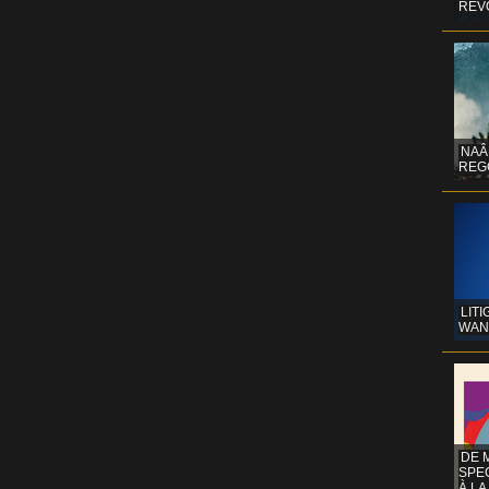
REV
NAÂ
REG
LITI
WAN
DE 
SPE
À LA