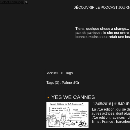
Select Language
▼
DÉCOUVRIR LE PODCAST JOUR
Tiens, quelque chose a changé...
pas de panique : le site est entre
bonnes mains et se refait une be
Accueil
>
Tags
Tags (3) : Palme d'Or
YES WE CANNES
| 12/05/2018
|
HUMOUR
La 71e édition, qui se 
autres actrices, dont plu
71e édition
,
actrices
,
d
films
,
France
,
harcèle