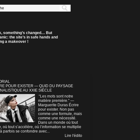
k, something’s changed… But
anic: the site’s in safe hands and
ting a makeover !
ORIAL
RE POUR EXISTER — QUID DU PAYSAGE
NALISTIQUE AU XXIE SIÈCLE
“Les mots sont notre
matière première.” —
Marguerite Duras Écrire
pour exister. Non pas
comme une formule, mais
comme une nécessité.
Dans un monde où tout
e, où tout s’accélère, où l’information se multiplie
à parfois se confondre avec...
Lire l'édito