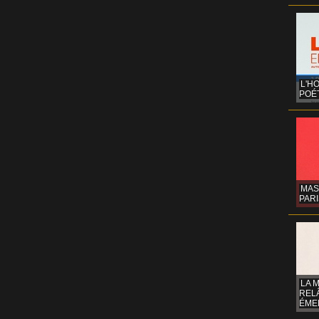
L'H
POÉT
MAS
PARI
LA 
REL
ÉMER