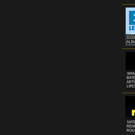
EGO
ALB
WAN
BATE
ART
LIFE
NAT
REN
ROU