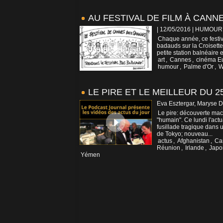
AU FESTIVAL DE FILM À CANN
| 12/05/2016
|
HUMOUR
Chaque année, ce festival
badauds sur la Croisette
petite station balnéaire
art
,
Cannes
,
cinéma E
humour
,
Palme d'Or
,
W
LE PIRE ET LE MEILLEUR DU 25
Eva Esztergar, Maryse D
Le pire: découverte maca
"humain". Ce lundi l'actu
fusillade tragique dans
de Tokyo; nouveau...
actus
,
Afghanistan
,
Ca
Réunion
,
Irlande
,
Japo
Yémen