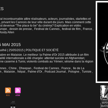
ES
 incontournable attire réalisateurs, acteurs, journalistes, starlettes et
, privant les Cannois de leur ville durant dix jours. Mais comment cette
 est devenue "The place to be" du cinéma? Explication en vidéo.
urope
,
dessin de presse
,
Festival de Cannes
,
festival de film
,
France
,
oody Allen
 MAI 2015
uilhé | 25/05/2015
|
POLITIQUE ET SOCIÉTÉ
bre en Malaisie. Le meilleur: la Palme d'Or 2015 attribuée à un film
alité internationale a été chargée: attentat suicide en Afghanistan;
 une caserne à Tunis; violents combats au Yémen; séisme dans la région
nnes
,
Chine
,
Dheepan
,
Festival de Cannes
,
France
,
Ile de La
n
,
Malaisie
,
Népal
,
Palme d'Or
,
Podcast Journal
,
Pologne
,
Tunisie
,
WAN
BATE