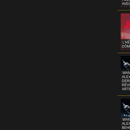
AVE
L'H
DÔM
WAN
ALE
DERR
RÉV
ART
WAN
ALE
BEHI