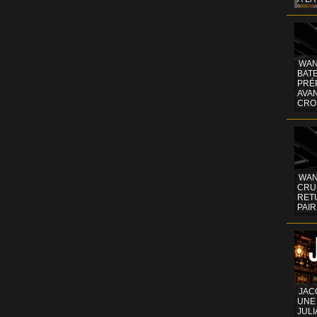
WAN
BATE
PRÉ
AVA
CRO
WAN
CRUI
RETU
PAIR
JAC
UNE
JULI