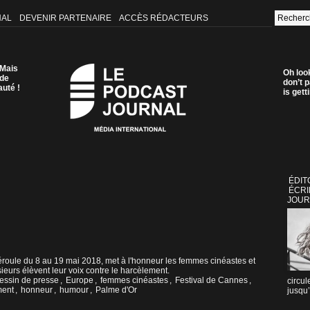
NAL
DEVENIR PARTENAIRE
ACCÈS RÉDACTEURS
 Mais
Oh loo
 de
don’t p
auté !
is get
ÉDIT
ÉCRI
JOUR
déroule du 8 au 19 mai 2018, met à l'honneur les femmes cinéastes et
sieurs élèvent leur voix contre le harcèlement.
essin de presse
,
Europe
,
femmes cinéastes
,
Festival de Cannes
,
circul
ment
,
honneur
,
humour
,
Palme d'Or
jusqu’