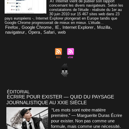
AT Internet vient de publier son rapport
concernant les divers navigateurs. Selon les
constatations de l'étude - réalisée du 1er au
30 juin 2010 sur 15 467 sites web dans 23
pays européens -, Internet Explorer plongerait en Europe tandis que
Google Chrome progresserait de mieux en mieux. L'étude...
Firefox
,
Google Chrome
,
IE
,
Internet Explorer
,
Mozilla
,
navigateur
,
Opera
,
Safari
,
web
ÉDITORIAL
ÉCRIRE POUR EXISTER — QUID DU PAYSAGE
JOURNALISTIQUE AU XXIE SIÈCLE
“Les mots sont notre matière
première.” — Marguerite Duras Écrire
pour exister. Non pas comme une
formule, mais comme une nécessité.