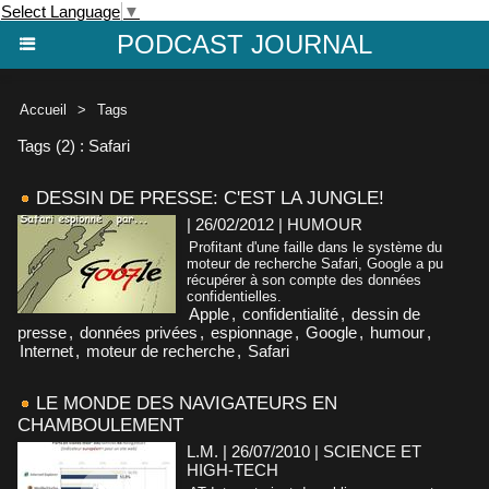
Select Language
▼
PODCAST JOURNAL
Accueil
>
Tags
Tags (2) : Safari
DESSIN DE PRESSE: C'EST LA JUNGLE!
| 26/02/2012
|
HUMOUR
Profitant d'une faille dans le système du
moteur de recherche Safari, Google a pu
récupérer à son compte des données
confidentielles.
Apple
,
confidentialité
,
dessin de
presse
,
données privées
,
espionnage
,
Google
,
humour
,
Internet
,
moteur de recherche
,
Safari
LE MONDE DES NAVIGATEURS EN
CHAMBOULEMENT
L.M. | 26/07/2010
|
SCIENCE ET
HIGH-TECH