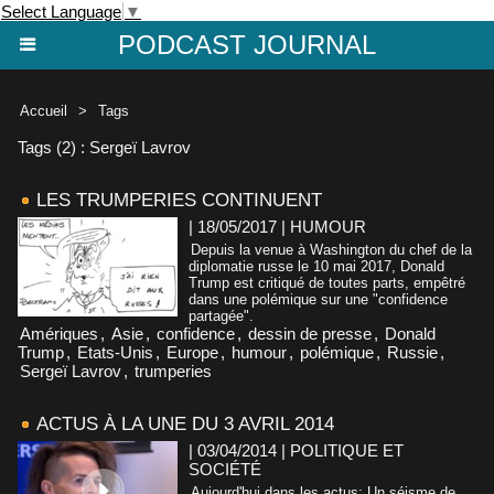
Select Language
▼
PODCAST JOURNAL
Accueil
>
Tags
Tags (2) : Sergeï Lavrov
LES TRUMPERIES CONTINUENT
| 18/05/2017
|
HUMOUR
Depuis la venue à Washington du chef de la
diplomatie russe le 10 mai 2017, Donald
Trump est critiqué de toutes parts, empêtré
dans une polémique sur une "confidence
partagée".
Amériques
,
Asie
,
confidence
,
dessin de presse
,
Donald
Trump
,
Etats-Unis
,
Europe
,
humour
,
polémique
,
Russie
,
Sergeï Lavrov
,
trumperies
ACTUS À LA UNE DU 3 AVRIL 2014
| 03/04/2014
|
POLITIQUE ET
SOCIÉTÉ
Aujourd'hui dans les actus: Un séisme de