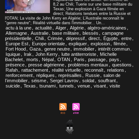
8,2 au Chili; Tuerie sur une base militaire du
Texas; Une explosion à Gaza filmée en
direct; Relations tendues entre la Russie et
l'OTAN; La visite de John Kerry en Algérie; L’Australie reconnaît le
"genre neutre"; Réalité virtuelle dans l'immobilier... Un...
actu à la une
,
actualité
,
Alger
,
Algérie
,
algéro-américaines
,
Allemagne
,
Australie
,
base militaire
,
blessés
,
campagne
présidentielle
,
Chili
,
Crimée
,
dépressif
,
direct
,
Égypte
,
entre
,
Europe Est
,
Europe orientale
,
expliquer
,
explosion
,
filmée
,
Fort Hood
,
Gaza
,
genre neutre
,
immobilier
,
intérêt commun
,
Iquique
,
Irak
,
John Kerry
,
lutte antiterroriste
,
Michelle
Bachelet
,
morts
,
Népal
,
OTAN
,
Paris
,
passage
,
pays
,
présence
,
presse algérienne
,
problèmes mentaux
,
questions
,
Rafah
,
rattachement
,
réalité virtuelle
,
reconnaît
,
relations
,
renforcement
,
répliques
,
représailles
,
Russie
,
salon de
l'immobilier
,
séisme
,
Sergeï Lavrov
,
soldat
,
souffrant
,
suicide
,
Texas
,
tsunami
,
tunnels
,
venue
,
visant
,
visite