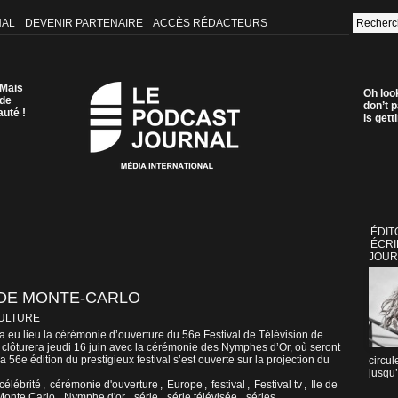
NAL
DEVENIR PARTENAIRE
ACCÈS RÉDACTEURS
 Mais
Oh loo
 de
don’t p
auté !
is get
ÉDIT
ÉCRI
JOUR
N DE MONTE-CARLO
CULTURE
 eu lieu la cérémonie d’ouverture du 56e Festival de Télévision de
 clôturera jeudi 16 juin avec la cérémonie des Nymphes d’Or, où seront
 56e édition du prestigieux festival s’est ouverte sur la projection du
circul
jusqu’
célébrité
,
cérémonie d'ouverture
,
Europe
,
festival
,
Festival tv
,
Ile de
Monte Carlo
,
Nymphe d'or
,
série
,
série télévisée
,
séries
,