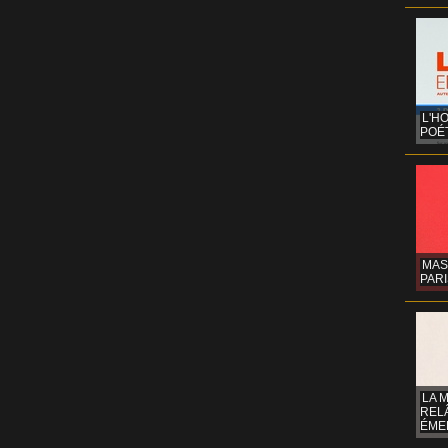
L'H
POÉT
MAS
PARI
LA 
REL
ÉMER