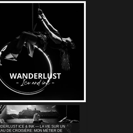
DERLUST ICE & INK — LA VIE SUR UN
AU DE CROISIÈRE: MON MÉTIER DE