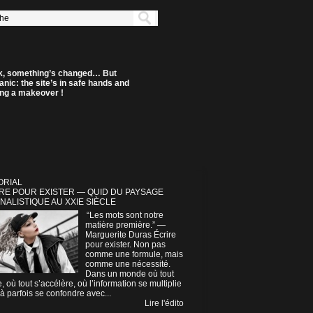
k, something’s changed… But
anic: the site’s in safe hands and
ting a makeover !
ORIAL
RE POUR EXISTER — QUID DU PAYSAGE
NALISTIQUE AU XXIE SIÈCLE
“Les mots sont notre
matière première.” —
Marguerite Duras Écrire
pour exister. Non pas
comme une formule, mais
comme une nécessité.
Dans un monde où tout
e, où tout s’accélère, où l’information se multiplie
à parfois se confondre avec...
Lire l'édito