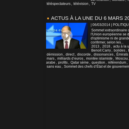
téléspectateurs
,
télévision
,
TV
ACTUS À LA UNE DU 6 MARS 2
| 06/03/2014
|
POLITIQU
Sommet extraordinaire d
l'Union européenne se dé
d'optimisme ni de grande
confirmer, selon les...
2013
,
2018
,
actu à la 
Benoit Carry
,
bolides
,
démission
,
direct
,
discorde
,
dissonances
,
Émirats
mars
,
milliards d’euros
,
montée islamiste
,
Moscou
arabe
,
profits
,
Qatar sème
,
question
,
référendum
,
sans eau
,
Sommet des chefs d’État et de gouverne