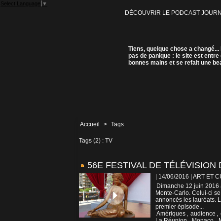
Select Language
▼
DÉCOUVRIR LE PODCAST JOUR
Tiens, quelque chose a changé...
pas de panique : le site est entre
bonnes mains et se refait une be
Accueil
>
Tags
Tags (2) : TV
56E FESTIVAL DE TÉLÉVISIO
| 14/06/2016
|
ART ET 
Dimanche 12 juin 2016 a
Monte-Carlo. Celui-ci se
annoncés les lauréats. La
premier épisode...
Amériques
,
audience
,
La Réunion
,
Monaco
,