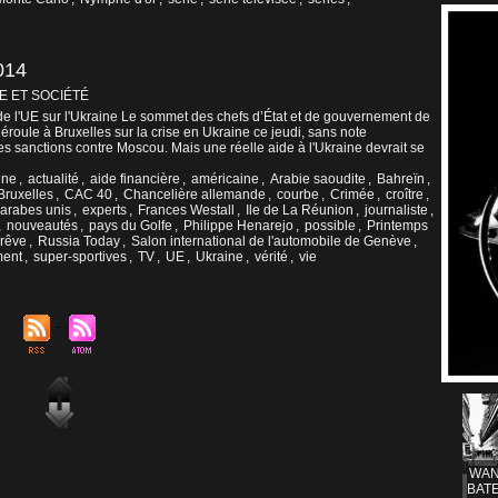
014
E ET SOCIÉTÉ
e l'UE sur l'Ukraine Le sommet des chefs d’État et de gouvernement de
roule à Bruxelles sur la crise en Ukraine ce jeudi, sans note
s sanctions contre Moscou. Mais une réelle aide à l'Ukraine devrait se
une
,
actualité
,
aide financière
,
américaine
,
Arabie saoudite
,
Bahreïn
,
Bruxelles
,
CAC 40
,
Chancelière allemande
,
courbe
,
Crimée
,
croître
,
 arabes unis
,
experts
,
Frances Westall
,
Ile de La Réunion
,
journaliste
,
,
nouveautés
,
pays du Golfe
,
Philippe Henarejo
,
possible
,
Printemps
rêve
,
Russia Today
,
Salon international de l'automobile de Genève
,
ment
,
super-sportives
,
TV
,
UE
,
Ukraine
,
vérité
,
vie
WAN
BATE