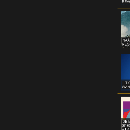
REV
NAÂ
REG
LITI
WAN
DE 
SPE
À LA