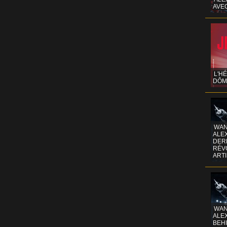
AVE
L'H
DÔM
WAN
ALE
DERR
RÉV
ART
WAN
ALE
BEHI