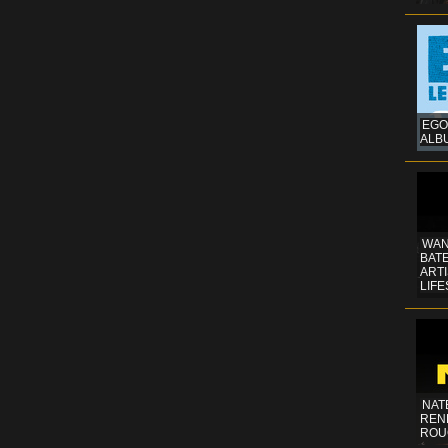
EGO
ALB
WAN
BATE
ART
LIFE
NAT
REN
ROU