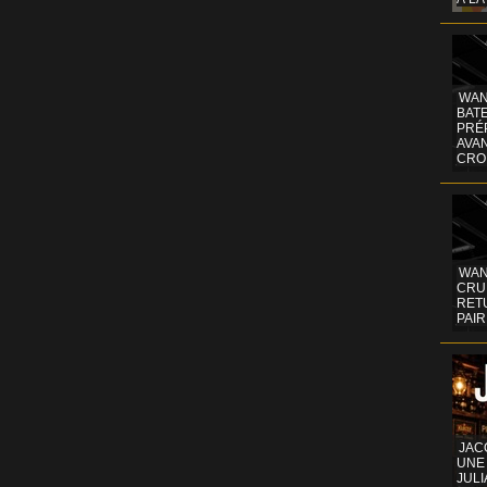
WAN
BATE
PRÉ
AVA
CRO
WAN
CRUI
RETU
PAIR
JAC
UNE
JULI