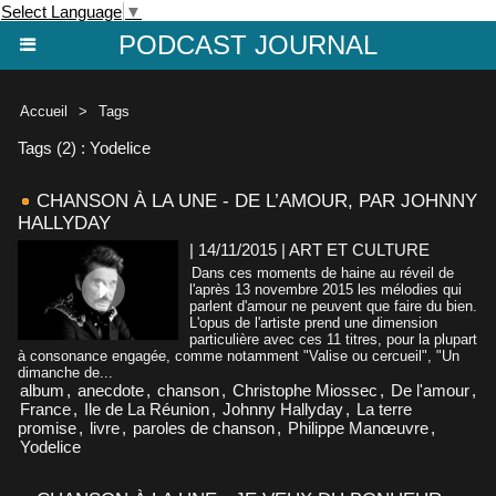
Select Language
▼
PODCAST JOURNAL
Accueil
>
Tags
Tags (2) : Yodelice
CHANSON À LA UNE - DE L’AMOUR, PAR JOHNNY
HALLYDAY
| 14/11/2015
|
ART ET CULTURE
Dans ces moments de haine au réveil de
l'après 13 novembre 2015 les mélodies qui
parlent d'amour ne peuvent que faire du bien.
L'opus de l'artiste prend une dimension
particulière avec ces 11 titres, pour la plupart
à consonance engagée, comme notamment "Valise ou cercueil", "Un
dimanche de...
album
,
anecdote
,
chanson
,
Christophe Miossec
,
De l'amour
,
France
,
Ile de La Réunion
,
Johnny Hallyday
,
La terre
promise
,
livre
,
paroles de chanson
,
Philippe Manœuvre
,
Yodelice