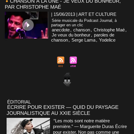
CHANSON À LA UNE - JE VEUX DU BONHEUR,
PAR CHRISTOPHE MAÉ
| 15/06/2013
|
ART ET CULTURE
Série musicale du Podcast Journal, à
partager en un clic
anecdote
,
chanson
,
Christophe Maé
,
Je veux du bonheur
,
paroles de
chanson
,
Serge Lama
,
Yodelice
ÉDITORIAL
ÉCRIRE POUR EXISTER — QUID DU PAYSAGE
JOURNALISTIQUE AU XXIE SIÈCLE
“Les mots sont notre matière
première.” — Marguerite Duras Écrire
pour exister. Non pas comme une