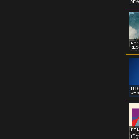
REV
NAÂ
REG
LITI
WAN
DE 
SPE
À LA