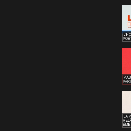
L'H
POÉT
MAS
PARI
LA 
REL
ÉMER