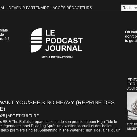
NAL
DEVENIR PARTENAIRE
ACCÈS RÉDACTEURS
 Mais
Oh loo
 de
don’t p
auté !
is get
ÉDIT
ÉCRI
JOUR
 WANT YOU/SHE'S SO HEAVY (REPRISE DES
E)
025
|
ART ET CULTURE
 BB & The Bullets prépare la sortie de son premier album High Tide le
circul
 légendaire label Dixiefrog Après un excellent accueil et des belles
jusqu’
rs deux premiers singles, Something In The Water et High Tide, ainsi qu'un