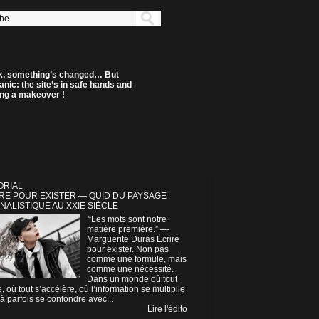
k, something’s changed… But
anic: the site’s in safe hands and
ting a makeover !
ORIAL
RE POUR EXISTER — QUID DU PAYSAGE
NALISTIQUE AU XXIE SIÈCLE
“Les mots sont notre
matière première.” —
Marguerite Duras Écrire
pour exister. Non pas
comme une formule, mais
comme une nécessité.
Dans un monde où tout
e, où tout s’accélère, où l’information se multiplie
à parfois se confondre avec...
Lire l'édito