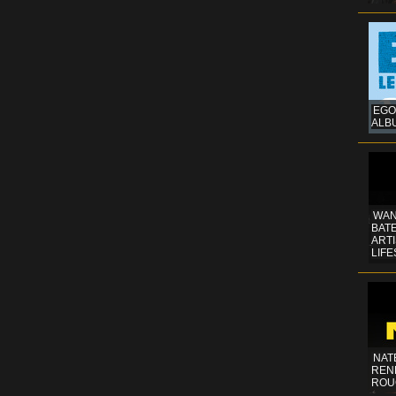
EGO
ALB
WAN
BATE
ART
LIFE
NAT
REN
ROU