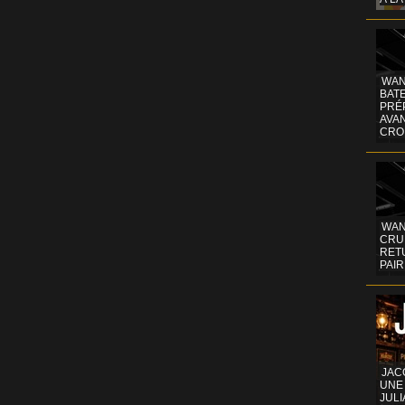
WAN
BATE
PRÉ
AVA
CRO
WAN
CRUI
RETU
PAIR
JAC
UNE
JULI