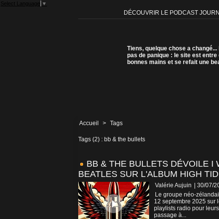
Select Language
▼
DÉCOUVRIR LE PODCAST JOUR
Tiens, quelque chose a changé...
pas de panique : le site est entre
bonnes mains et se refait une be
Accueil
>
Tags
Tags (2) : bb & the bullets
BB & THE BULLETS DÉVOILE I
BEATLES SUR L'ALBUM HIGH TID
Valérie Aujuin
| 30/07/2
Le groupe néo-zélandais
12 septembre 2025 sur le
playlists radio pour leu
passage à...