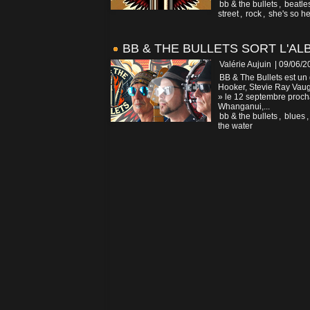
bb & the bullets
,
beatle
street
,
rock
,
she's so h
BB & THE BULLETS SORT L'AL
Valérie Aujuin
| 09/06/2
BB & The Bullets est un
Hooker, Stevie Ray Vaugh
» le 12 septembre procha
Whanganui,...
bb & the bullets
,
blues
the water