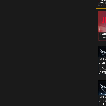
AVE
L'H
DÔM
WAN
ALE
DERR
RÉV
ART
WAN
ALE
BEHI