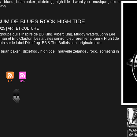
s
,
blues
,
brian baker
,
dixiefrog
,
high tide
,
i want you
,
musique
,
nixon
eavy
BUM DE BLUES ROCK HIGH TIDE
025
|
ART ET CULTURE
 groupe qui s’inspire de BB King, Albert King, Muddy Waters, John Lee
an et Eric Clapton. Les artistes sortiront leur premier album « High tide
in sur le label Dixiefrog. BB & The Bullets sont originaires de
,
brian baker
,
dixiefrog
,
high tide
,
nouvelle zelande
,
rock
,
someting in
WAN
BATE