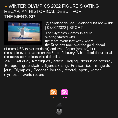
WINTER OLYMPICS 2022 FIGURE SKATING
RECAP: AN HISTORICAL DEBUT FOR
THE MEN'S SP
@sarahaerial.ice I Wanderlust Ice & Ink
| 09/02/2022
|
SPORT
The Olympics Games in figure
skating started with
the team event last week where
the Russians took over the gold, ahead
of team USA (silver medalist) and team Japan (bronze), but
the single event started on the 8th of February. A historical debut for all
the men's competitors who did brilliant...
2022
,
Afrique
,
Amériques
,
article
,
beijing
,
dessin de presse
,
Europe
,
figure skater
,
figure skating
,
France
,
ice
,
image du
jour
,
Olympics
,
Podcast Journal
,
record
,
sport
,
winter
olympics
,
world record