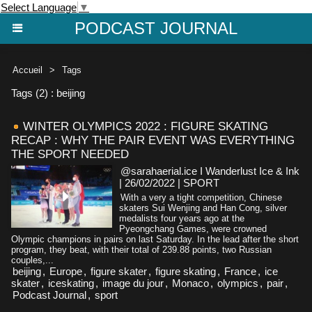
Select Language
▼
PODCAST JOURNAL
Accueil
>
Tags
Tags (2) : beijing
WINTER OLYMPICS 2022 : FIGURE SKATING
RECAP : WHY THE PAIR EVENT WAS EVERYTHING
THE SPORT NEEDED
@sarahaerial.ice I Wanderlust Ice & Ink
| 26/02/2022
|
SPORT
With a very a tight competition, Chinese
skaters Sui Wenjing and Han Cong, silver
medalists four years ago at the
Pyeongchang Games, were crowned
Olympic champions in pairs on last Saturday. In the lead after the short
program, they beat, with their total of 239.88 points, two Russian
couples,...
beijing
,
Europe
,
figure skater
,
figure skating
,
France
,
ice
skater
,
iceskating
,
image du jour
,
Monaco
,
olympics
,
pair
,
Podcast Journal
,
sport