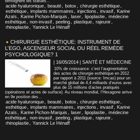
témoignent les statues...
acide hyaluronique
,
beauté
,
botox
,
chirurgie esthétique
,
esthétique
,
implants mammaires
,
injections
,
invasif
,
Karine
Azaïs
,
Karine Pichon-Marquis
,
laser
,
lipoplastie
,
médecine
esthétique
,
non-invasif
,
peeling
,
plastique
,
rajeunir
,
rhinoplastie
,
Yannick Le Hénaff
CHIRURGIE ESTHÉTIQUE: INSTRUMENT DE
L’EGO, ASCENSEUR SOCIAL OU RÉEL REMÈDE
PSYCHOLOGIQUE? 1
| 16/05/2014
|
SANTÉ ET MÉDECINE
10% de croissance: c’est l’augmentation
des actes de chirurgie esthétique en 2012
par rapport à 2011 (source: Imcas) pour un
marché global de 4,4 milliards d’euros avec
plus de 15 millions d’actes pratiqués
(opérations et actes de surface). Au niveau mondial, l’Hexagone arrive
en 9e position des...
acide hyaluronique
,
beauté
,
botox
,
chirurgie esthétique
,
esthétique
,
implants mammaires
,
injections
,
invasif
,
Karine
Azaïs
,
Karine Pichon-Marquis
,
laser
,
lipoplastie
,
médecine
esthétique
,
non-invasif
,
peeling
,
plastique
,
rajeunir
,
rhinoplastie
,
Yannick Le Hénaff