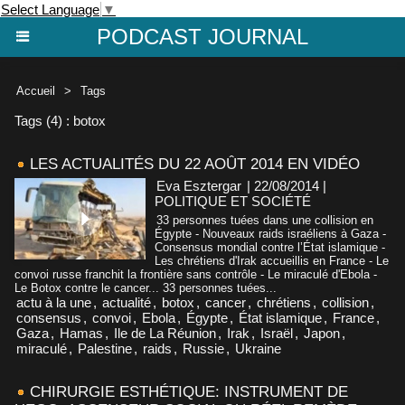
Select Language
▼
PODCAST JOURNAL
Accueil
>
Tags
Tags (4) : botox
LES ACTUALITÉS DU 22 AOÛT 2014 EN VIDÉO
Eva Esztergar
| 22/08/2014
|
POLITIQUE ET SOCIÉTÉ
33 personnes tuées dans une collision en
Égypte - Nouveaux raids israéliens à Gaza -
Consensus mondial contre l’État islamique -
Les chrétiens d'Irak accueillis en France - Le
convoi russe franchit la frontière sans contrôle - Le miraculé d'Ebola -
Le Botox contre le cancer... 33 personnes tuées...
actu à la une
,
actualité
,
botox
,
cancer
,
chrétiens
,
collision
,
consensus
,
convoi
,
Ebola
,
Égypte
,
État islamique
,
France
,
Gaza
,
Hamas
,
Ile de La Réunion
,
Irak
,
Israël
,
Japon
,
miraculé
,
Palestine
,
raids
,
Russie
,
Ukraine
CHIRURGIE ESTHÉTIQUE: INSTRUMENT DE