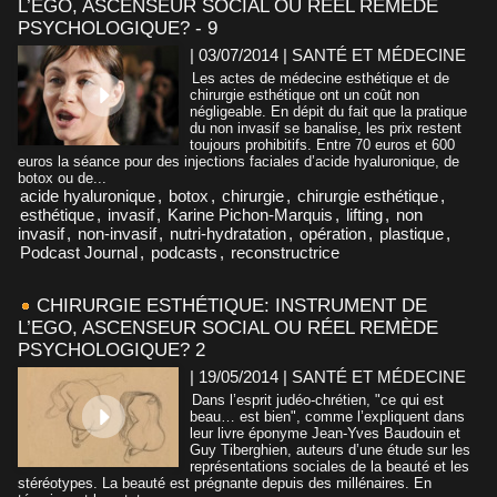
L’EGO, ASCENSEUR SOCIAL OU RÉEL REMÈDE
PSYCHOLOGIQUE? - 9
| 03/07/2014
|
SANTÉ ET MÉDECINE
Les actes de médecine esthétique et de
chirurgie esthétique ont un coût non
négligeable. En dépit du fait que la pratique
du non invasif se banalise, les prix restent
toujours prohibitifs. Entre 70 euros et 600
euros la séance pour des injections faciales d’acide hyaluronique, de
botox ou de...
acide hyaluronique
,
botox
,
chirurgie
,
chirurgie esthétique
,
esthétique
,
invasif
,
Karine Pichon-Marquis
,
lifting
,
non
invasif
,
non-invasif
,
nutri-hydratation
,
opération
,
plastique
,
Podcast Journal
,
podcasts
,
reconstructrice
CHIRURGIE ESTHÉTIQUE: INSTRUMENT DE
L’EGO, ASCENSEUR SOCIAL OU RÉEL REMÈDE
PSYCHOLOGIQUE? 2
| 19/05/2014
|
SANTÉ ET MÉDECINE
Dans l’esprit judéo-chrétien, "ce qui est
beau… est bien", comme l’expliquent dans
leur livre éponyme Jean-Yves Baudouin et
Guy Tiberghien, auteurs d’une étude sur les
représentations sociales de la beauté et les
stéréotypes. La beauté est prégnante depuis des millénaires. En