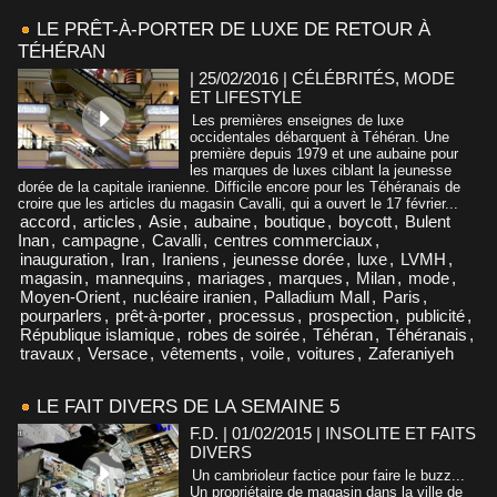
LE PRÊT-À-PORTER DE LUXE DE RETOUR À
TÉHÉRAN
| 25/02/2016
|
CÉLÉBRITÉS, MODE
ET LIFESTYLE
Les premières enseignes de luxe
occidentales débarquent à Téhéran. Une
première depuis 1979 et une aubaine pour
les marques de luxes ciblant la jeunesse
dorée de la capitale iranienne. Difficile encore pour les Téhéranais de
croire que les articles du magasin Cavalli, qui a ouvert le 17 février...
accord
,
articles
,
Asie
,
aubaine
,
boutique
,
boycott
,
Bulent
Inan
,
campagne
,
Cavalli
,
centres commerciaux
,
inauguration
,
Iran
,
Iraniens
,
jeunesse dorée
,
luxe
,
LVMH
,
magasin
,
mannequins
,
mariages
,
marques
,
Milan
,
mode
,
Moyen-Orient
,
nucléaire iranien
,
Palladium Mall
,
Paris
,
pourparlers
,
prêt-à-porter
,
processus
,
prospection
,
publicité
,
République islamique
,
robes de soirée
,
Téhéran
,
Téhéranais
,
travaux
,
Versace
,
vêtements
,
voile
,
voitures
,
Zaferaniyeh
LE FAIT DIVERS DE LA SEMAINE 5
F.D. | 01/02/2015
|
INSOLITE ET FAITS
DIVERS
Un cambrioleur factice pour faire le buzz...
Un propriétaire de magasin dans la ville de