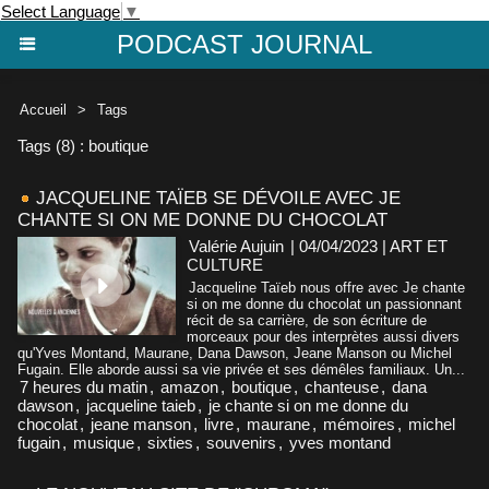
Select Language
▼
PODCAST JOURNAL
Accueil
>
Tags
Tags (8) : boutique
JACQUELINE TAÏEB SE DÉVOILE AVEC JE
CHANTE SI ON ME DONNE DU CHOCOLAT
Valérie Aujuin
| 04/04/2023
|
ART ET
CULTURE
Jacqueline Taïeb nous offre avec Je chante
si on me donne du chocolat un passionnant
récit de sa carrière, de son écriture de
morceaux pour des interprètes aussi divers
qu'Yves Montand, Maurane, Dana Dawson, Jeane Manson ou Michel
Fugain. Elle aborde aussi sa vie privée et ses démêles familiaux. Un...
7 heures du matin
,
amazon
,
boutique
,
chanteuse
,
dana
dawson
,
jacqueline taieb
,
je chante si on me donne du
chocolat
,
jeane manson
,
livre
,
maurane
,
mémoires
,
michel
fugain
,
musique
,
sixties
,
souvenirs
,
yves montand