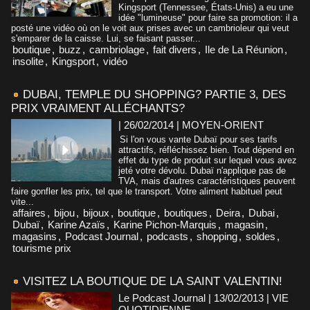
Kingsport (Tennessee, États-Unis) a eu une
idée "lumineuse" pour faire sa promotion: il a
posté une vidéo où on le voit aux prises avec un cambrioleur qui veut
s'emparer de la caisse. Lui, se faisant passer...
boutique
,
buzz
,
cambriolage
,
fait divers
,
Ile de La Réunion
,
insolite
,
Kingsport
,
vidéo
DUBAI, TEMPLE DU SHOPPING? PARTIE 3, DES
PRIX VRAIMENT ALLÉCHANTS?
| 26/02/2014
|
MOYEN-ORIENT
Si l'on vous vante Dubaï pour ses tarifs
attractifs, réfléchissez bien. Tout dépend en
effet du type de produit sur lequel vous avez
jeté votre dévolu. Dubaï n'applique pas de
TVA, mais d'autres caractéristiques peuvent
faire gonfler les prix, tel que le transport. Votre aliment habituel peut
vite...
affaires
,
bijou
,
bijoux
,
boutique
,
boutiques
,
Deira
,
Dubai
,
Dubaï
,
Karine Azaïs
,
Karine Pichon-Marquis
,
magasin
,
magasins
,
Podcast Journal
,
podcasts
,
shopping
,
soldes
,
tourisme prix
VISITEZ LA BOUTIQUE DE LA SAINT VALENTIN!
Le Podcast Journal | 13/02/2013
|
VIE
QUOTIDIENNE