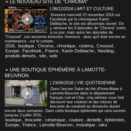
LE NOUVEAU SITE DE "CHROMA"
| 06/12/2016
|
ART ET CULTURE
Annoncé mercredi 23 novembre 2016 sur
Facebook par le chroniqueur Karim
Debbache, le site est désormais ouvert. On
y retrouve les 8 épisodes de "Chroma" sortis
à ce jour, mais aussi les épisodes de
"Crossed", son ancienne émission. Annoncé - alors qu'il était encore en
maintenance - sur le compte...
2016
,
boutique
,
Chroma
,
chronique
,
cinéma
,
Crossed
,
Europe
,
Facebook
,
France
,
Karim Debbache
,
Nesblog
,
produits dérivés
,
site
,
web
UNE BOUTIQUE ÉPHÉMÈRE À LAMOTTE-
BEUVRON
| 23/06/2016
|
VIE QUOTIDIENNE
Dans l'ancien Salon de thé d'Anne-Marie à
Lamotte-Beuvron dans le département
français Loir-et-Cher, cinq artistes vous font
découvrir leur création et des trésors de
brocante du vendredi au dimanche durant
encore deux semaines. Dans cette boutique éphémère qui sera ouverte
jusqu'au 3 juillet 2016,...
boutique
,
brocante
,
céramique
,
couture
,
dentelle
,
éphémère
,
Europe
,
France
,
Lamotte-Beuvron
,
mosaïque
,
raku