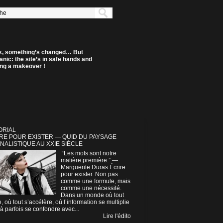
k, something’s changed… But
anic: the site’s in safe hands and
ting a makeover !
ORIAL
RE POUR EXISTER — QUID DU PAYSAGE
NALISTIQUE AU XXIE SIÈCLE
“Les mots sont notre
matière première.” —
Marguerite Duras Écrire
pour exister. Non pas
comme une formule, mais
comme une nécessité.
Dans un monde où tout
e, où tout s’accélère, où l’information se multiplie
à parfois se confondre avec...
Lire l'édito