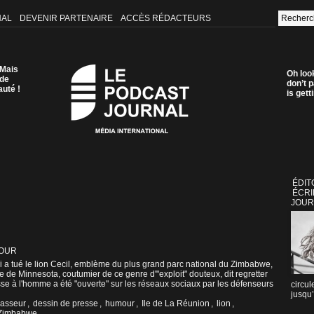
NAL
DEVENIR PARTENAIRE
ACCÈS RÉDACTEURS
 Mais
Oh loo
 de
don’t p
auté !
is get
ÉDIT
ÉCRI
JOUR
OUR
ui a tué le lion Cecil, emblème du plus grand parc national du Zimbabwe,
ste de Minnesota, coutumier de ce genre d'"exploit" douteux, dit regretter
se à l'homme a été "ouverte" sur les réseaux sociaux par les défenseurs
circul
jusqu’
asseur
,
dessin de presse
,
humour
,
Ile de La Réunion
,
lion
,
Zimbabwe