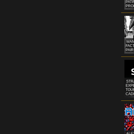
PAT
PRO
WAN
FAC
PAIR
STR
EXP
TOUR
CAD
ALE