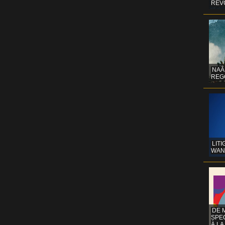
REV
NAÂ
REG
LITI
WAN
DE 
SPE
À LA