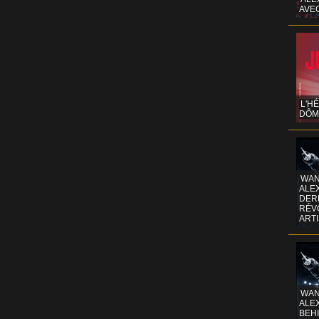
AVE
L'H
DÔM
WAN
ALE
DERR
RÉV
ART
WAN
ALE
BEHI