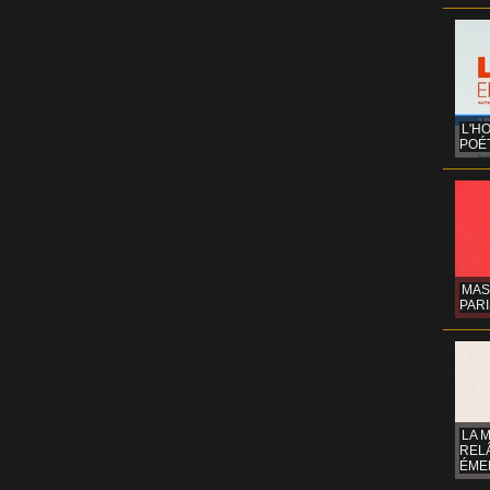
L'H
POÉT
MAS
PARI
LA 
REL
ÉMER