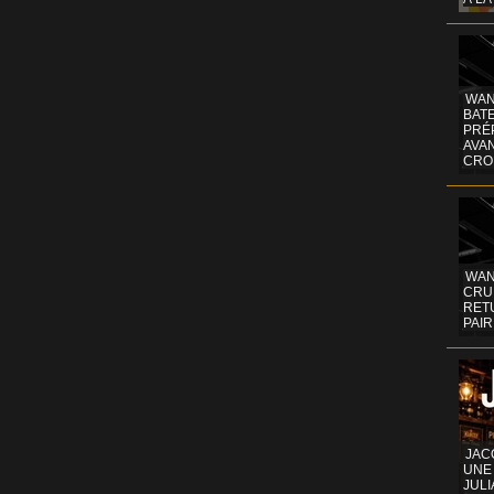
WAN
BATE
PRÉ
AVA
CRO
WAN
CRUI
RETU
PAIR
JAC
UNE
JULI