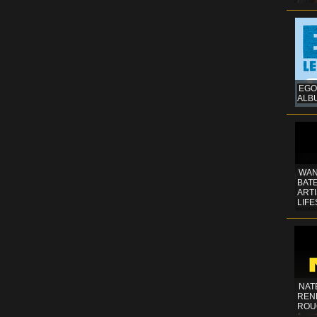
EGO
ALB
WAN
BATE
ART
LIFE
NAT
REN
ROU