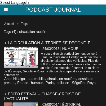
Select Language
▼
PODCAST JOURNAL
Accueil
>
Tags
Tags (4) : circulation routière
LA CIRCULATION ALTERNÉE SE DÉGONFLE
| 24/03/2015
|
HUMOUR
À cause d'un air particulièrement pollué à
Paris, la maire Anne Hidalgo avait décrété la
circulation alternée des véhicules. Plus de
2.000 contrevenants ont bravé cette mesure
au prix d'une amende. Pourtant, la ministre
de l'Écologie, Ségolène Royal, a décidé de suspendre cette mesure à
compter de...
Anne Hidalgo
,
automobile
,
circulation routière
,
dessin de
presse
,
France
,
humour
,
Paris
,
pollution
,
Ségolène Royal
EDITO ESTIVAL – CHASSÉ-CROISÉ DE
L'ACTUALITÉ
| 03/08/2014
|
ÉDITORIAL