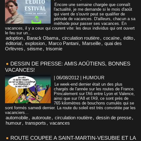
Encore une semaine chargée que connaît
l'actualité, je me demande si le mois d'août
qui vient de s'ouvrir peut se qualifier de
période de vacances. D'ailleurs, chacun a sa
méthode pour passer ses vacances. En
vacances, il y a ceux qui courent vite: les deux individus qui ont ouvert
le feu sur un...
adoption
,
Barack Obama
,
circulation routière
,
cocaïne
,
édito
,
éditorial
,
explosion
,
Marco Pantani
,
Marseille
,
quai des
Orfèvres
,
séisme
,
trisomie
DESSIN DE PRESSE: AMIS AOÛTIENS, BONNES
VACANCES!
| 06/08/2012
|
HUMOUR
Le week-end dernier était un des plus
chargés de l'année sur les routes de France.
Princalement sur l'A6 entre Lyon et Valence,
ainsi que sur l'A8 et l'A9, ce sont près de
765 kilomètres de bouchons cumulés qui se
sont formés samedi dernier. La route du soleil est très convoitée par les
vacanciers...
automobile
,
autoroute
,
circulation routière
,
dessin de presse
,
humour
,
transports
,
vacances
ROUTE COUPEE A SAINT-MARTIN-VESUBIE ET LA