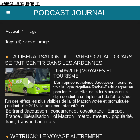
Select Language
▼
PODCAST JOURNAL
Accueil
>
Tags
Tags (4) : covoiturage
LA LIBÉRALISATION DU TRANSPORT AUTOCARS
SE FAIT SENTIR DANS LES ARDENNES
| 05/05/2016
|
VOYAGES ET
TOURISME
L'entreprise rethéloise Jacqueson Tourisme
voit la ligne régulière Rethel-Paris gagner en
popularité. Un effet de la loi Macron qui a
déjà conduit à un triplement de l'offre. C'est
l'un des effets les plus visibles de la loi Macron votée et promulguée
pendant l'été 2015: le transport inter-cités en...
Bertrand Jacqueson
,
concurrence
,
covoiturage
,
Europe
,
France
,
libéralisation
,
loi Macron
,
métro
,
mœurs
,
popularité
,
train
,
transport autocars
WETRUCK: LE VOYAGE AUTREMENT