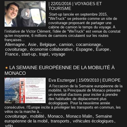
| 22/01/2016
|
VOYAGES ET
TOURISME
Start-up lancée en septembre 2015,
"WeTruck" se présente comme un site de
covoiturage proposant de partager une
cabine de camion le temps du voyage. A
l’initiative de Victor Clément, l'idée de "WeTruck" est venue du constat
qu'en moyenne, 6 millions de camions circulaient sur les routes
françaises...
Allemagne
,
Asie
,
Belgique
,
camion
,
cocamionage
,
covoiturage
,
économie collaborative
,
Espagne
,
Europe
,
France
,
start-up
,
trajet
,
voyage
LA SEMAINE EUROPÉENNE DE LA MOBILITÉ À
MONACO
Eva Esztergar | 15/09/2010
|
EUROPE
A l'occasion de la Semaine européenne de la
mobilité, la Principauté de Monaco présente
un éventail d'actions pour inciter à prendre
des habitudes de déplacement plus
écologiques. Pour la neuvième année
consécutive, l’Europe incite à privilégier les transports en commun, les
vélos ou la marche à...
covoiturage
,
mobilité
,
Monaco
,
Monaco Malin
,
Semaine
européenne de la mobil
,
transports
,
véhicules écologiques
,
vélo