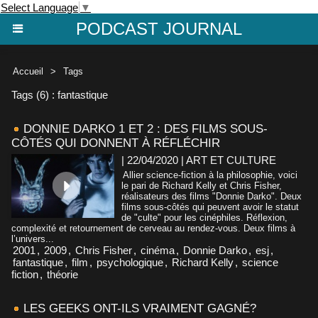
Select Language
▼
PODCAST JOURNAL
Accueil
>
Tags
Tags (6) : fantastique
DONNIE DARKO 1 ET 2 : DES FILMS SOUS-
CÔTÉS QUI DONNENT À RÉFLÉCHIR
| 22/04/2020
|
ART ET CULTURE
Allier science-fiction à la philosophie, voici
le pari de Richard Kelly et Chris Fisher,
réalisateurs des films "Donnie Darko". Deux
films sous-côtés qui peuvent avoir le statut
de "culte" pour les cinéphiles. Réflexion,
complexité et retournement de cerveau au rendez-vous. Deux films à
l’univers...
2001
,
2009
,
Chris Fisher
,
cinéma
,
Donnie Darko
,
esj
,
fantastique
,
film
,
psychologique
,
Richard Kelly
,
science
fiction
,
théorie
LES GEEKS ONT-ILS VRAIMENT GAGNÉ?