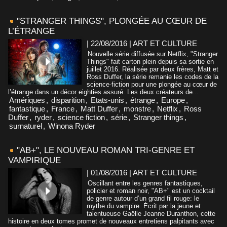
"STRANGER THINGS", PLONGÉE AU CŒUR DE
L’ÉTRANGE
| 22/08/2016
|
ART ET CULTURE
Nouvelle série diffusée sur Netflix, "Stranger
Things" fait carton plein depuis sa sortie en
juillet 2016. Réalisée par deux frères, Matt et
Ross Duffer, la série remanie les codes de la
science-fiction pour une plongée au cœur de
l’étrange dans un décor eighties assuré. Les deux créateurs de...
Amériques
,
disparition
,
Etats-unis
,
étrange
,
Europe
,
fantastique
,
France
,
Matt Duffer
,
monstre
,
Netflix
,
Ross
Duffer
,
ryder
,
science fiction
,
série
,
Stranger things
,
surnaturel
,
Winona Ryder
"AB+", LE NOUVEAU ROMAN TRI-GENRE ET
VAMPIRIQUE
| 01/08/2016
|
ART ET CULTURE
Oscillant entre les genres fantastiques,
policier et roman noir, "AB+" est un cocktail
de genre autour d’un grand fil rouge: le
mythe du vampire. Écrit par la jeune et
talentueuse Gaëlle Jeanne Duranthon, cette
histoire en deux tomes promet de nouveaux entretiens palpitants avec