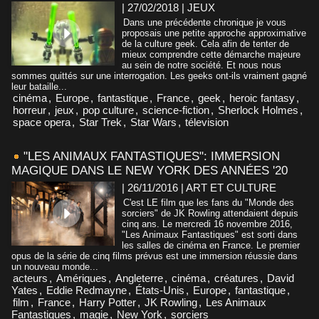
| 27/02/2018
|
JEUX
Dans une précédente chronique je vous
proposais une petite approche approximative
de la culture geek. Cela afin de tenter de
mieux comprendre cette démarche majeure
au sein de notre société. Et nous nous
sommes quittés sur une interrogation. Les geeks ont-ils vraiment gagné
leur bataille...
cinéma
,
Europe
,
fantastique
,
France
,
geek
,
heroic fantasy
,
horreur
,
jeux
,
pop culture
,
science-fiction
,
Sherlock Holmes
,
space opera
,
Star Trek
,
Star Wars
,
télevision
"LES ANIMAUX FANTASTIQUES": IMMERSION
MAGIQUE DANS LE NEW YORK DES ANNÉES '20
| 26/11/2016
|
ART ET CULTURE
C'est LE film que les fans du "Monde des
sorciers" de JK Rowling attendaient depuis
cinq ans. Le mercredi 16 novembre 2016,
"Les Animaux Fantastiques" est sorti dans
les salles de cinéma en France. Le premier
opus de la série de cinq films prévus est une immersion réussie dans
un nouveau monde...
acteurs
,
Amériques
,
Angleterre
,
cinéma
,
créatures
,
David
Yates
,
Eddie Redmayne
,
États-Unis
,
Europe
,
fantastique
,
film
,
France
,
Harry Potter
,
JK Rowling
,
Les Animaux
Fantastiques
,
magie
,
New York
,
sorciers