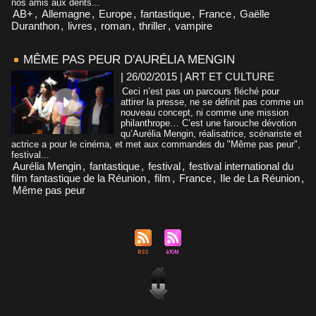
nos amis aux dents...
AB+
,
Allemagne
,
Europe
,
fantastique
,
France
,
Gaëlle
Duranthon
,
livres
,
roman
,
thriller
,
vampire
MÊME PAS PEUR D'AURÉLIA MENGIN
| 26/02/2015
|
ART ET CULTURE
Ceci n’est pas un parcours fléché pour
attirer la presse, ne se définit pas comme un
nouveau concept, ni comme une mission
philanthrope… C’est une farouche dévotion
qu’Aurélia Mengin, réalisatrice, scénariste et
actrice a pour le cinéma, et met aux commandes du "Même pas peur",
festival...
Aurélia Mengin
,
fantastique
,
festival
,
festival international du
film fantastique de la Réunion
,
film
,
France
,
Ile de La Réunion
,
Même pas peur