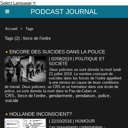
Select Language
▼
PODCAST JOURNAL
Accueil
>
Tags
Tags (2) : force de l'ordre
ENCORE DES SUICIDES DANS LA POLICE
| 02/08/2019
|
POLITIQUE ET
SOCIÉTÉ
Deux policiers se sont donnés la mort lundi
22 juillet 2019. Le nombre croissant de
suicides dans les forces de l’ordre appellent
à une remise en cause de leurs conditions
de travail. Deux policiers, un CRS et un formateur dans une école de
police, se sont donnés la mort dans le Pas-de-Calais et...
CRS
,
force de l'ordre
,
gendarmerie
,
pendaison
,
police
,
suicide
HOLLANDE INCONSCIENT?
| 22/10/2016
|
HUMOUR
Les mouvements contestataires -