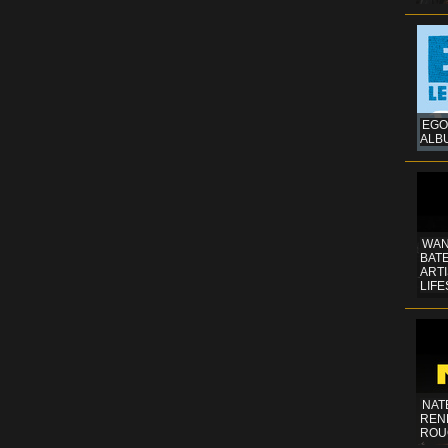
EGO
ALB
WAN
BATE
ART
LIFE
NAT
REN
ROU