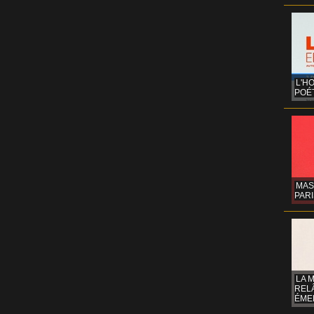
L'H
POÉT
MAS
PARI
LA 
REL
ÉMER