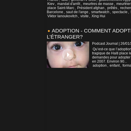
Kiev
,
mandat d'arrêt
,
meurtres de masse
,
meurtrier
place Saint-Marc
,
Président afghan
,
prêtés
,
recher
Barcelone
,
saut de l'ange
,
smartwatch
,
spectacle
,
Viktor Ianoukovitch
,
visite
,
Xing Hui
ADOPTION - COMMENT ADOPT
L’ÉTRANGER?
Podcast Journal | 26/01
Qu’est-ce que l’adoption
tragique de Haiti place l
demandes pour adopter 
en 2007. Environ 90...
adoption
,
enfant
,
forma