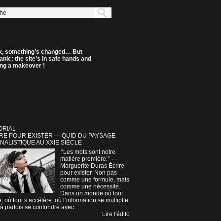
k, something’s changed… But
anic: the site’s in safe hands and
ting a makeover !
ORIAL
RE POUR EXISTER — QUID DU PAYSAGE
NALISTIQUE AU XXIE SIÈCLE
“Les mots sont notre
matière première.” —
Marguerite Duras Écrire
pour exister. Non pas
comme une formule, mais
comme une nécessité.
Dans un monde où tout
e, où tout s’accélère, où l’information se multiplie
à parfois se confondre avec...
Lire l'édito