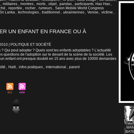
,
militaires
,
montres
,
morts
,
objet
,
pandas
,
participants. Hao Hao
,
ché
,
reportée
,
rocher
,
rumeurs
,
Salon Mobile World Congress
Sri Lanka
,
technologies
,
traditionnel
,
ukrainiennes
,
Venise
,
victime
,
ER UN ENFANT EN FRANCE OU À
/2010
|
POLITIQUE ET SOCIÉTÉ
 ? Qui peut adopter ? Quels sont les enfants adoptables ? L'actualité
es questions de l'adoption sur le devant de la scène de la société. Les
un enfant ont presque doublé en 15 ans avec plus de 10000 demandes
lité
,
Haiti
,
infos pratiques
,
international
,
parent
WAN
BATE