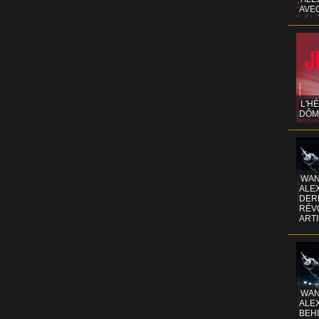
AVE
L'H
DÔM
WAN
ALE
DERR
RÉV
ART
WAN
ALE
BEHI