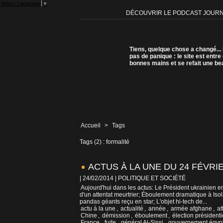
Select Language
▼
DÉCOUVRIR LE PODCAST JOUR
Tiens, quelque chose a changé...
pas de panique : le site est entre
bonnes mains et se refait une be
Accueil
>
Tags
Tags (2) : formalité
ACTUS À LA UNE DU 24 FÉVRIE
| 24/02/2014
|
POLITIQUE ET SOCIÉTÉ
Aujourd'hui dans les actus: Le Président ukrainien 
d'un attentat meurtrier; Éboulement dramatique à Isol
pandas géants reçu en star; L'objet hi-tech de...
actu à la une
,
actualité
,
année
,
armée afghane
,
at
Chine
,
démission
,
éboulement
,
élection présidenti
France
,
fuite
,
général Al-Sissi
,
gouvernement égyp