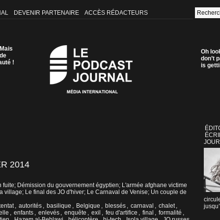
NAL
DEVENIR PARTENAIRE
ACCÈS RÉDACTEURS
 Mais
Oh loo
 de
don’t p
auté !
is get
ÉDIT
ÉCRI
JOUR
R 2014
en fuite; Démission du gouvernement égyptien; L'armée afghane victime
a village; Le final des JO d'hiver; Le Carnaval de Venise; Un couple de
circul
tentat
,
autorités
,
basilique
,
Belgique
,
blessés
,
carnaval
,
chalet
,
jusqu’
elle
,
enfants
,
enlevés
,
enquête
,
exil
,
feu d'artifice
,
final
,
formalité
,
tien
,
Hazem al-Beblawi
,
hélicoptère
,
hi-tech
,
Isola village
,
JO russes
,