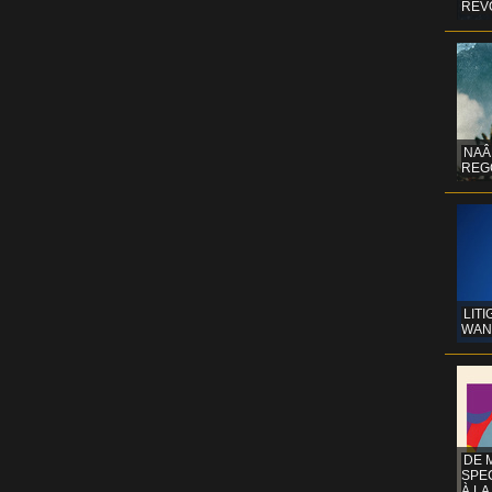
REV
NAÂ
REG
LITI
WAN
DE 
SPE
À LA