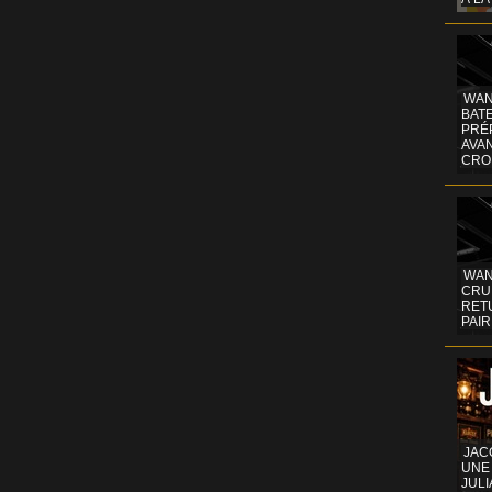
WAN
BATE
PRÉ
AVA
CRO
WAN
CRUI
RETU
PAIR
JAC
UNE
JULI