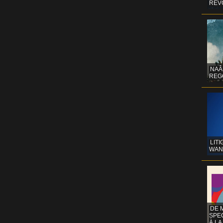
REV
NAÂ
REG
LITI
WAN
DE 
SPE
À LA