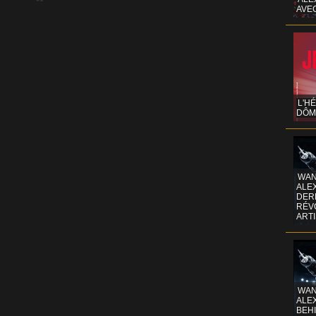
AVE
L'H
DÔM
WAN
ALE
DERR
RÉV
ART
WAN
ALE
BEHI