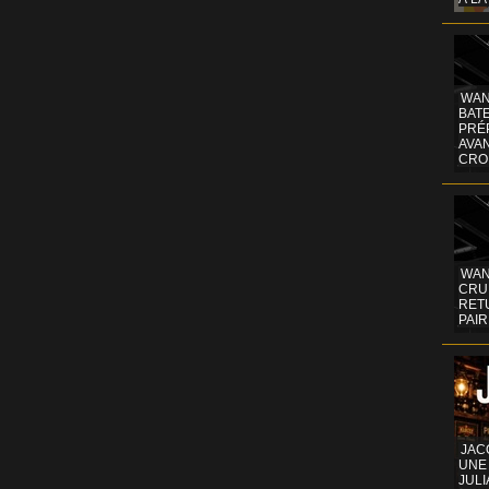
WAN
BATE
PRÉ
AVA
CRO
WAN
CRUI
RETU
PAIR
JAC
UNE
JULI