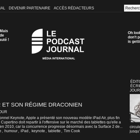
NAL
DEVENIR PARTENAIRE
ACCÈS RÉDACTEURS
 Mais
Oh loo
 de
don’t p
auté !
is get
ÉDIT
ÉCRI
JOUR
IR ET SON RÉGIME DRACONIEN
OUR
tionnel Keynote, Apple a présenté son nouveau modèle iPad Air, plus fin
 Cupertino doit repartir à l'offensive sur le marché des tablettes qu'elle a
en 2010, car la concurrence progresse désormais avec la Surface 2 de...
circul
e
,
humour
,
iPad
,
keynote
,
tablette
,
Tim Cook
jusqu’