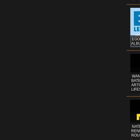
EGO
ALB
WAN
BATE
ART
LIFE
NAT
REN
ROU