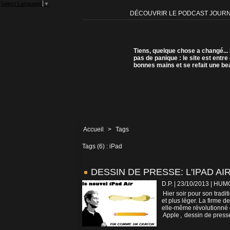
Select Language
▼
DÉCOUVRIR LE PODCAST JOUR
Tiens, quelque chose a changé...
pas de panique : le site est entre
bonnes mains et se refait une be
Accueil
>
Tags
Tags (6) : iPad
DESSIN DE PRESSE: L'IPAD A
D.P. | 23/10/2013
|
HUM
Hier soir pour son tradi
et plus léger. La firme de
elle-même révolutionné 
Apple
,
dessin de press