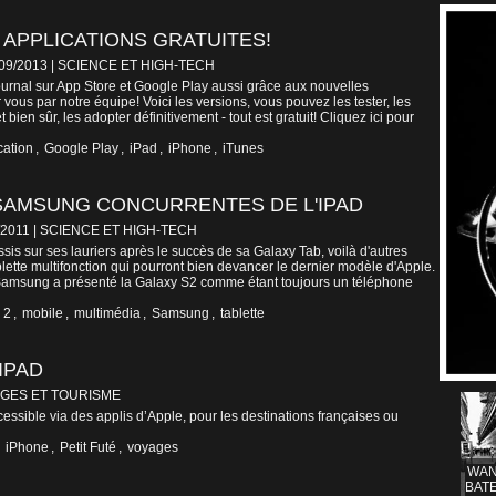
APPLICATIONS GRATUITES!
/09/2013
|
SCIENCE ET HIGH-TECH
urnal sur App Store et Google Play aussi grâce aux nouvelles
vous par notre équipe! Voici les versions, vous pouvez les tester, les
 bien sûr, les adopter définitivement - tout est gratuit! Cliquez ici pour
cation
,
Google Play
,
iPad
,
iPhone
,
iTunes
SAMSUNG CONCURRENTES DE L'IPAD
/2011
|
SCIENCE ET HIGH-TECH
is sur ses lauriers après le succès de sa Galaxy Tab, voilà d'autres
blette multifonction qui pourront bien devancer le dernier modèle d'Apple.
msung a présenté la Galaxy S2 comme étant toujours un téléphone
 2
,
mobile
,
multimédia
,
Samsung
,
tablette
IPAD
GES ET TOURISME
cessible via des applis d’Apple, pour les destinations françaises ou
,
iPhone
,
Petit Futé
,
voyages
WAN
BATE