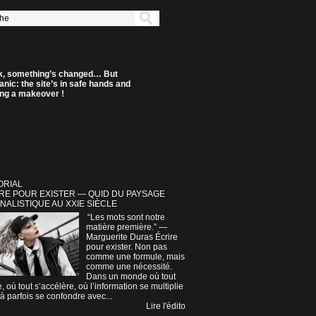
k, something’s changed… But
anic: the site’s in safe hands and
ting a makeover !
ORIAL
RE POUR EXISTER — QUID DU PAYSAGE
NALISTIQUE AU XXIE SIÈCLE
“Les mots sont notre
matière première.” —
Marguerite Duras Écrire
pour exister. Non pas
comme une formule, mais
comme une nécessité.
Dans un monde où tout
e, où tout s’accélère, où l’information se multiplie
à parfois se confondre avec...
Lire l'édito