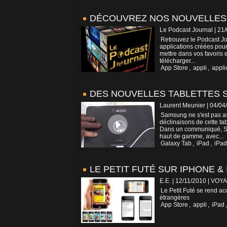
DÉCOUVREZ NOS NOUVELLES 
Le Podcast Journal | 21
Retrouvez le Podcast Jo
applications créées pour 
mettre dans vos favoris et
télécharger...
App Store
,
appli
,
appli
DES NOUVELLES TABLETTES 
Laurent Meunier | 04/04
Samsung ne s'est pas ass
déclinaisons de cette ta
Dans un communiqué, Sa
haut de gamme, avec...
Galaxy Tab
,
iPad
,
iPad
LE PETIT FUTÉ SUR IPHONE & 
E.E. | 12/11/2010
|
VOYA
Le Petit Futé se rend ac
étrangères
App Store
,
appli
,
iPad