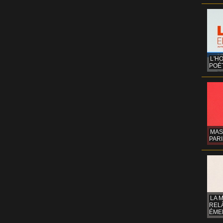
L'H
POÉT
MAS
PARI
LA 
REL
ÉMER