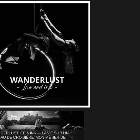
DERLUST ICE & INK — LA VIE SUR UN
AU DE CROISIÈRE: MON MÉTIER DE