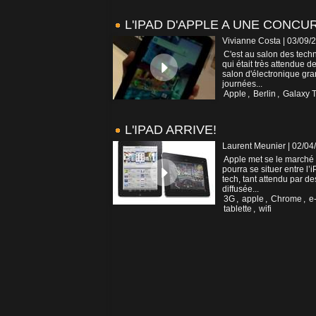
L'IPAD D'APPLE A UNE CONCU
Vivianne Costa | 03/09/
C'est au salon des tech
qui était très attendue d
salon d'électronique gra
journées...
Apple
,
Berlin
,
Galaxy 
L'IPAD ARRIVE!
Laurent Meunier | 02/04
Apple met se le marché e
pourra se situer entre l
tech, tant attendu par d
diffusée...
3G
,
apple
,
Chrome
,
e
tablette
,
wifi