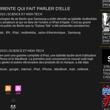
PAT
PRO
RRENTE QUI FAIT PARLER D'ELLE
2010
|
SCIENCE ET HIGH-TECH
nologies Ifa de Berlin que Samsung a enfin dévoilé sa tablette multimédia
es amateurs et qui va faire de l'ombre à l'iPad d'Apple. C'est au grand
nd public de Berlin que la "Galaxy Tab" a été présentée pendant les
Tab
,
IFA
,
iPad
,
multimédia
,
salon d'électronique
,
Samsung
WAN
FAC
PAIR
/2010
|
SCIENCE ET HIGH-TECH
n avril une gamme complète d’iPad, une tablette tactile dont l'utilisation
’iPhone et le MacBook. La première pub concernant ce nouvel outil high
es geeks et autres oficionados des produits de la marque, a été déjà
STR
-book
,
google
,
internet
,
iPad
,
iPhone
,
MacBook
,
mail
,
netbook
,
EXP
TOUR
CAD
ALE