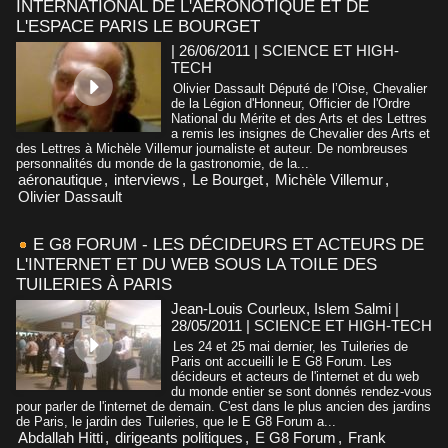
INTERNATIONAL DE L'AERONOTIQUE ET DE
L'ESPACE PARIS LE BOURGET
| 26/06/2011
|
SCIENCE ET HIGH-
TECH
Olivier Dassault Député de l’Oise, Chevalier
de la Légion d'Honneur, Officier de l'Ordre
National du Mérite et des Arts et des Lettres
a remis les insignes de Chevalier des Arts et
des Lettres à Michèle Villemur journaliste et auteur. De nombreuses
personnalités du monde de la gastronomie, de la...
aéronautique
,
interviews
,
Le Bourget
,
Michèle Villemur
,
Olivier Dassault
E G8 FORUM - LES DÉCIDEURS ET ACTEURS DE
L'INTERNET ET DU WEB SOUS LA TOILE DES
TUILERIES À PARIS
Jean-Louis Courleux, Islem Salmi |
28/05/2011
|
SCIENCE ET HIGH-TECH
Les 24 et 25 mai dernier, les Tuileries de
Paris ont accueilli le E G8 Forum. Les
décideurs et acteurs de l'internet et du web
du monde entier se sont donnés rendez-vous
pour parler de l'internet de demain. C'est dans le plus ancien des jardins
de Paris, le jardin des Tuileries, que le E G8 Forum a...
Abdallah Hitti
,
dirigeants politiques
,
E G8 Forum
,
Frank