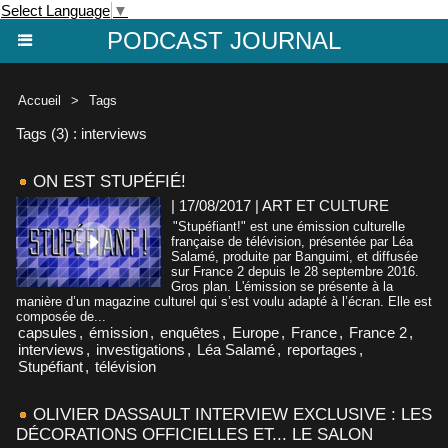
Select Language
▼
PODCAST JOURNAL
Accueil
>
Tags
Tags (3) : interviews
ON EST STUPÉFIÉ!
| 17/08/2017
|
ART ET CULTURE
"Stupéfiant!" est une émission culturelle
française de télévision, présentée par Léa
Salamé, produite par Banguimi, et diffusée
sur France 2 depuis le 28 septembre 2016.
Gros plan. L'émission se présente à la
manière d’un magazine culturel qui s’est voulu adapté à l’écran. Elle est
composée de...
capsules
,
émission
,
enquêtes
,
Europe
,
France
,
France 2
,
interviews
,
investigations
,
Léa Salamé
,
reportages
,
Stupéfiant
,
télévision
OLIVIER DASSAULT INTERVIEW EXCLUSIVE : LES
DÉCORATIONS OFFICIELLES ET... LE SALON