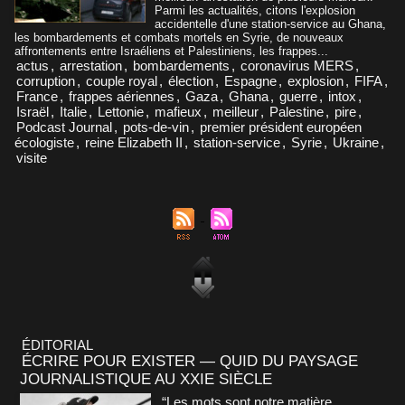
Parmi les actualités, citons l'explosion
accidentelle d'une station-service au Ghana,
les bombardements et combats mortels en Syrie, de nouveaux
affrontements entre Israéliens et Palestiniens, les frappes...
actus
,
arrestation
,
bombardements
,
coronavirus MERS
,
corruption
,
couple royal
,
élection
,
Espagne
,
explosion
,
FIFA
,
France
,
frappes aériennes
,
Gaza
,
Ghana
,
guerre
,
intox
,
Israël
,
Italie
,
Lettonie
,
mafieux
,
meilleur
,
Palestine
,
pire
,
Podcast Journal
,
pots-de-vin
,
premier président européen
écologiste
,
reine Elizabeth II
,
station-service
,
Syrie
,
Ukraine
,
visite
ÉDITORIAL
ÉCRIRE POUR EXISTER — QUID DU PAYSAGE
JOURNALISTIQUE AU XXIE SIÈCLE
“Les mots sont notre matière