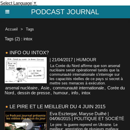
Select Language
▼
PODCAST JOURNAL
Accueil
>
Tags
Tags (2) : intox
INFO OU INTOX?
| 21/04/2017
|
HUMOUR
La Corée du Nord affirme que son arsenal
nucléaire serait opérationnel tandis que la
communauté internationale s'interroge sur
les capacités réelles de ce pays si secret à
mettre ses menaces à exécution.
arsenal nucléaire
,
Asie
,
communauté internationale
,
Corée du
Nord
,
dessin de presse
,
humour
,
info
,
intox
LE PIRE ET LE MEILLEUR DU 4 JUIN 2015
Eva Esztergar, Maryse Duilhé |
04/06/2015
|
POLITIQUE ET SOCIÉTÉ
Le pire: la guerre reprend en Ukraine. Le
meilleur: arrestation de plusieurs mafieux.