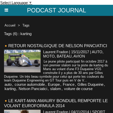
Select Language
▼
PODCAST JOURNAL
Accueil
>
Tags
Tags (6) : karting
RETOUR NOSTALGIQUE DE NELSON PANCIATICI
Laurent Fradon | 15/11/2017
|
AUTO,
MOTO, BATEAU, AVION
Le jeune pilote participait fin octobre 2017 à
son premier slalom sur la piste de karting du
Mans au volant d'une F3 Duqueine VG5
construite il y a plus de 30 ans par Gilles
Duqueine. Un très beau symbole pour celui qui porte les couleurs du
team Duqueine Engineering en GT Tour puis en V de V...
auto
,
course automobile
,
Europe
,
France
,
Gilles Duqueine
,
karting
,
Nelson Panciatici
,
slalom
,
voiture de course
LE KART-MAN AMAURY BONDUEL REMPORTE LE
VOLANT EUROFORMULA 2014
Laurent Fradon | 04/11/2014
|
SPORT