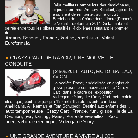
Déjà meilleurs temps lors des demi-finales,
le jeune kart-man Amaury Bonduel, âgé de15
ans, vient de remporter, sur le circuit
Berrichon de La Châtre dans l’Indre (France),
le Volant Euroformula 2014. Si la finale fut
serrée entre tous les pilotes qualifiés, 4 dixièmes séparant le premier
du...
Amaury Bonduel
,
France
,
karting
,
sport auto
,
Volant
Euroformula
CRAZY CART DE RAZOR, UNE NOUVELLE
CONDUITE
| 24/08/2014
|
AUTO, MOTO, BATEAU,
AVION
La société Razor, spécialisée en engins de
glisse présente son nouveau-né, le "Crazy
Cart" dans le cadre de l'exposition
Videogame Story. Le Crazy Cart, petit bolide
électrique, peut aller jusqu’à 19 km/h. Il a été inventé par deux
Américains, Ali Kermani et Tom Schubeck. Destiné aux enfants dès...
auto tamponneuse
,
Crazy Cart
,
France
,
fun
,
glisse
,
Ile de La
Réunion
,
jeu
,
karting
,
Paris
,
Porte de Versailles
,
Razor
,
rider
,
véhicule électrique
,
Videogame Story
UNE GRANDE AVENTURE À VIVRE AU 38E