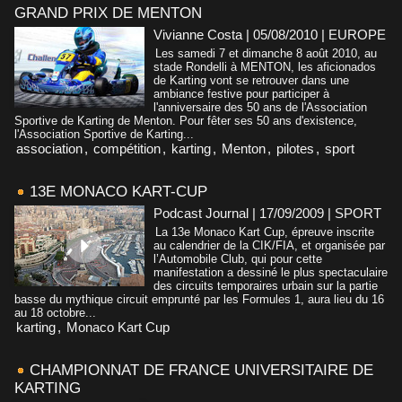
GRAND PRIX DE MENTON
Vivianne Costa | 05/08/2010
|
EUROPE
Les samedi 7 et dimanche 8 août 2010, au
stade Rondelli à MENTON, les aficionados
de Karting vont se retrouver dans une
ambiance festive pour participer à
l'anniversaire des 50 ans de l'Association
Sportive de Karting de Menton. Pour fêter ses 50 ans d'existence,
l'Association Sportive de Karting...
association
,
compétition
,
karting
,
Menton
,
pilotes
,
sport
13E MONACO KART-CUP
Podcast Journal | 17/09/2009
|
SPORT
La 13e Monaco Kart Cup, épreuve inscrite
au calendrier de la CIK/FIA, et organisée par
l’Automobile Club, qui pour cette
manifestation a dessiné le plus spectaculaire
des circuits temporaires urbain sur la partie
basse du mythique circuit emprunté par les Formules 1, aura lieu du 16
au 18 octobre...
karting
,
Monaco Kart Cup
CHAMPIONNAT DE FRANCE UNIVERSITAIRE DE
KARTING