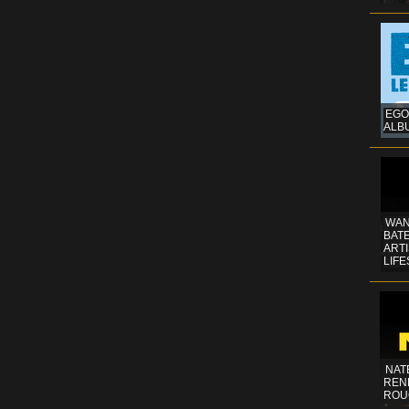
EGO
ALB
WAN
BATE
ART
LIFE
NAT
REN
ROU