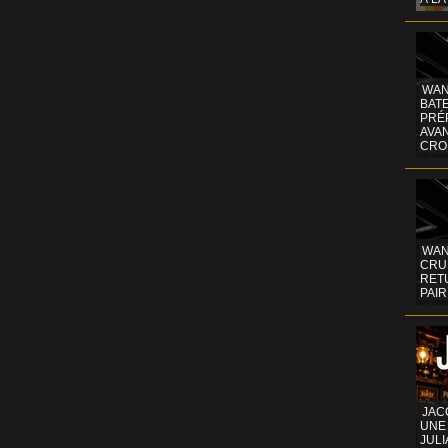
WAN
BATE
PRÉ
AVA
CRO
WAN
CRUI
RETU
PAIR
JAC
UNE
JULI