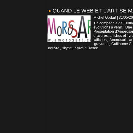
QUAND LE WEB ET L'ART SE 
Michel Godart | 31/05/2
En compagnie de Guillau
évolutions à venir... Un
Présentation d'Amorosart
gravures, affiches et livre
affiches
,
Amorosart
,
ar
gravures
,
Guillaume Co
oeuvre
,
skype
,
Sylvain Ratton