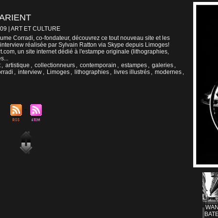
MARIENT
009
|
ART ET CULTURE
me Corradi, co-fondateur, découvrez ce tout nouveau site et les
e interview réalisée par Sylvain Ratton via Skype depuis Limoges!
.com, un site internet dédié à l'estampe originale (lithographies,
s...
t
,
artistique
,
collectionneurs
,
contemporain
,
estampes
,
galeries
,
rradi
,
interview
,
Limoges
,
lithographies
,
livres illustrés
,
modernes
,
WAN
BATE