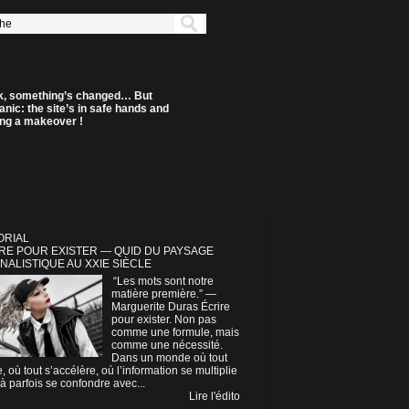
k, something’s changed… But
anic: the site’s in safe hands and
ting a makeover !
ORIAL
RE POUR EXISTER — QUID DU PAYSAGE
NALISTIQUE AU XXIE SIÈCLE
“Les mots sont notre
matière première.” —
Marguerite Duras Écrire
pour exister. Non pas
comme une formule, mais
comme une nécessité.
Dans un monde où tout
e, où tout s’accélère, où l’information se multiplie
à parfois se confondre avec...
Lire l'édito