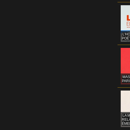
L'H
POÉT
MAS
PARI
LA 
REL
ÉMER