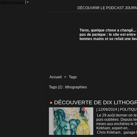
Select Language
▼
DÉCOUVRIR LE PODCAST JOUR
Tiens, quelque chose a changé...
pas de panique : le site est entre
bonnes mains et se refait une be
Accueil
>
Tags
Tags (2) : lithographies
DÉCOUVERTE DE DIX LITHOGR
| 12/09/2024
|
POLITIQU
Le 29 août dernier on l
puis oubliées. Depuis l
mises aux enchères le 30
Kirkham, expert en...
Chris Kirkham
,
garage 