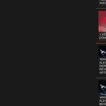
AVE
L'H
DÔM
WAN
ALE
DERR
RÉV
ART
WAN
ALE
BEHI