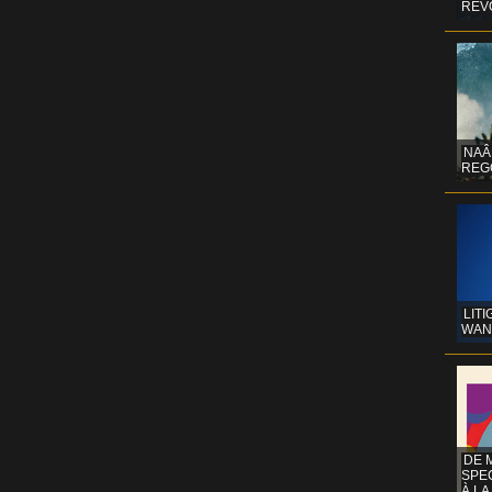
REV
NAÂ
REG
LITI
WAN
DE 
SPE
À LA