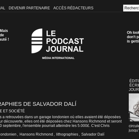
NAL
DEVENIR PARTENAIRE
ACCÈS RÉDACTEURS
 Mais
Oh loo
 de
don’t p
auté !
is get
ÉDIT
ÉCRI
JOUR
APHIES DE SALVADOR DALÍ
E ET SOCIÉTÉ
es a retrouvées dans un garage londonien où elles avaient été déposées
eur découverte, elles ont été déposées chez Hansons Richmond et seront
 septembre, l'ensemble pourrait atteindre les 5.000£. C'est Chris
circul
jusqu’
londonien
,
Hansons Richmond
,
lithographies
,
Salvador Dalí