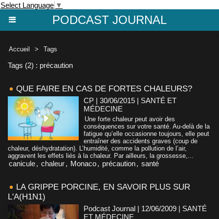
Select Language
▼
PODCAST JOURNAL
Accueil
>
Tags
Tags (2) : précaution
QUE FAIRE EN CAS DE FORTES CHALEURS?
CP | 30/06/2015
|
SANTÉ ET
MÉDECINE
Une forte chaleur peut avoir des
conséquences sur votre santé. Au-delà de la
fatigue qu’elle occasionne toujours, elle peut
entraîner des accidents graves (coup de
chaleur, déshydratation). L’humidité, comme la pollution de l’air,
aggravent les effets liés à la chaleur. Par ailleurs, la grossesse,...
canicule
,
chaleur
,
Monaco
,
précaution
,
santé
LA GRIPPE PORCINE, EN SAVOIR PLUS SUR
L'A(H1N1)
Podcast Journal | 12/06/2009
|
SANTÉ
ET MÉDECINE