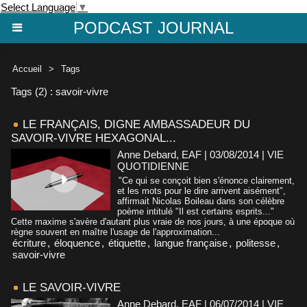
Select Language
▼
PODCAST JOURNAL
Accueil
>
Tags
Tags (2) : savoir-vivre
LE FRANÇAIS, DIGNE AMBASSADEUR DU
SAVOIR-VIVRE HEXAGONAL...
Anne Debard, EAF | 03/08/2014
|
VIE
QUOTIDIENNE
"Ce qui se conçoit bien s'énonce clairement,
et les mots pour le dire arrivent aisément",
affirmait Nicolas Boileau dans son célèbre
poème intitulé "Il est certains esprits..."
Cette maxime s'avère d'autant plus vraie de nos jours, à une époque où
règne souvent en maître l'usage de l'approximation...
écriture
,
éloquence
,
étiquette
,
langue française
,
politesse
,
savoir-vivre
LE SAVOIR-VIVRE
Anne Debard, EAF | 06/07/2014
|
VIE