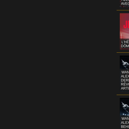
AVE
L'H
DÔM
WAN
ALE
DERR
RÉV
ART
WAN
ALE
BEHI