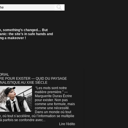
k, something’s changed… But
anic: the site’s in safe hands and
ting a makeover !
ORIAL
RE POUR EXISTER — QUID DU PAYSAGE
NALISTIQUE AU XXIE SIÈCLE
“Les mots sont notre
matière première.” —
Marguerite Duras Écrire
pour exister. Non pas
comme une formule, mais
comme une nécessité.
Dans un monde où tout
e, où tout s’accélère, où l’information se multiplie
à parfois se confondre avec...
Lire l'édito