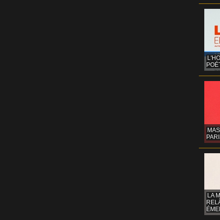
L'H
POÉT
MAS
PARI
LA 
REL
ÉMER