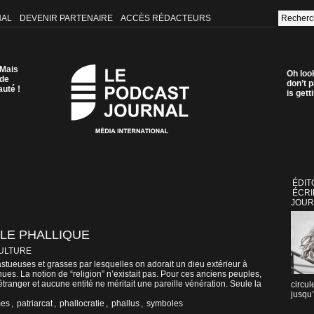
NAL
DEVENIR PARTENAIRE
ACCÈS RÉDACTEURS
 Mais
Oh loo
 de
don’t p
auté !
is get
ÉDIT
ÉCRI
JOUR
LE PHALLIQUE
CULTURE
 fastueuses et grasses par lesquelles on adorait un dieu extérieur à
s. La notion de “religion” n’existait pas. Pour ces anciens peuples,
s étranger et aucune entité ne méritait une pareille vénération. Seule la
circul
jusqu’
mes
,
patriarcat
,
phallocratie
,
phallus
,
symboles