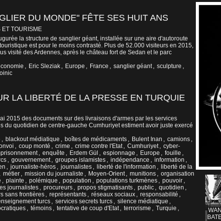
GLIER DU MONDE" FÊTE SES HUIT ANS
 ET TOURISME
ugurée la structure de sanglier géant, installée sur une aire d'autoroute
ouristique est pour le moins contrasté. Plus de 52.000 visiteurs en 2015,
 plus visité des Ardennes, après le château fort de Sedan et le parc
économie
,
Eric Sleziak
,
Europe
,
France
,
sanglier géant
,
sculpture
,
oinic
R LA LIBERTÉ DE LA PRESSE EN TURQUIE
mai 2015 des documents sur des livraisons d'armes par les services
tes du quotidien de centre-gauche Cumhuriyet estiment avoir juste exercé
e
,
blackout médiatique
,
boîtes de médicaments
,
Bulent Inan
,
camions
,
onvoi
,
coup monté
,
crime
,
crime contre l'Etat
,
Cumhuriyet
,
cyber-
prisonnement
,
enquête
,
Erdem Gül
,
espionnage
,
Europe
,
fouille
,
rcs
,
gouvernement
,
groupes islamistes
,
indépendance
,
information
,
en
,
journaliste-héros
,
journalistes
,
liberté de l'information
,
liberté de la
,
métier
,
mission du journaliste
,
Moyen-Orient
,
munitions
,
organisation
é
,
plainte
,
polémique
,
population
,
populations turkmènes
,
pouvoir
,
es journalistes
,
procureurs
,
propos stigmatisants
,
public
,
quotidien
,
s sans frontières
,
représentants
,
réseaux sociaux
,
responsabilité
,
enseignement turcs
,
services secrets turcs
,
silence médiatique
,
cratiques
,
témoins
,
tentative de coup d'Etat
,
terrorisme
,
Turquie
,
WAN
BATE