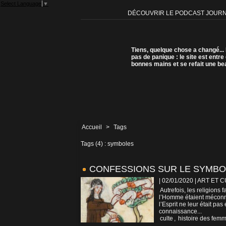
Select Language
▼
DÉCOUVRIR LE PODCAST JOUR
Tiens, quelque chose a changé...
pas de panique : le site est entre
bonnes mains et se refait une be
Accueil
>
Tags
Tags (4) : symboles
CONFESSIONS SUR LE SYMBO
| 02/01/2020
|
ART ET 
Autrefois, les religions
l’Homme étaient méconnue
l’Esprit ne leur était pa
connaissance...
culte
,
histoire des fem