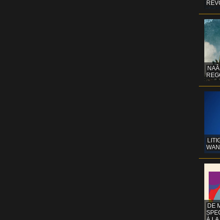
REV
NAÂ
REG
LITI
WAN
DE 
SPE
À LA