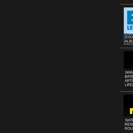
EGO
ALB
WAN
BATE
ART
LIFE
NAT
REN
ROU