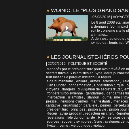
WOINIC, LE "PLUS GRAND SAN
| 06/08/2016
|
VOYAGES
Le 8 août 2008 était ina
ardennaise. Son impact t
soit le troisième site le
animalier...
Ardennes
,
autoroute
,
symboles
,
tourisme
,
W
LES JOURNALISTE-HÉROS POU
| 22/02/2016
|
POLITIQUE ET SOCIÉTÉ
Menacés par le président turc pour avoir révélé en 
secrets turcs aux islamistes en Syrie, deux journalis
leur métier. Le parquet d’Istanbul a requis...
aide humanitaire
,
Ankara
,
armes
,
arrestation
,
Asi
Can Dündar
,
condamnation
,
Constitution turque
,
c
citoyens
,
dangers
,
divulgation de secrets d'Etat
,
em
frontière turco-syrienne
,
gendarmes
,
gendarmes tu
interception
,
islamistes
,
Istanbul
,
journalisme citoy
presse
,
livraisons d'armes
,
manifestants
,
menaces
caritative
,
organisation parallèle
,
peines
,
perpétuit
président turc
,
principes
,
prison à vie
,
prison pour l
Recep Tayyip Erdogan
,
rédacteur en chef
,
Reporter
révélations
,
rôle du journaliste
,
RSF
,
services de r
sources
,
soutien
,
symboles
,
Syrie
,
systèmes démo
Twitter
,
vérité
,
vie publique
,
violation