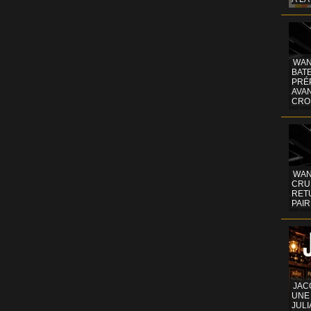
WAN
BATE
PRÉ
AVA
CRO
WAN
CRUI
RETU
PAIR
JAC
UNE
JULI