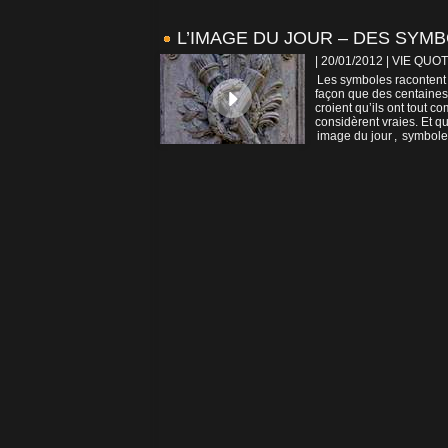
L’IMAGE DU JOUR – DES SYMB
| 20/01/2012
|
VIE QUOT
Les symboles racontent 
façon que des centaines
croient qu’ils ont tout c
considèrent vraies. Et qui
image du jour
,
symbole