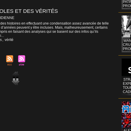
PAT
PRO
OLES ET DES VÉRITÉS
IDIENNE
des histoires en effectuant une condensation assez avancée de telle
 d’années peuvent y être incluses. Mais, malheureusement, certains
ompris en faisant des analyses qui se basent sur des infos qu’ils
...
s
,
vérité
WAN
CRUI
PROF
STR
EXP
TOUR
CAD
ALE