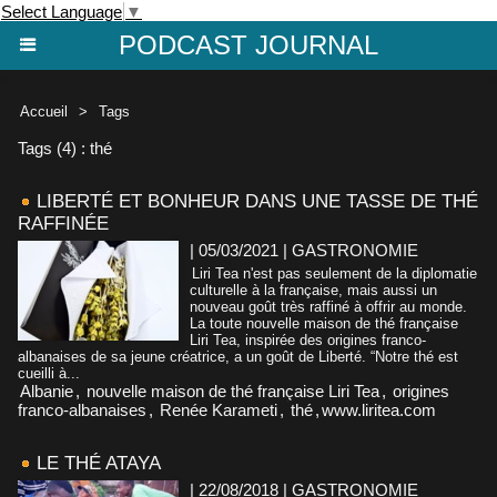
Select Language
▼
PODCAST JOURNAL
Accueil
>
Tags
Tags (4) : thé
LIBERTÉ ET BONHEUR DANS UNE TASSE DE THÉ
RAFFINÉE
| 05/03/2021
|
GASTRONOMIE
Liri Tea n'est pas seulement de la diplomatie
culturelle à la française, mais aussi un
nouveau goût très raffiné à offrir au monde.
La toute nouvelle maison de thé française
Liri Tea, inspirée des origines franco-
albanaises de sa jeune créatrice, a un goût de Liberté. “Notre thé est
cueilli à...
Albanie
,
nouvelle maison de thé française Liri Tea
,
origines
franco-albanaises
,
Renée Karameti
,
thé
,
​www.liritea.com
LE THÉ ATAYA
| 22/08/2018
|
GASTRONOMIE