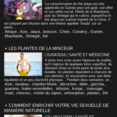
La consommation du thé ataya est très
appréciée en Guinée pour son goût, son effet
et son utilité social. Hérité de la Mauritanie,
puis du Sénégal qui le cultive, aujourd’hui le
thé ataya est surtout importé de la Chine. Il
est préparé par infusion dans une théière appelée "brada" sur un
pétrin...
Afrique
,
Asie
,
ataya
,
boisson
,
Chine
,
Conakry
,
Guinée
,
Mauritanie
,
Sénégal
,
thé
LES PLANTES DE LA MINCEUR
| 01/04/2016
|
SANTÉ ET MÉDECINE
Il reste trois mois avant l'épreuve du maillot,
qu'il s'agisse de quelques kilos superflus, de
rétention d'eau ou d'une perte de poids plus
durable, les plantes répondent à chacune de
ces attentes, en association avec une diète
équilibrée et un peu d'activité physique... Pendant deux semaines, on...
Asie
,
bouleau
,
chardon-Marie
,
décoction
,
diète
,
garcinia.
,
guarana
,
huiles essentielles
,
infusion
,
konjac
,
massage
,
maté
,
minceur
,
mûrier du Japon
,
orthosiphon
,
plantes
,
thé
COMMENT ENRICHIR VOTRE VIE SEXUELLE DE
MANIÈRE NATURELLE
CP | 08/11/2008
|
SANTÉ ET