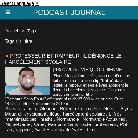
Select Language
▼
PODCAST JOURNAL
Accueil
>
Tags
Tags (4) : titre
PROFESSEUR ET RAPPEUR, IL DÉNONCE LE
HARCÈLEMENT SCOLAIRE
| 18/10/2019
|
VIE QUOTIDIENNE
Elyes Moualid ou L.Yès, son nom d’artiste,
fait sa rentrée sur son clip "Briller" dans
lequel le rappeur et ses élèves abordent le
fléau du harcèlement scolaire. Cinq mois
après son premier titre
"Parcours.Sans.Faute" affichant plus de 27.000 vues sur YouTube,
"Briller" sorti le 4 septembre 2019 a...
Ailleurs
,
album
,
Alençon
,
Briller
,
clip
,
collège
,
élèves
,
Elyes
Moualid
,
enseignant
,
fléau
,
harcèlement scolaire
,
L. Yès
,
mathématiques
,
maths
,
Normandie
,
Normandie Actualités
,
Notre-Dame
,
Orne
,
Parcours.Sans.Faute
,
professeur
,
PSF
,
rap
,
rappeur
,
Saint-François-de-Sales
,
titre