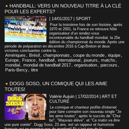
HANDBALL: VERS UN NOUVEAU TITRE À LA CLÉ
POUR LES EXPERTS?
| 14/01/2017
|
SPORT
Pour la troisième fois de son histoire, après
1970 et 2001, la France se retrouve hôte
organisateur d’un rendez-vous
incontournable du handball mondial, la 25e
édition du championnat du monde. Après une
période de préparation en décembre 2016 à Cap-Breton et deux
victoires concluantes contre la...
Amériques
,
Brésil
,
championnats
,
coupe du monde
,
équipe
,
Europe
,
France
,
handball
,
international
,
joueurs
,
matchs
,
mondial
,
mondial de handball 2017
,
organisation
,
parcours
,
Paris-Bercy
,
titre
DOGG SOSO, UN COMIQUE QUI LES AIME
TOUTES!
Valérie Aujuin | 17/02/2014
|
ART ET
CULTURE
Le comique et chanteur profite d'internet
pour faire connaitre son nouveau single "Je
les aime toutes", après le succès de "Chui
bo", "Mauvais élève", et "Ce matin va être
une pure soirée". Dogg Soso, 23 ans, est un rappeur et humoriste
français qui ne manque pas de mordant! Et c’est rien de le...