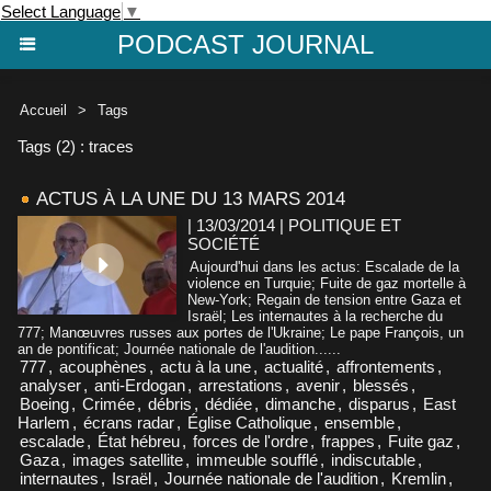
Select Language
▼
PODCAST JOURNAL
Accueil
>
Tags
Tags (2) : traces
ACTUS À LA UNE DU 13 MARS 2014
| 13/03/2014
|
POLITIQUE ET
SOCIÉTÉ
Aujourd'hui dans les actus: Escalade de la
violence en Turquie; Fuite de gaz mortelle à
New-York; Regain de tension entre Gaza et
Israël; Les internautes à la recherche du
777; Manœuvres russes aux portes de l'Ukraine; Le pape François, un
an de pontificat; Journée nationale de l'audition......
777
,
acouphènes
,
actu à la une
,
actualité
,
affrontements
,
analyser
,
anti-Erdogan
,
arrestations
,
avenir
,
blessés
,
Boeing
,
Crimée
,
débris
,
dédiée
,
dimanche
,
disparus
,
East
Harlem
,
écrans radar
,
Église Catholique
,
ensemble
,
escalade
,
État hébreu
,
forces de l'ordre
,
frappes
,
Fuite gaz
,
Gaza
,
images satellite
,
immeuble soufflé
,
indiscutable
,
internautes
,
Israël
,
Journée nationale de l'audition
,
Kremlin
,