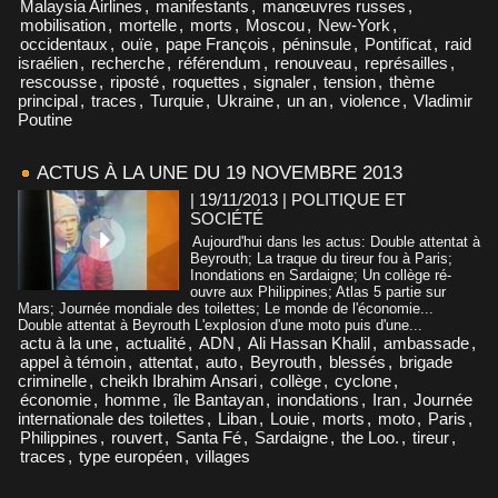
Malaysia Airlines
,
manifestants
,
manœuvres russes
,
mobilisation
,
mortelle
,
morts
,
Moscou
,
New-York
,
occidentaux
,
ouïe
,
pape François
,
péninsule
,
Pontificat
,
raid
israélien
,
recherche
,
référendum
,
renouveau
,
représailles
,
rescousse
,
riposté
,
roquettes
,
signaler
,
tension
,
thème
principal
,
traces
,
Turquie
,
Ukraine
,
un an
,
violence
,
Vladimir
Poutine
ACTUS À LA UNE DU 19 NOVEMBRE 2013
| 19/11/2013
|
POLITIQUE ET
SOCIÉTÉ
Aujourd'hui dans les actus: Double attentat à
Beyrouth; La traque du tireur fou à Paris;
Inondations en Sardaigne; Un collège ré-
ouvre aux Philippines; Atlas 5 partie sur
Mars; Journée mondiale des toilettes; Le monde de l'économie...
Double attentat à Beyrouth L'explosion d'une moto puis d'une...
actu à la une
,
actualité
,
ADN
,
Ali Hassan Khalil
,
ambassade
,
appel à témoin
,
attentat
,
auto
,
Beyrouth
,
blessés
,
brigade
criminelle
,
cheikh Ibrahim Ansari
,
collège
,
cyclone
,
économie
,
homme
,
île Bantayan
,
inondations
,
Iran
,
Journée
internationale des toilettes
,
Liban
,
Louie
,
morts
,
moto
,
Paris
,
Philippines
,
rouvert
,
Santa Fé
,
Sardaigne
,
the Loo.
,
tireur
,
traces
,
type européen
,
villages