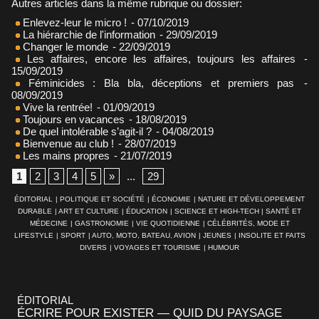
Autres articles dans la même rubrique ou dossier:
Enlevez-leur le micro !
- 07/10/2019
La hiérarchie de l'information
- 29/09/2019
Changer le monde
- 22/09/2019
Les affaires, encore les affaires, toujours les affaires
-
15/09/2019
Féminicides : Bla bla, déceptions et premiers pas
-
08/09/2019
Vive la rentrée!
- 01/09/2019
Toujours en vacances
- 18/08/2019
De quel intolérable s’agit-il ?
- 04/08/2019
Bienvenue au club !
- 28/07/2019
Les mains propres
- 21/07/2019
1
2
3
4
5
»
...
29
ÉDITORIAL
|
POLITIQUE ET SOCIÉTÉ
|
ÉCONOMIE
|
NATURE ET DÉVELOPPEMENT
DURABLE
|
ART ET CULTURE
|
ÉDUCATION
|
SCIENCE ET HIGH-TECH
|
SANTÉ ET
MÉDECINE
|
GASTRONOMIE
|
VIE QUOTIDIENNE
|
CÉLÉBRITÉS, MODE ET
LIFESTYLE
|
SPORT
|
AUTO, MOTO, BATEAU, AVION
|
JEUNES
|
INSOLITE ET FAITS
DIVERS
|
VOYAGES ET TOURISME
|
HUMOUR
ÉDITORIAL
ÉCRIRE POUR EXISTER — QUID DU PAYSAGE