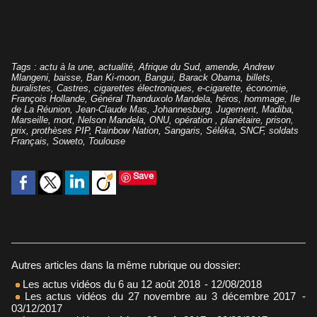
Tags
:
actu à la une
,
actualité
,
Afrique du Sud
,
amende
,
Andrew
Mlangeni
,
baisse
,
Ban Ki-moon
,
Bangui
,
Barack Obama
,
billets
,
buralistes
,
Castres
,
cigarettes électroniques
,
e-cigarette
,
économie
,
François Hollande
,
Général Thanduxolo Mandela
,
héros
,
hommage
,
Ile
de La Réunion
,
Jean-Claude Mas
,
Johannesburg
,
Jugement
,
Madiba
,
Marseille
,
mort
,
Nelson Mandela
,
ONU
,
opération
,
planétaire
,
prison
,
prix
,
prothèses PIP
,
Rainbow Nation
,
Sangaris
,
Séléka
,
SNCF
,
soldats
Français
,
Soweto
,
Toulouse
Save
Autres articles dans la même rubrique ou dossier:
Les actus vidéos du 6 au 12 août 2018
- 12/08/2018
Les actus vidéos du 27 novembre au 3 décembre 2017
-
03/12/2017