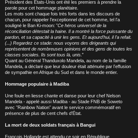
Président des États-Unis ont été les premiers à prendre la
parole pour cet hommage planétaire.
Les mots sont chaque fois très forts dans les discours de
chacun, pour rappeler l’exceptionnel de cet homme, tel l'a
souligné le Ban Ki-moon: "
Ce héros universel de la
réconciliation détestait la haine. Il a montré la force puissante du
pardon, et sa capacité à unir les gens. Et aujourd’hui, il l’a refait.
(...) Regardez ce stade: nous voyons des dirigeants qui
représentent de nombreuses opinions et des gens de toutes les
classes sociales. Ils sont tous là, unis.
”
Quant au Général Thanduxolo Mandela, au nom de la famille
Mandela, a déclaré que leur douleur était atténuée par l'effusion
de sympathie en Afrique du Sud et dans le monde entier.
Hommage populaire à Madiba
Une foule en liesse chante et danse pour leur chef Nelson
Mandela - appelé aussi Madiba - au Stade FNB de Soweto
avec "Rainbow Nation" avant le service commémoratif en
présence de plus de cent chefs d’État.
La mort de deux soldats français à Bangui
François Hollande est attendu ce soir en République