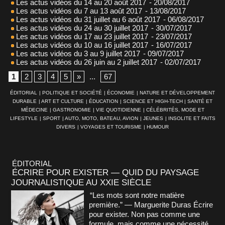
Les actus vidéos du 14 au 20 août 2017
- 20/08/2017
Les actus vidéos du 7 au 13 août 2017
- 13/08/2017
Les actus vidéos du 31 juillet au 6 août 2017
- 06/08/2017
Les actus vidéos du 24 au 30 juillet 2017
- 30/07/2017
Les actus vidéos du 17 au 23 juillet 2017
- 23/07/2017
Les actus vidéos du 10 au 16 juillet 2017
- 16/07/2017
Les actus vidéos du 3 au 9 juillet 2017
- 09/07/2017
Les actus vidéos du 26 juin au 2 juillet 2017
- 02/07/2017
1
2
3
4
5
»
...
67
ÉDITORIAL
|
POLITIQUE ET SOCIÉTÉ
|
ÉCONOMIE
|
NATURE ET DÉVELOPPEMENT
DURABLE
|
ART ET CULTURE
|
ÉDUCATION
|
SCIENCE ET HIGH-TECH
|
SANTÉ ET
MÉDECINE
|
GASTRONOMIE
|
VIE QUOTIDIENNE
|
CÉLÉBRITÉS, MODE ET
LIFESTYLE
|
SPORT
|
AUTO, MOTO, BATEAU, AVION
|
JEUNES
|
INSOLITE ET FAITS
DIVERS
|
VOYAGES ET TOURISME
|
HUMOUR
ÉDITORIAL
ÉCRIRE POUR EXISTER — QUID DU PAYSAGE
JOURNALISTIQUE AU XXIE SIÈCLE
“Les mots sont notre matière
première.” — Marguerite Duras Écrire
pour exister. Non pas comme une
formule, mais comme une nécessité.