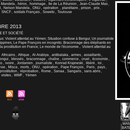
o Mandela
,
héros
,
hommage
,
Ile de La Réunion
,
Jean-Claude Mas
,
t
,
Nelson Mandela
,
ONU
,
opération
,
planétaire
,
prison
,
prix
,
,
SNCF
,
soldats Français
,
Soweto
,
Toulouse
BRE 2013
E ET SOCIÉTÉ
us: Violent attentat au Yémen; Situation confuse à Bengui; Un journaliste
ilippines; Le Pape François en incognito; Braconnage des éléphants en
la prostitution en France; Le monde de l'économie... Violent attentat au
,
Africains
,
Afrique
,
Al-Arabiya
,
antibalaka
,
armes
,
assaillants
,
engui
,
blessés
,
braconnage
,
chaîne
,
commerce
,
cruel
,
économie
,
to
,
ivoire
,
Jordanien
,
journaliste
,
Konrad Krajewski
,
libéré
,
loi
,
ense
,
Misca
,
morts
,
ONU
,
opération
,
Pape François
,
Paris
,
pays
,
prostitution
,
réprobation
,
Rome
,
Sanaa
,
Sangaris
,
sans abris
,
,
visites
,
WWF
,
Yémen
WAN
BATE