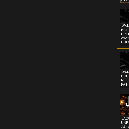
WAN
BATE
PRÉ
AVA
CRO
WAN
CRUI
RETU
PAIR
JAC
UNE
JULI