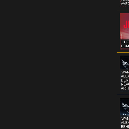
AVE
L'H
DÔM
WAN
ALE
DERR
RÉV
ART
WAN
ALE
BEHI