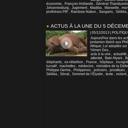
économie
,
François Hollande
,
Général Thanduxol
Johannesburg
,
Jugement
,
Madiba
,
Marseille
,
mor
prothèses PIP
,
Rainbow Nation
,
Sangaris
,
Séléka
ACTUS À LA UNE DU 5 DÉCEM
| 05/12/2013
|
POLITIQU
Aujourd'hui dans les act
jordanien libéré aux Ph
Afrique; Loi adoptée sur 
Yémen Des...
actu à la une
,
actualité
attentat
,
Bakr Atyani
,
B
éléphants
,
ex-rébellion
,
France
,
hôpitaux
,
incogni
lucratif
,
machettes
,
médecins
,
ministère de la Déf
Philippe Germa
,
Philippines
,
policiers
,
prostitués
,
Séléka
,
Sénat
,
Sommet de l’Élysée
,
texte
,
violent