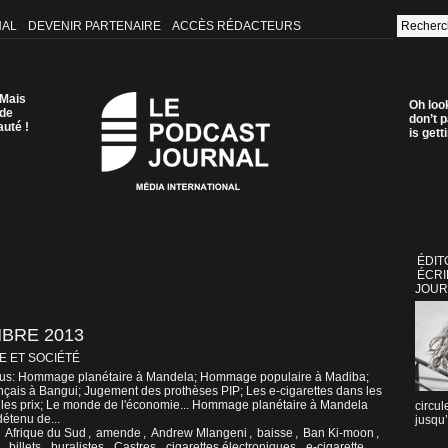
NAL
DEVENIR PARTENAIRE
ACCÈS RÉDACTEURS
 Mais
Oh loo
 de
don’t p
auté !
is get
ÉDIT
ÉCRI
JOUR
MBRE 2013
E ET SOCIÉTÉ
ctus: Hommage planétaire à Mandela; Hommage populaire à Madiba;
nçais à Bangui; Jugement des prothèses PIP; Les e-cigarettes dans les
les prix; Le monde de l'économie... Hommage planétaire à Mandela
circul
étenu de...
jusqu’
,
Afrique du Sud
,
amende
,
Andrew Mlangeni
,
baisse
,
Ban Ki-moon
,
,
billets
,
buralistes
,
Castres
,
cigarettes électroniques
,
e-cigarette
,