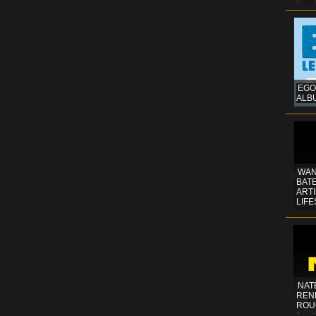
EGO
ALB
WAN
BATE
ART
LIFE
NAT
REN
ROU