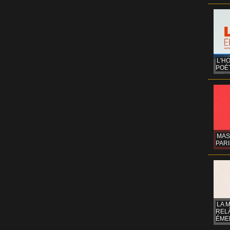
L'H
POÉT
MAS
PARI
LA 
REL
ÉMER