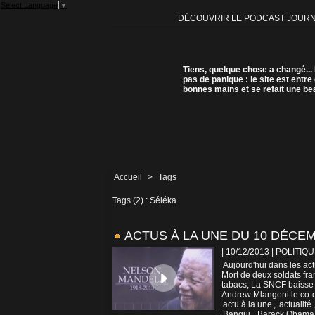
Select Language
▼
DÉCOUVRIR LE PODCAST JOUR
Tiens, quelque chose a changé...
pas de panique : le site est entre
bonnes mains et se refait une be
Accueil
>
Tags
Tags (2) : Séléka
ACTUS À LA UNE DU 10 DÉCE
| 10/12/2013
|
POLITIQU
Aujourd'hui dans les a
Mort de deux soldats fra
tabacs; La SNCF baisse 
Andrew Mlangeni le co-d
actu à la une
,
actualité
Bangui
,
Barack Obama