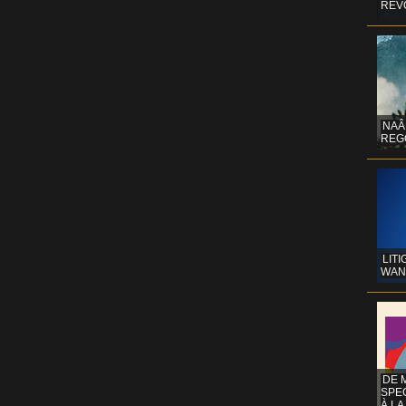
REV
NAÂ
REG
LITI
WAN
DE 
SPE
À LA