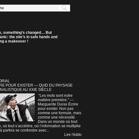
k, something’s changed… But
anic: the site’s in safe hands and
ting a makeover !
ORIAL
RE POUR EXISTER — QUID DU PAYSAGE
NALISTIQUE AU XXIE SIÈCLE
“Les mots sont notre
matière première.” —
Marguerite Duras Écrire
pour exister. Non pas
comme une formule, mais
comme une nécessité.
Dans un monde où tout
e, où tout s’accélère, où l’information se multiplie
à parfois se confondre avec...
Lire l'édito