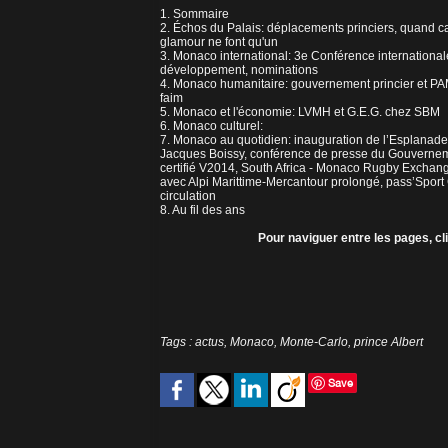
1. Sommaire
2. Échos du Palais: déplacements princiers, quand cari
glamour ne font qu'un
3. Monaco international: 3e Conférence international
développement, nominations
4. Monaco humanitaire: gouvernement princier et PA
faim
5. Monaco et l'économie: LVMH et G.E.G. chez SBM
6. Monaco culturel:
7. Monaco au quotidien: inauguration de l’Esplanade 
Jacques Boissy, conférence de presse du Gouverne
certifié V2014, South Africa - Monaco Rugby Exchang
avec Alpi Marittime-Mercantour prolongé, pass’Sport
circulation
8. Au fil des ans
Pour naviguer entre les pages, c
Tags
:
actus
,
Monaco
,
Monte-Carlo
,
prince Albert
Save