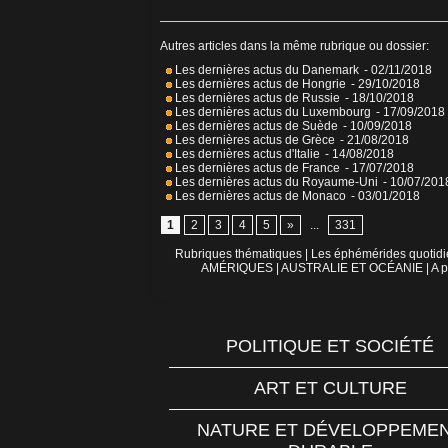
Autres articles dans la même rubrique ou dossier:
Les dernières actus du Danemark
- 02/11/2018
Les dernières actus de Hongrie
- 29/10/2018
Les dernières actus de Russie
- 18/10/2018
Les dernières actus du Luxembourg
- 17/09/2018
Les dernières actus de Suède
- 10/09/2018
Les dernières actus de Grèce
- 21/08/2018
Les dernières actus d'Italie
- 14/08/2018
Les dernières actus de France
- 17/07/2018
Les dernières actus du Royaume-Uni
- 10/07/201
Les dernières actus de Monaco
- 03/01/2018
1
2
3
4
5
»
...
331
Rubriques thématiques
|
Les éphémérides quotid
AMÉRIQUES
|
AUSTRALIE ET OCÉANIE
|
A p
POLITIQUE ET SOCIÉTÉ
ART ET CULTURE
NATURE ET DÉVELOPPEME