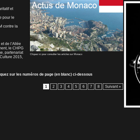
tatif et
e pour le
M contre la
et de l’Allée
ment, le CHPG
e, partenariat
Cliquez ici pour consulter les articles sur Monaco
 Culture 2015,
liquez sur les numéros de page (en blanc) ci-dessous
1
2
3
4
5
6
7
8
Suivant »