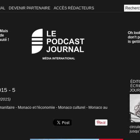
NAL
DEVENIR PARTENAIRE
ACCÈS RÉDACTEURS
 Mais
Oh loo
 de
don’t p
auté !
is get
ÉDIT
ÉCRI
5 - 5
JOUR
7/2015)
anitaire - Monaco et l'économie - Monaco culturel - Monaco au
circul
jusqu’