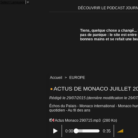
Select Language
▼
DÉCOUVRIR LE PODCAST JOUR
Tiens, quelque chose a changé...
pas de panique : le site est entre
bonnes mains et se refait une be
Accueil
>
EUROPE
ACTUS DE MONACO JUILLET 201
Rédigé le 29/07/2015 (dernière modification le 29/0
Échos du Palais - Monaco international - Monaco hum
quotidien - Au fil des ans
Actus Monaco 290715.mp3
(280 Ko)
0:00
0:35