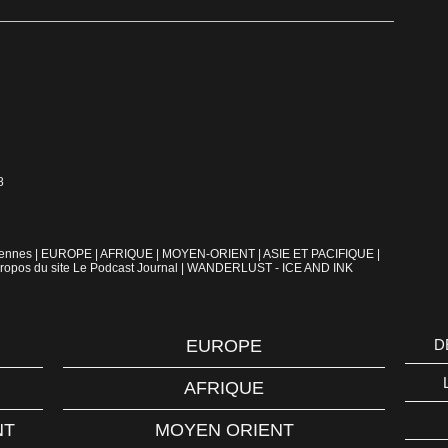
8
iennes
|
EUROPE
|
AFRIQUE
|
MOYEN-ORIENT
|
ASIE ET PACIFIQUE
|
ropos du site Le Podcast Journal
|
WANDERLUST - ICE AND INK
EUROPE
D
AFRIQUE
NT
MOYEN ORIENT