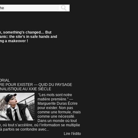
k, something’s changed… But
anic: the site’s in safe hands and
ting a makeover !
ORIAL
RE POUR EXISTER — QUID DU PAYSAGE
NALISTIQUE AU XXIE SIÈCLE
“Les mots sont notre
matière première.” —
Marguerite Duras Écrire
pour exister. Non pas
comme une formule, mais
comme une nécessité.
Dans un monde où tout
e, où tout s’accélère, où l’information se multiplie
à parfois se confondre avec...
Lire l'édito