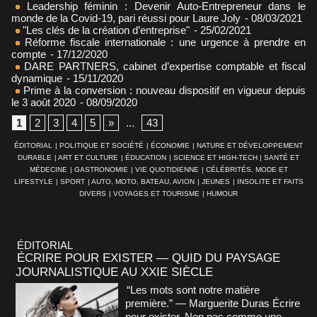
Leadership féminin : Devenir Auto-Entrepreneur dans le
monde de la Covid-19, pari réussi pour Laure Joly
- 08/03/2021
"Les clés de la création d’entreprise"
- 25/02/2021
Réforme fiscale internationale : une urgence à prendre en
compte
- 17/12/2020
DARE PARTNERS, cabinet d’expertise comptable et fiscal
dynamique
- 15/11/2020
Prime à la conversion : nouveau dispositif en vigueur depuis
le 3 août 2020
- 08/09/2020
1
2
3
4
5
»
...
43
ÉDITORIAL
|
POLITIQUE ET SOCIÉTÉ
|
ÉCONOMIE
|
NATURE ET DÉVELOPPEMENT
DURABLE
|
ART ET CULTURE
|
ÉDUCATION
|
SCIENCE ET HIGH-TECH
|
SANTÉ ET
MÉDECINE
|
GASTRONOMIE
|
VIE QUOTIDIENNE
|
CÉLÉBRITÉS, MODE ET
LIFESTYLE
|
SPORT
|
AUTO, MOTO, BATEAU, AVION
|
JEUNES
|
INSOLITE ET FAITS
DIVERS
|
VOYAGES ET TOURISME
|
HUMOUR
ÉDITORIAL
ÉCRIRE POUR EXISTER — QUID DU PAYSAGE
JOURNALISTIQUE AU XXIE SIÈCLE
“Les mots sont notre matière
première.” — Marguerite Duras Écrire
pour exister. Non pas comme une