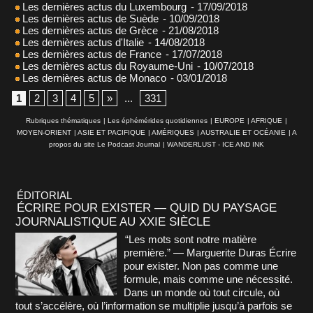
Les dernières actus du Luxembourg
- 17/09/2018
Les dernières actus de Suède
- 10/09/2018
Les dernières actus de Grèce
- 21/08/2018
Les dernières actus d'Italie
- 14/08/2018
Les dernières actus de France
- 17/07/2018
Les dernières actus du Royaume-Uni
- 10/07/2018
Les dernières actus de Monaco
- 03/01/2018
1
2
3
4
5
»
...
331
Rubriques thématiques
|
Les éphémérides quotidiennes
|
EUROPE
|
AFRIQUE
|
MOYEN-ORIENT
|
ASIE ET PACIFIQUE
|
AMÉRIQUES
|
AUSTRALIE ET OCÉANIE
|
A
propos du site Le Podcast Journal
|
WANDERLUST - ICE AND INK
ÉDITORIAL
ÉCRIRE POUR EXISTER — QUID DU PAYSAGE
JOURNALISTIQUE AU XXIE SIÈCLE
“Les mots sont notre matière
première.” — Marguerite Duras Écrire
pour exister. Non pas comme une
formule, mais comme une nécessité.
Dans un monde où tout circule, où
tout s’accélère, où l’information se multiplie jusqu’à parfois se