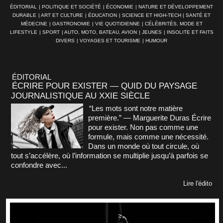
ÉDITORIAL
|
POLITIQUE ET SOCIÉTÉ
|
ÉCONOMIE
|
NATURE ET DÉVELOPPEMENT
DURABLE
|
ART ET CULTURE
|
ÉDUCATION
|
SCIENCE ET HIGH-TECH
|
SANTÉ ET
MÉDECINE
|
GASTRONOMIE
|
VIE QUOTIDIENNE
|
CÉLÉBRITÉS, MODE ET
LIFESTYLE
|
SPORT
|
AUTO, MOTO, BATEAU, AVION
|
JEUNES
|
INSOLITE ET FAITS
DIVERS
|
VOYAGES ET TOURISME
|
HUMOUR
ÉDITORIAL
ÉCRIRE POUR EXISTER — QUID DU PAYSAGE
JOURNALISTIQUE AU XXIE SIÈCLE
“Les mots sont notre matière
première.” — Marguerite Duras Écrire
pour exister. Non pas comme une
formule, mais comme une nécessité.
Dans un monde où tout circule, où
tout s’accélère, où l’information se multiplie jusqu’à parfois se
confondre avec...
Lire l'édito