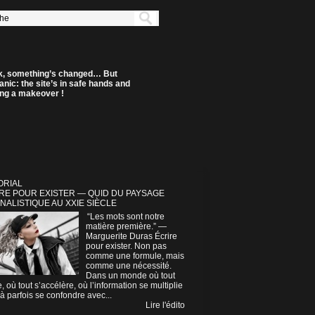
k, something’s changed… But
anic: the site’s in safe hands and
ting a makeover !
ORIAL
RE POUR EXISTER — QUID DU PAYSAGE
NALISTIQUE AU XXIE SIÈCLE
“Les mots sont notre
matière première.” —
Marguerite Duras Écrire
pour exister. Non pas
comme une formule, mais
comme une nécessité.
Dans un monde où tout
e, où tout s’accélère, où l’information se multiplie
à parfois se confondre avec...
Lire l'édito