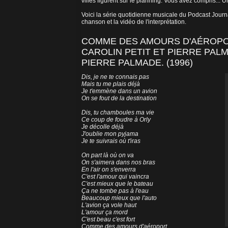
villes figurent sur le planning. Vous avez compris... 
Voici la série quotidienne musicale du Podcast Jour
chanson et la vidéo de l'interprétation.
COMME DES AMOURS D'AÉROPOR
CAROLIN PETIT ET PIERRE PAL
PIERRE PALMADE. (1996)
Dis, je ne te connais pas
Mais tu me plais déjà
Je t'emmène dans un avion
On se fout de la destination
Dis, tu chamboules ma vie
Ce coup de foudre à Orly
Je décolle déjà
J'oublie mon pyjama
Je te suivrais où t'iras
On part là où on va
On s'aimera dans nos bras
En l'air on s'enverra
C'est l'amour qui vaincra
C'est mieux que le bateau
Ça ne tombe pas à l'eau
Beaucoup mieux que l'auto
L'avion ça vole haut
L'amour ça mord
C'est beau c'est fort
Comme des amours d'aéroport