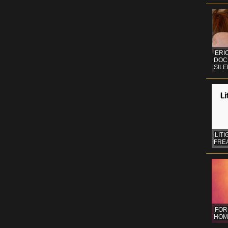
ERI
DOC
SIL
LITI
FREA
FOR
HOM