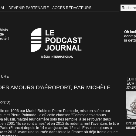
NAL
DEVENIR PARTENAIRE
ACCÈS RÉDACTEURS
 Mais
Oh loo
 de
don’t p
auté !
is get
TURE
ÉDIT
ÉCRI
DES AMOURS D'AÉROPORT, PAR MICHÈLE
JOUR
5/2012)
 écrite en 1996 par Muriel Robin et Pierre Palmade, mise en scène par
roque et Pierre Palmade - d'où cette chanson "Comme des amours
réussir, malgré leur carrière solo très remplie, à se retrouver deux
circul
en 2001 "Ils se sont aimés" et en 2012 ils redémarrent l'aventure, le titre
jusqu’
 à Paris (France) depuis le 14 mars jusqu'au 12 mai. Ensuite toujours à
vier 2013, avant une tournée dans toute la France où déjà trente et une