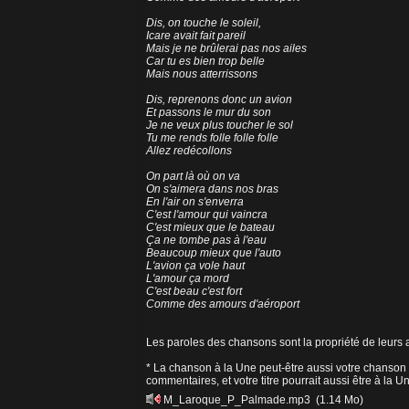
Dis, on touche le soleil,
Icare avait fait pareil
Mais je ne brûlerai pas nos ailes
Car tu es bien trop belle
Mais nous atterrissons
Dis, reprenons donc un avion
Et passons le mur du son
Je ne veux plus toucher le sol
Tu me rends folle folle folle
Allez redécollons
On part là où on va
On s'aimera dans nos bras
En l'air on s'enverra
C'est l'amour qui vaincra
C'est mieux que le bateau
Ça ne tombe pas à l'eau
Beaucoup mieux que l'auto
L'avion ça vole haut
L'amour ça mord
C'est beau c'est fort
Comme des amours d'aéroport
Les paroles des chansons sont la propriété de leurs a
* La chanson à la Une peut-être aussi votre chanson 
commentaires, et votre titre pourrait aussi être à la U
M_Laroque_P_Palmade.mp3
(1.14 Mo)