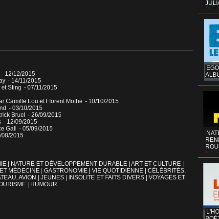
JULI
EGO
e
- 12/12/2015
ALB
ay
- 14/11/2015
 et Sting
- 07/11/2015
r Camille Lou et Florent Mothe
- 10/10/2015
and
- 03/10/2015
rick Bruel
- 26/09/2015
s
- 12/09/2015
ce Gall
- 05/09/2015
NAT
9/08/2015
REN
ROU
IE
|
NATURE ET DÉVELOPPEMENT DURABLE
|
ART ET CULTURE
|
 ET MÉDECINE
|
GASTRONOMIE
|
VIE QUOTIDIENNE
|
CÉLÉBRITÉS,
TEAU, AVION
|
JEUNES
|
INSOLITE ET FAITS DIVERS
|
VOYAGES ET
OURISME
|
HUMOUR
L'H
POÉT