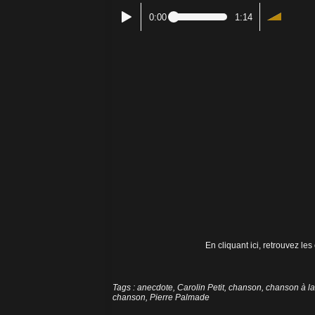
0:00
1:14
En cliquant ici, retrouvez le
Tags
:
anecdote
,
Carolin Petit
,
chanson
,
chanson à l
chanson
,
Pierre Palmade