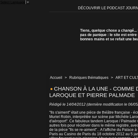
Select Language
▼
DÉCOUVRIR LE PODCAST JOUR
Tiens, quelque chose a changé...
pas de panique : le site est entre
bonnes mains et se refait une be
Accueil
>
Rubriques thématiques
>
ART ET CUL
CHANSON À LA UNE - COMME 
LAROQUE ET PIERRE PALMADE
Rédigé le 14/04/2012 (dernière modification le 06/0
"Ils s'aiment" était une pièce de théâtre française -
Muriel Robin, interprétée sur scène par Michèle La
d'aéroport". Ce fabuleux tandem Laroque / Palmade va 
autres fois pour récidiver dans le même registre, avec 
de la pièce "Ils se re-aiment"... A l'affiche du Palace
Paris au Casino de Paris du 18 octobre 2012 au 5 jan