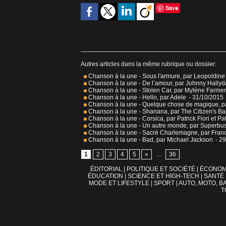
Save
Autres articles dans la même rubrique ou dossier:
Chanson à la une - Sous l'armure, par Leopoldin
Chanson à la une - De l’amour, par Johnny Hallyd
Chanson à la une - Stolen Car, par Mylène Farmer
Chanson à la une - Hello, par Adele
- 31/10/2015
Chanson à la une - Quelque chose de magique, pa
Chanson à la une - Shanana, par The Citizen's B
Chanson à la une - Corsica, par Patrick Fiori et Pat
Chanson à la une - Un autre monde, par Superbu
Chanson à la une - Sacré Charlemagne, par Fran
Chanson à la une - Bad, par Michael Jackson
- 2
1
2
3
4
5
»
...
36
ÉDITORIAL
|
POLITIQUE ET SOCIÉTÉ
|
ÉCONOM
ÉDUCATION
|
SCIENCE ET HIGH-TECH
|
SANTÉ
MODE ET LIFESTYLE
|
SPORT
|
AUTO, MOTO, BA
T