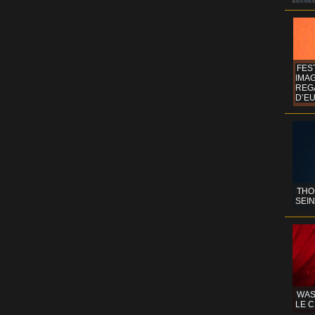
FES
IMA
REG
D’EU
THO
SEIN
WAS
LE C