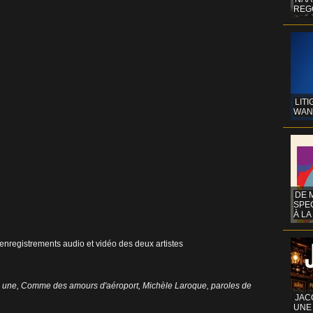
REG
LITI
WAN
DE 
SPE
À LA
s enregistrements audio et vidéo des deux artistes
a une
,
Comme des amours d'aéroport
,
Michèle Laroque
,
paroles de
JAC
UNE