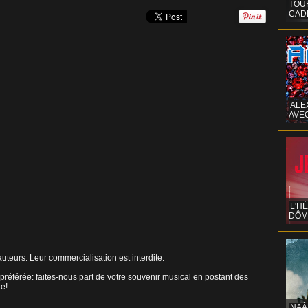
TOUR
CAD
ALE
AVE
L'H
DÔM
uteurs. Leur commercialisation est interdite.
préférée: faites-nous part de votre souvenir musical en postant des
ne!
NAÂ