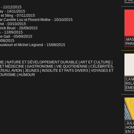
e
- 12/12/2015
ay
- 14/11/2015
 et Sting
- 07/11/2015
r Camille Lou et Florent Mothe
- 10/10/2015
and
- 03/10/2015
rick Bruel
- 26/09/2015
s
- 12/09/2015
ce Gall
- 05/09/2015
MAS
9/08/2015
PARI
uskouri et Michel Legrand
- 15/08/2015
IE
|
NATURE ET DÉVELOPPEMENT DURABLE
|
ART ET CULTURE
|
 ET MÉDECINE
|
GASTRONOMIE
|
VIE QUOTIDIENNE
|
CÉLÉBRITÉS,
TEAU, AVION
|
JEUNES
|
INSOLITE ET FAITS DIVERS
|
VOYAGES ET
OURISME
|
HUMOUR
LA 
REL
ÉMER
JUL
HOM
EN 2