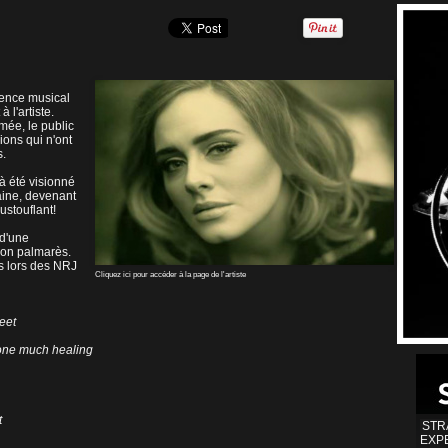
lence musical
 l'artiste.
mée, le public
ions qui n'ont
s.
jà été visionné
aine, devenant
ustouflant!
 d'une
son palmarès.
is lors des NRJ
Cliquez ici pour accéder à la page de l'artiste
meet
 done much healing
t
STR
EXP