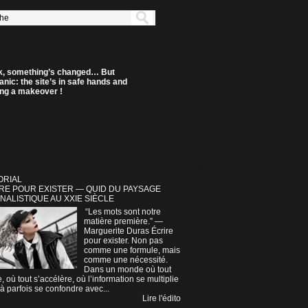
k, something’s changed… But
anic: the site’s in safe hands and
ting a makeover !
ORIAL
RE POUR EXISTER — QUID DU PAYSAGE
NALISTIQUE AU XXIE SIÈCLE
“Les mots sont notre
matière première.” —
Marguerite Duras Écrire
pour exister. Non pas
comme une formule, mais
comme une nécessité.
Dans un monde où tout
e, où tout s’accélère, où l’information se multiplie
à parfois se confondre avec...
Lire l'édito