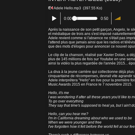
Adele Hello.mp3
(397.55 Ko)
0:00
0:50
Après la naissance de son petit garçon, Angelo, le si
et médiatique de trois ans s'est imposé naturellement à
Adele revient comme si l'absence ne s'était pas impri
l'attend plus que jamais ainsi que les radios et télévis
que des mots d'éloges pour annoncer ce nouvel opu
Le clip de la chanson, réalisé par Xavier Dolan, a dé
plus de 145 millions de fois sur Youtube en une sem
ainsi la vidéo la plus regardée de l'année 2015... épo
La diva à la jeune carrière qui collectionne déjà plus
cinquantaine de récompenses, devrait vite agrandir 
Adele interprétera "Hello" en live pour la première fo
Music Awards 2015 en France le 7 novembre 2015.
Hello, it's me
I was wondering if after all these years you'd like to 
To go over everything
They say that time's supposed to heal ya, but I ain't
Hello, can you hear me?
I'm in California dreaming about who we used to be
When we were younger and free
I've forgotten how it felt before the world fell at our fee