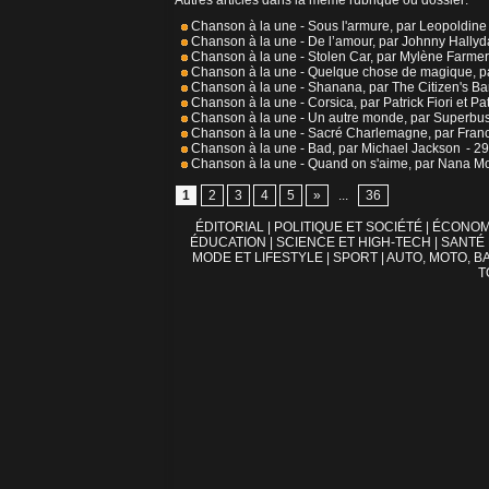
Autres articles dans la même rubrique ou dossier:
Chanson à la une - Sous l'armure, par Leopoldin
Chanson à la une - De l’amour, par Johnny Hallyd
Chanson à la une - Stolen Car, par Mylène Farmer
Chanson à la une - Quelque chose de magique, pa
Chanson à la une - Shanana, par The Citizen's B
Chanson à la une - Corsica, par Patrick Fiori et Pat
Chanson à la une - Un autre monde, par Superbu
Chanson à la une - Sacré Charlemagne, par Fran
Chanson à la une - Bad, par Michael Jackson
- 2
Chanson à la une - Quand on s'aime, par Nana Mo
1
2
3
4
5
»
...
36
ÉDITORIAL
|
POLITIQUE ET SOCIÉTÉ
|
ÉCONOM
ÉDUCATION
|
SCIENCE ET HIGH-TECH
|
SANTÉ
MODE ET LIFESTYLE
|
SPORT
|
AUTO, MOTO, BA
T