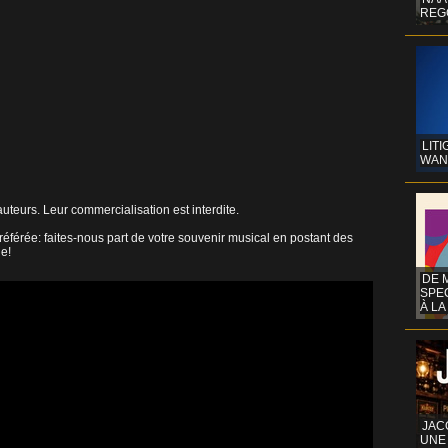
REG
LITI
WAN
uteurs. Leur commercialisation est interdite.
éférée: faites-nous part de votre souvenir musical en postant des
ne!
DE 
SPE
À LA
JAC
UNE