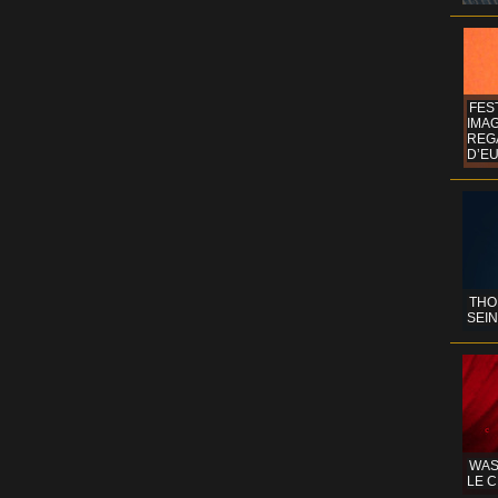
FES
IMA
REG
D’EU
THO
SEIN
WAS
LE C