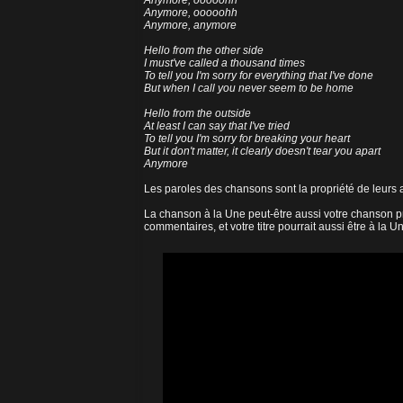
Anymore, ooooohh
Anymore, ooooohh
Anymore, anymore
Hello from the other side
I must've called a thousand times
To tell you I'm sorry for everything that I've done
But when I call you never seem to be home
Hello from the outside
At least I can say that I've tried
To tell you I'm sorry for breaking your heart
But it don't matter, it clearly doesn't tear you apart
Anymore
Les paroles des chansons sont la propriété de leurs a
La chanson à la Une peut-être aussi votre chanson pr
commentaires, et votre titre pourrait aussi être à la U