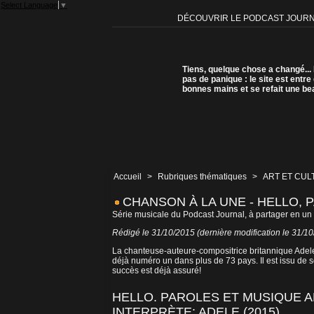
Select Language
▼
DÉCOUVRIR LE PODCAST JOUR
Tiens, quelque chose a changé...
pas de panique : le site est entre
bonnes mains et se refait une be
Accueil
>
Rubriques thématiques
>
ART ET CUL
CHANSON À LA UNE - HELLO, 
Série musicale du Podcast Journal, à partager en un 
Rédigé le 31/10/2015 (dernière modification le 31/1
La chanteuse-auteure-compositrice britannique Adele f
déjà numéro un dans plus de 73 pays. Il est issu de s
succès est déjà assuré!
HELLO. PAROLES ET MUSIQUE A
INTERPRÈTE: ADELE (2015).