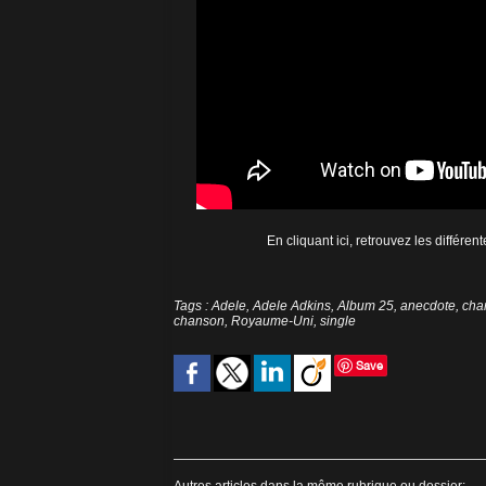
En cliquant ici, retrouvez les différe
Tags
:
Adele
,
Adele Adkins
,
Album 25
,
anecdote
,
cha
chanson
,
Royaume-Uni
,
single
Save