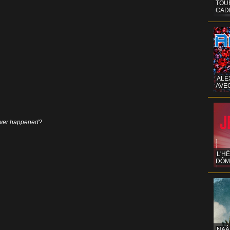
TOUR
CAD
ALE
AVE
 ever happened?
L'H
DÔM
NAÂ