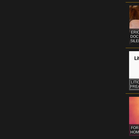
ERI
DOC
SIL
LITI
FREA
FOR
HOM