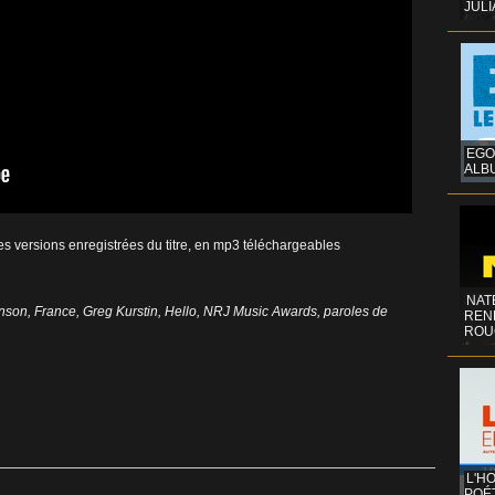
JULI
EGO
ALB
ntes versions enregistrées du titre, en mp3 téléchargeables
NAT
nson
,
France
,
Greg Kurstin
,
Hello
,
NRJ Music Awards
,
paroles de
REN
ROU
L'H
POÉT