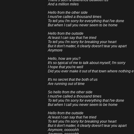
There's such a difference between us
And a million miles
Hello from the other side
I must've called a thousand times
To tell you I'm sorry for everything that I've done
But when I call you never seem to be home
Hello from the outside
At least I can say that I've tried
To tell you I'm sorry for breaking your heart
But it don't matter, it clearly doesn't tear you apart
Anymore
Hello, how are you?
It's so typical of me to talk about myself, I'm sorry
I hope that you're well
Did you ever make it out of that town where nothing
It's no secret that the both of us
Are running out of time
So hello from the other side
I must've called a thousand times
To tell you I'm sorry for everything that I've done
But when I call you never seem to be home
Hello from the outside
At least I can say that I've tried
To tell you I'm sorry for breaking your heart
But it don't matter, it clearly doesn't tear you apart
Anymore, ooooohh