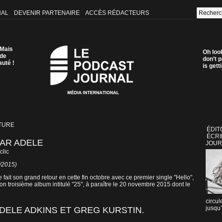
NAL
DEVENIR PARTENAIRE
ACCÈS RÉDACTEURS
 Mais
Oh loo
 de
don’t p
auté !
is get
TURE
ÉDIT
ÉCRI
PAR ADELE
JOUR
clic
0/2015)
ait son grand retour en cette fin octobre avec ce premier single "Hello",
on troisième album intitulé "25", à paraître le 20 novembre 2015 dont le
circul
jusqu’
DELE ADKINS ET GREG KURSTIN.