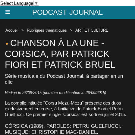
Select Language
▼
PODCAST JOURNAL
Accueil
>
Rubriques thématiques
>
ART ET CULTURE
CHANSON À LA UNE -
CORSICA, PAR PATRICK
FIORI ET PATRICK BRUEL
Série musicale du Podcast Journal, à partager en un
clic
Rédigé le 26/09/2015 (dernière modification le 26/09/2015)
La compile intitulée "Corsu Mezu-Mezu" présente des duos
exclusivement en corse, à l'initiative de Patrick Fiori et Petru
Guelfucci. Ce premier single "Còrsica" est sorti en juillet 2015.
CÒRSICA (1989). PAROLES: PETRU GUELFUCCI.
MUSIQUE: CHRISTOPHE MAC-DANIEL.