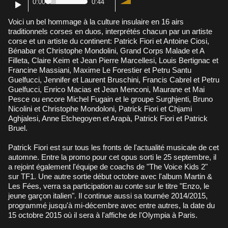
0:00
0:44
Voici un bel hommage à la culture insulaire en 16 airs
traditionnels corses en duos, interprétés chacun par un artiste
corse et un artiste du continent: Patrick Fiori et Antoine Ciosi,
Bénabar et Christophe Mondolini, Grand Corps Malade et A
Filleta, Claire Keim et Jean Pierre Marcellesi, Louis Bertignac et
Francine Massiani, Maxime Le Forestier et Petru Santu
Guelfucci, Jennifer et Laurent Bruschini, Francis Cabrel et Petru
Guelfucci, Enrico Macias et Jean Menconi, Maurane et Mai
Pesce ou encore Michel Fugain et le groupe Surghjenti, Bruno
Nicolini et Christophe Mondoloni, Patrick Fiori et Chjami
Aghjalesi, Anne Etchegoyen et Arapà, Patrick Fiori et Patrick
Bruel.
Patrick Fiori est sur tous les fronts de l'actualité musicale de cet
automne. Entre la promo pour cet opus sorti le 25 septembre, il
a rejoint également l'équipe de coachs de "The Voice Kids 2"
sur TF1. Une autre sortie début octobre avec l'album Martin &
Les Fées, verra sa participation au conte sur le titre "Enzo, le
jeune garçon italien". Il continue aussi sa tournée 2014/2015,
programmé jusqu'à mi-décembre avec entre autres, la date du
15 octobre 2015 où il sera à l'affiche de l'Olympia à Paris.