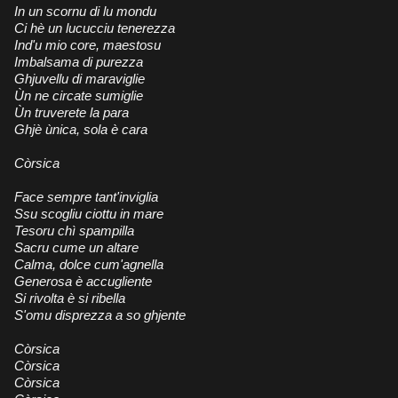
In un scornu di lu mondu
Ci hè un lucucciu tenerezza
Ind'u mio core, maestosu
Imbalsama di purezza
Ghjuvellu di maraviglie
Ùn ne circate sumiglie
Ùn truverete la para
Ghjè ùnica, sola è cara
Còrsica
Face sempre tant'inviglia
Ssu scogliu ciottu in mare
Tesoru chì spampilla
Sacru cume un altare
Calma, dolce cum'agnella
Generosa è accugliente
Si rivolta è si ribella
S'omu disprezza a so ghjente
Còrsica
Còrsica
Còrsica