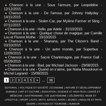
Chanson à la une - Sous l'armure, par Leopoldine
-
12/12/2015
Chanson à la une - De l’amour, par Johnny Hallyday
-
14/11/2015
Chanson à la une - Stolen Car, par Mylène Farmer et Sting
-
07/11/2015
Chanson à la une - Hello, par Adele
- 31/10/2015
Chanson à la une - Quelque chose de magique, par Camille
Lou et Florent Mothe
- 10/10/2015
Chanson à la une - Shanana, par The Citizen's Band
-
03/10/2015
Chanson à la une - Un autre monde, par Superbus
-
12/09/2015
Chanson à la une - Sacré Charlemagne, par France Gall
-
05/09/2015
Chanson à la une - Bad, par Michael Jackson
- 29/08/2015
Chanson à la une - Quand on s'aime, par Nana Mouskouri et
Michel Legrand
- 15/08/2015
1
2
3
4
5
»
...
36
ÉDITORIAL
|
POLITIQUE ET SOCIÉTÉ
|
ÉCONOMIE
|
NATURE ET DÉVELOPPEMENT
DURABLE
|
ART ET CULTURE
|
ÉDUCATION
|
SCIENCE ET HIGH-TECH
|
SANTÉ ET
MÉDECINE
|
GASTRONOMIE
|
VIE QUOTIDIENNE
|
CÉLÉBRITÉS, MODE ET
LIFESTYLE
|
SPORT
|
AUTO, MOTO, BATEAU, AVION
|
JEUNES
|
INSOLITE ET FAITS
DIVERS
|
VOYAGES ET TOURISME
|
HUMOUR