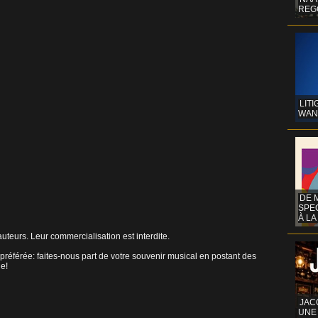
REG
LITI
WAN
DE 
SPE
À LA
uteurs. Leur commercialisation est interdite.
préférée: faites-nous part de votre souvenir musical en postant des
ne!
JAC
UNE