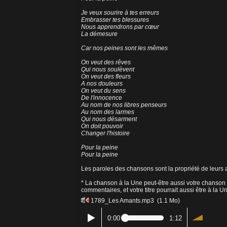
Je veux sourire à tes erreurs
Embrasser tes blessures
Nous apprendrons par cœur
La démesure
Car nos peines sont les mêmes
On veut des rêves
Qui nous soulèvent
On veut des fleurs
A nos douleurs
On veut du sens
De l'innocence
Au nom de nos libres penseurs
Au nom des larmes
Qui nous désarment
On doit pouvoir
Changer l'histoire
Pour la peine
Pour la peine
Les paroles des chansons sont la propriété de leurs a
* La chanson à la Une peut-être aussi votre chanson 
commentaires, et votre titre pourrait aussi être à la U
1789_Les Amants.mp3
(1.1 Mo)
0:00
1:12