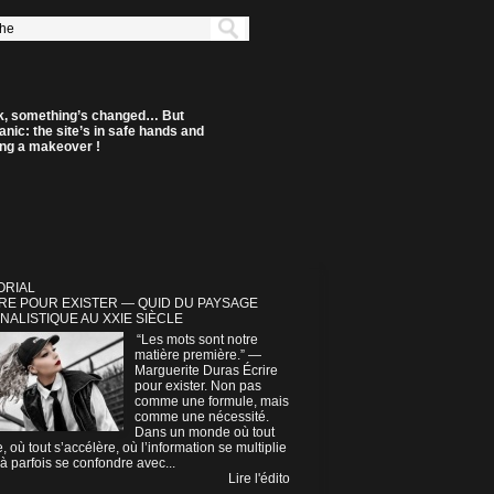
k, something’s changed… But
anic: the site’s in safe hands and
ting a makeover !
ORIAL
RE POUR EXISTER — QUID DU PAYSAGE
NALISTIQUE AU XXIE SIÈCLE
“Les mots sont notre
matière première.” —
Marguerite Duras Écrire
pour exister. Non pas
comme une formule, mais
comme une nécessité.
Dans un monde où tout
e, où tout s’accélère, où l’information se multiplie
à parfois se confondre avec...
Lire l'édito