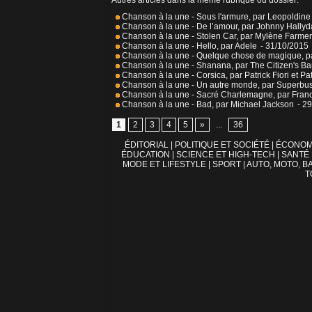
Autres articles dans la même rubrique ou dossier:
Chanson à la une - Sous l'armure, par Leopoldin
Chanson à la une - De l’amour, par Johnny Hallyd
Chanson à la une - Stolen Car, par Mylène Farmer
Chanson à la une - Hello, par Adele
- 31/10/2015
Chanson à la une - Quelque chose de magique, pa
Chanson à la une - Shanana, par The Citizen's B
Chanson à la une - Corsica, par Patrick Fiori et Pat
Chanson à la une - Un autre monde, par Superbu
Chanson à la une - Sacré Charlemagne, par Fran
Chanson à la une - Bad, par Michael Jackson
- 2
1
2
3
4
5
»
...
36
ÉDITORIAL
|
POLITIQUE ET SOCIÉTÉ
|
ÉCONOM
ÉDUCATION
|
SCIENCE ET HIGH-TECH
|
SANTÉ
MODE ET LIFESTYLE
|
SPORT
|
AUTO, MOTO, BA
T