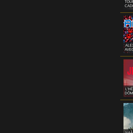
TOUR
CAD
ALE
AVE
L'H
DÔM
NAÂ