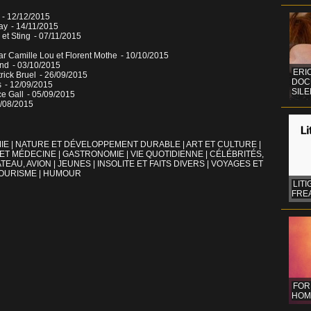
e
- 12/12/2015
ay
- 14/11/2015
 et Sting
- 07/11/2015
r Camille Lou et Florent Mothe
- 10/10/2015
and
- 03/10/2015
ERI
rick Bruel
- 26/09/2015
DOC
s
- 12/09/2015
SIL
ce Gall
- 05/09/2015
9/08/2015
IE
|
NATURE ET DÉVELOPPEMENT DURABLE
|
ART ET CULTURE
|
 ET MÉDECINE
|
GASTRONOMIE
|
VIE QUOTIDIENNE
|
CÉLÉBRITÉS,
TEAU, AVION
|
JEUNES
|
INSOLITE ET FAITS DIVERS
|
VOYAGES ET
OURISME
|
HUMOUR
LITI
FREA
FOR
HOM