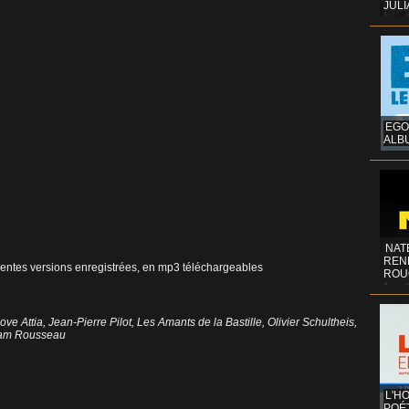
JULI
EGO
ALB
NAT
REN
férentes versions enregistrées, en mp3 téléchargeables
ROU
ove Attia
,
Jean-Pierre Pilot
,
Les Amants de la Bastille
,
Olivier Schultheis
,
iam Rousseau
L'H
POÉT