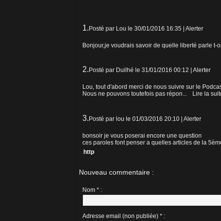
1.
Posté par
Lou
le 30/01/2016 16:35
|
Alerter
Bonjour,je voudrais savoir de quelle liberté parle t
2.
Posté par
Duilhé
le 31/01/2016 00:12
|
Alerter
Lou, tout d'abord merci de nous suivre sur le Podcas
Nous ne pouvons toutefois pas répon...
Lire la suit
3.
Posté par
lou
le 01/03/2016 20:10
|
Alerter
bonsoir je vous poserai encore une question
ces paroles font penser a quelles articles de la 5è
http
Nouveau commentaire :
Nom * :
Adresse email (non publiée) * :