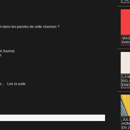
-on dans les paroles de cette chanson ?
MAS
PARI
t Journal.
e
LA 
REL
me...
Lire la suite
ÉMER
JUL
HOM
EN 2