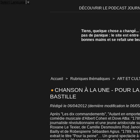
Select Language
▼
DÉCOUVRIR LE PODCAST JOUR
Tiens, quelque chose a changé...
pas de panique : le site est entre
bonnes mains et se refait une be
Accueil
>
Rubriques thématiques
>
ART ET CUL
CHANSON À LA UNE - POUR LA 
BASTILLE
Rédigé le 06/04/2012 (dernière modification le 06/0
Après "Les dix commandements", "Autant en emporte le 
comédie musicale d'Albert Cohen et Dove Attia: "1789
journaliste révolutionnaire et une jeune aristocrate 
Roxane Le Texier, de Camille Desmoulins Rod Janois
Bailly et de Robespierre Sébastien Agius. "1789, les A
extrait le titre "Pour la peine"… Un grand spectacle 