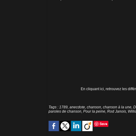
En cliquant ici, retrouvez les dif
Tags
:
1789
,
anecdote
,
chanson
,
chanson à la une
,
D
paroles de chanson
,
Pour la peine
,
Rod Janois
,
Will
Save