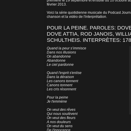
première le 29 septembre et ensuite du 10 octobre a
février 2013.
Voici la série quotidienne musicale du Podcast Jour
chanson et la vidéo de l'interprétation.
POUR LA PEINE. PAROLES: DOVE
DOVE ATTIA, ROD JANOIS, WILL
SCHULTHEIS. INTERPRÈTES: 1789
Quand la peur s’immisce
Dans nos illusions
On abandonne
Abandonne
Le ciel pardonne
Quand l'esprit s'enlise
Dans la déraison
Les canons tonnent
Canons tonnent
Les cris résonnent
Pour la peine
Je t'emmène
On veut des rêves
Qui nous soulèvent
On veut des fleurs
A nos douleurs
On veut du sens
De l'innocence