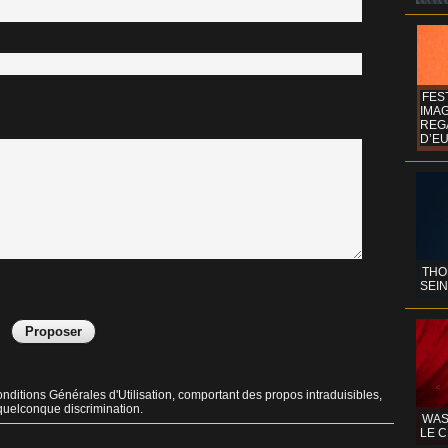
FES
IMA
REG
D’EU
THO
SEIN
ditions Générales d'Utilisation, comportant des propos intraduisibles,
 quelconque discrimination.
WAS
LE C