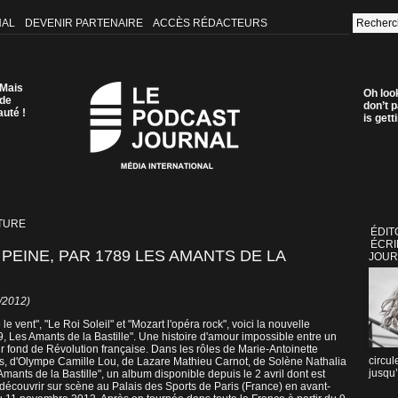
NAL
DEVENIR PARTENAIRE
ACCÈS RÉDACTEURS
 Mais
Oh loo
 de
don’t p
auté !
is get
TURE
ÉDIT
ÉCRI
PEINE, PAR 1789 LES AMANTS DE LA
JOUR
5/2012)
vent", "Le Roi Soleil" et "Mozart l'opéra rock", voici la nouvelle
, Les Amants de la Bastille". Une histoire d'amour impossible entre un
sur fond de Révolution française. Dans les rôles de Marie-Antoinette
circul
, d'Olympe Camille Lou, de Lazare Mathieu Carnot, de Solène Nathalia
jusqu’
mants de la Bastille", un album disponible depuis le 2 avril dont est
à découvrir sur scène au Palais des Sports de Paris (France) en avant-