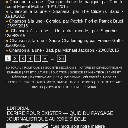
Chanson à la une - Quelque chose de magique, par Camille
Lou et Florent Mothe
- 10/10/2015
Chanson à la une - Shanana, par The Citizen's Band
-
03/10/2015
Chanson à la une - Corsica, par Patrick Fiori et Patrick Bruel
- 26/09/2015
Chanson à la une - Un autre monde, par Superbus
-
12/09/2015
Chanson à la une - Sacré Charlemagne, par France Gall
-
05/09/2015
Chanson à la une - Bad, par Michael Jackson
- 29/08/2015
1
2
3
4
5
»
...
36
ÉDITORIAL
|
POLITIQUE ET SOCIÉTÉ
|
ÉCONOMIE
|
NATURE ET DÉVELOPPEMENT
DURABLE
|
ART ET CULTURE
|
ÉDUCATION
|
SCIENCE ET HIGH-TECH
|
SANTÉ ET
MÉDECINE
|
GASTRONOMIE
|
VIE QUOTIDIENNE
|
CÉLÉBRITÉS, MODE ET
LIFESTYLE
|
SPORT
|
AUTO, MOTO, BATEAU, AVION
|
JEUNES
|
INSOLITE ET FAITS
DIVERS
|
VOYAGES ET TOURISME
|
HUMOUR
ÉDITORIAL
ÉCRIRE POUR EXISTER — QUID DU PAYSAGE
JOURNALISTIQUE AU XXIE SIÈCLE
“Les mots sont notre matière