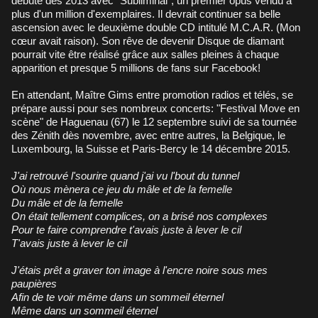
débuté dès 2013 avec "Subliminal", un premier opus vendu à
plus d'un million d'exemplaires. Il devrait continuer sa belle
ascension avec le deuxième double CD intitulé M.C.A.R. (Mon
cœur avait raison). Son rêve de devenir Disque de diamant
pourrait vite être réalisé grâce aux salles pleines à chaque
apparition et presque 5 millions de fans sur Facebook!
En attendant, Maître Gims entre promotion radios et télés, se
prépare aussi pour ses nombreux concerts: "Festival Move en
scène" de Haguenau (67) le 12 septembre suivi de sa tournée
des Zénith dès novembre, avec entre autres, la Belgique, le
Luxembourg, la Suisse et Paris-Bercy le 14 décembre 2015.
J'ai retrouvé l'sourire quand j'ai vu l'bout du tunnel
Où nous mènera ce jeu du mâle et de la femelle
Du mâle et de la femelle
On était tellement complices, on a brisé nos complexes
Pour te faire comprendre t'avais juste à lever le cil
T'avais juste à lever le cil
J'étais prêt a graver ton image à l'encre noire sous mes
paupières
Afin de te voir même dans un sommeil éternel
Même dans un sommeil éternel