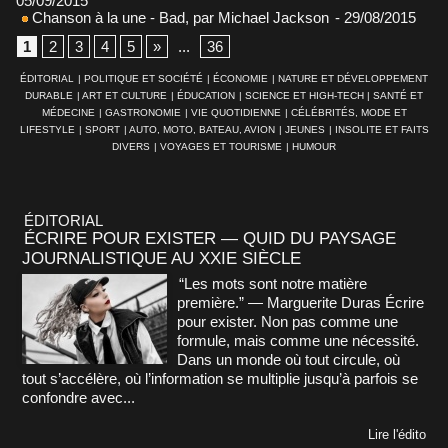
05/09/2015
Chanson à la une - Bad, par Michael Jackson
- 29/08/2015
1
2
3
4
5
»
...
36
ÉDITORIAL
|
POLITIQUE ET SOCIÉTÉ
|
ÉCONOMIE
|
NATURE ET DÉVELOPPEMENT
DURABLE
|
ART ET CULTURE
|
ÉDUCATION
|
SCIENCE ET HIGH-TECH
|
SANTÉ ET
MÉDECINE
|
GASTRONOMIE
|
VIE QUOTIDIENNE
|
CÉLÉBRITÉS, MODE ET
LIFESTYLE
|
SPORT
|
AUTO, MOTO, BATEAU, AVION
|
JEUNES
|
INSOLITE ET FAITS
DIVERS
|
VOYAGES ET TOURISME
|
HUMOUR
ÉDITORIAL
ÉCRIRE POUR EXISTER — QUID DU PAYSAGE
JOURNALISTIQUE AU XXIE SIÈCLE
“Les mots sont notre matière
première.” — Marguerite Duras Écrire
pour exister. Non pas comme une
formule, mais comme une nécessité.
Dans un monde où tout circule, où
tout s’accélère, où l’information se multiplie jusqu’à parfois se
confondre avec...
Lire l'édito