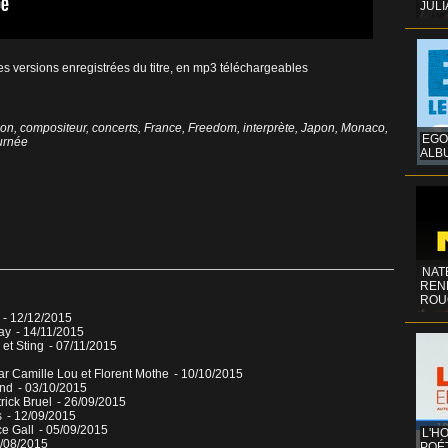
JULI
ntes versions enregistrées du titre, en mp3 téléchargeables
son
,
compositeur
,
concerts
,
France
,
Freedom
,
interprète
,
Japon
,
Monaco
,
EGO
urnée
ALB
NAT
REN
ROU
e
- 12/12/2015
ay
- 14/11/2015
 et Sting
- 07/11/2015
r Camille Lou et Florent Mothe
- 10/10/2015
and
- 03/10/2015
rick Bruel
- 26/09/2015
s
- 12/09/2015
ce Gall
- 05/09/2015
L'H
9/08/2015
POÉT