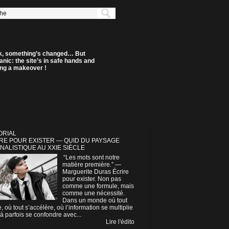
k, something’s changed… But
anic: the site’s in safe hands and
ting a makeover !
ORIAL
RE POUR EXISTER — QUID DU PAYSAGE
NALISTIQUE AU XXIE SIÈCLE
“Les mots sont notre
matière première.” —
Marguerite Duras Écrire
pour exister. Non pas
comme une formule, mais
comme une nécessité.
Dans un monde où tout
e, où tout s’accélère, où l’information se multiplie
à parfois se confondre avec...
Lire l'édito