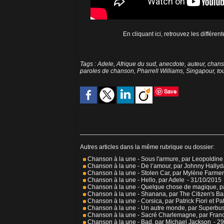
En cliquant ici, retrouvez les différe
Tags
:
Adele
,
Afrique du sud
,
anecdote
,
auteur
,
chan
paroles de chanson
,
Pharrell Williams
,
Singapour
,
to
Save
Autres articles dans la même rubrique ou dossier:
Chanson à la une - Sous l'armure, par Leopoldin
Chanson à la une - De l’amour, par Johnny Hallyd
Chanson à la une - Stolen Car, par Mylène Farmer
Chanson à la une - Hello, par Adele
- 31/10/2015
Chanson à la une - Quelque chose de magique, pa
Chanson à la une - Shanana, par The Citizen's B
Chanson à la une - Corsica, par Patrick Fiori et Pat
Chanson à la une - Un autre monde, par Superbu
Chanson à la une - Sacré Charlemagne, par Fran
Chanson à la une - Bad, par Michael Jackson
- 2