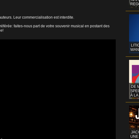
REG
uteurs. Leur commercialisation est interdite.
éférée: faites-nous part de votre souvenir musical en postant des
ne!
LITI
WAN
DE 
SPE
À LA
JAC
UNE