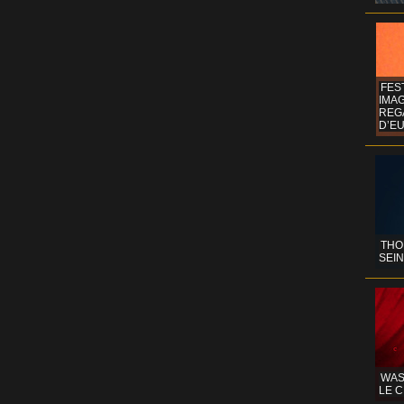
FES
IMA
REG
D’EU
THO
SEIN
WAS
LE C