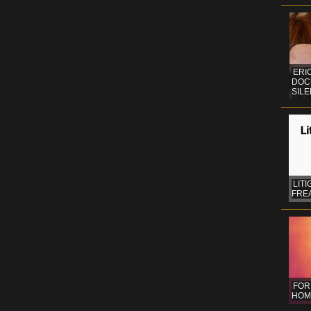
ERI
DOC
SIL
LITI
FREA
FOR
HOM