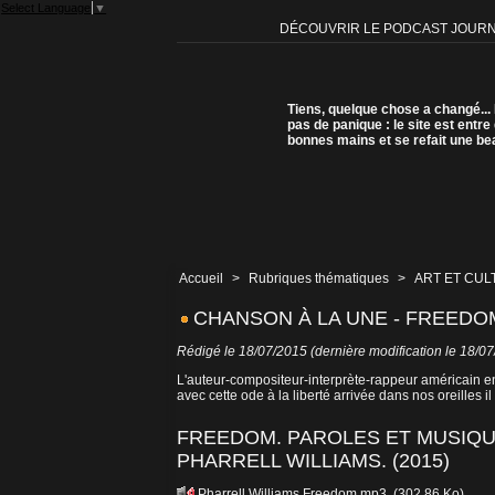
Select Language
▼
DÉCOUVRIR LE PODCAST JOUR
Tiens, quelque chose a changé...
pas de panique : le site est entre
bonnes mains et se refait une be
Accueil
>
Rubriques thématiques
>
ART ET CUL
CHANSON À LA UNE - FREEDOM
Rédigé le 18/07/2015 (dernière modification le 18/0
L'auteur-compositeur-interprète-rappeur américain e
avec cette ode à la liberté arrivée dans nos oreilles il
FREEDOM. PAROLES ET MUSIQUE
PHARRELL WILLIAMS. (2015)
Pharrell Williams Freedom.mp3
(302.86 Ko)