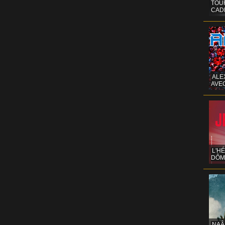
TOUR
CAD
ALE
AVE
L'H
DÔM
NAÂ