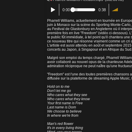
0:00
0:38
Pharrell Williams, actuellement en tournée en Europe,
juin à Monaco sur la scène du Sporting Monte-Carlo, 
au Festival de Glastonbury en Angleterre où il interpré
première fois en live "Freedom" (vidéo ci-dessous). 
le public fût immédiate, à tel point qu'il chantera une
ce nouveau titre qui résonne vraiment comme un cri
L'artiste est aussi attendu en août et septembre 2015
concerts au Japon, à Singapour et en Afrique du Sud
Malgré son emploi du temps chargé, Pharrell William
avoir collaboré au nouvel opus de la chanteuse Adel
admiration réciproque ne peut naître qu'une fructueus
"Freedom" est l'une des toutes premières chansons a
diffusée sur la plateforme de streaming Apple Music, 
Hold on to me
Don't let me go
Who cares what they see
Who cares what they know
Your first name is Free
Last name is Dom
We choose to believe
In where we're from
Man's red flower
It's in every living thing