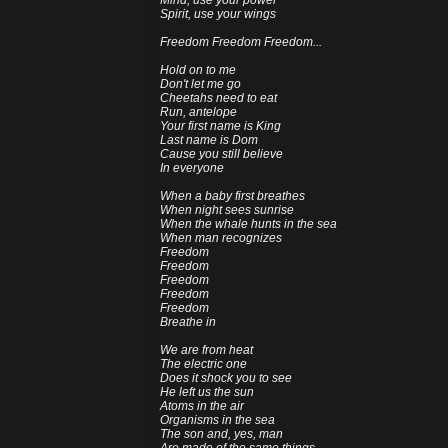
Mind, use your power
Spirit, use your wings
Freedom Freedom Freedom...
Hold on to me
Don't let me go
Cheetahs need to eat
Run, antelope
Your first name is King
Last name is Dom
Cause you still believe
In everyone
When a baby first breathes
When night sees sunrise
When the whale hunts in the sea
When man recognizes
Freedom
Freedom
Freedom
Freedom
Freedom
Breathe in
We are from heat
The electric one
Does it shock you to see
He left us the sun
Atoms in the air
Organisms in the sea
The son and, yes, man