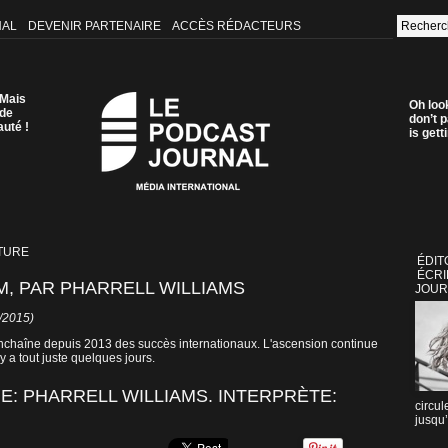
NAL
DEVENIR PARTENAIRE
ACCÈS RÉDACTEURS
 Mais
Oh loo
 de
don’t p
auté !
is get
TURE
ÉDIT
ÉCRI
, PAR PHARRELL WILLIAMS
JOUR
7/2015)
nchaîne depuis 2013 des succès internationaux. L'ascension continue
 y a tout juste quelques jours.
: PHARRELL WILLIAMS. INTERPRÈTE:
circul
jusqu’