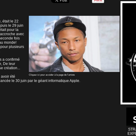
 était le 22
puis le 29 juin
tait pour la
L'accroche avec
 seconde fois
 au monde!
 pour plusieurs
.
s a confirmé
e, De leur
e création...
Cliquez ici pour accéder à la page de l'artiste
 avoir été
lancée le 30 juin par le géant informatique Apple.
STR
EXP