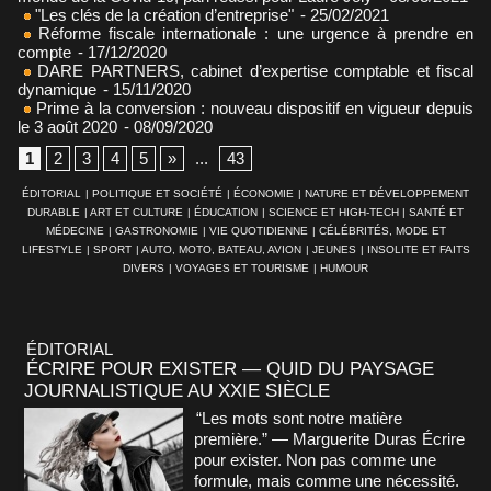
"Les clés de la création d’entreprise"
- 25/02/2021
Réforme fiscale internationale : une urgence à prendre en
compte
- 17/12/2020
DARE PARTNERS, cabinet d’expertise comptable et fiscal
dynamique
- 15/11/2020
Prime à la conversion : nouveau dispositif en vigueur depuis
le 3 août 2020
- 08/09/2020
1
2
3
4
5
»
...
43
ÉDITORIAL
|
POLITIQUE ET SOCIÉTÉ
|
ÉCONOMIE
|
NATURE ET DÉVELOPPEMENT
DURABLE
|
ART ET CULTURE
|
ÉDUCATION
|
SCIENCE ET HIGH-TECH
|
SANTÉ ET
MÉDECINE
|
GASTRONOMIE
|
VIE QUOTIDIENNE
|
CÉLÉBRITÉS, MODE ET
LIFESTYLE
|
SPORT
|
AUTO, MOTO, BATEAU, AVION
|
JEUNES
|
INSOLITE ET FAITS
DIVERS
|
VOYAGES ET TOURISME
|
HUMOUR
ÉDITORIAL
ÉCRIRE POUR EXISTER — QUID DU PAYSAGE
JOURNALISTIQUE AU XXIE SIÈCLE
“Les mots sont notre matière
première.” — Marguerite Duras Écrire
pour exister. Non pas comme une
formule, mais comme une nécessité.