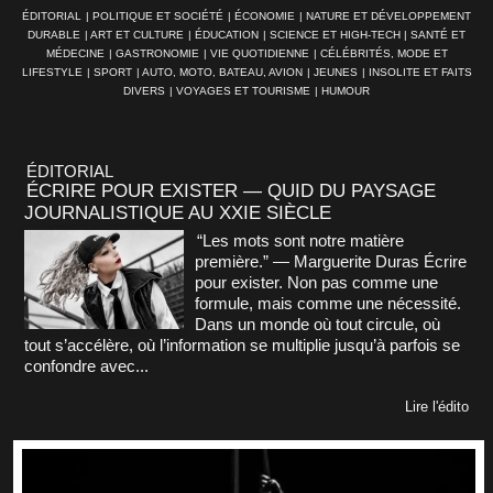
ÉDITORIAL
|
POLITIQUE ET SOCIÉTÉ
|
ÉCONOMIE
|
NATURE ET DÉVELOPPEMENT
DURABLE
|
ART ET CULTURE
|
ÉDUCATION
|
SCIENCE ET HIGH-TECH
|
SANTÉ ET
MÉDECINE
|
GASTRONOMIE
|
VIE QUOTIDIENNE
|
CÉLÉBRITÉS, MODE ET
LIFESTYLE
|
SPORT
|
AUTO, MOTO, BATEAU, AVION
|
JEUNES
|
INSOLITE ET FAITS
DIVERS
|
VOYAGES ET TOURISME
|
HUMOUR
ÉDITORIAL
ÉCRIRE POUR EXISTER — QUID DU PAYSAGE
JOURNALISTIQUE AU XXIE SIÈCLE
“Les mots sont notre matière
première.” — Marguerite Duras Écrire
pour exister. Non pas comme une
formule, mais comme une nécessité.
Dans un monde où tout circule, où
tout s’accélère, où l’information se multiplie jusqu’à parfois se
confondre avec...
Lire l'édito