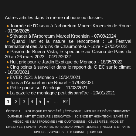
Autres articles dans la même rubrique ou dossier:
Journée de l'Oiseau à l'arboretum Marcel Kroenlein de Roure
- 01/06/2025
S’évader à l’Arboretum Marcel Kroenlein
- 07/09/2024
Quand l'art et la nature se rencontrent : Le Festival
International des Jardins de Chaumont-sur-Loire
- 07/05/2023
Pasión de Buena Vista, le spectacle au Casino de Paris du
20 au 26 mars 2023
- 04/12/2022
Huit prix pour le Jardin Exotique de Monaco
- 18/05/2022
Cinq points à surveiller dans le rapport du GIEC sur le climat
- 10/08/2021
EVER 2021 à Monaco
- 19/04/2021
Tous à l’Arboretum de Roure!
- 17/03/2021
Petite pause sur l’écologie
- 11/03/2021
La gazelle de montagne peut disparaître
- 20/01/2021
1
2
3
4
5
»
...
82
ÉDITORIAL
|
POLITIQUE ET SOCIÉTÉ
|
ÉCONOMIE
|
NATURE ET DÉVELOPPEMENT
DURABLE
|
ART ET CULTURE
|
ÉDUCATION
|
SCIENCE ET HIGH-TECH
|
SANTÉ ET
MÉDECINE
|
GASTRONOMIE
|
VIE QUOTIDIENNE
|
CÉLÉBRITÉS, MODE ET
LIFESTYLE
|
SPORT
|
AUTO, MOTO, BATEAU, AVION
|
JEUNES
|
INSOLITE ET FAITS
DIVERS
|
VOYAGES ET TOURISME
|
HUMOUR