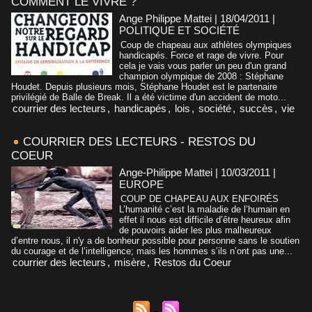
COMMENT LE VIVRE ?
Ange Philippe Mattei | 18/04/2011
|
POLITIQUE ET SOCIÉTÉ
Coup de chapeau aux athlètes olympiques
handicapés. Force et rage de vivre. Pour
cela je vais vous parler un peu d'un grand
champion olympique de 2008 : Stéphane
Houdet. Depuis plusieurs mois, Stéphane Houdet est le partenaire
privilégié de Balle de Break. Il a été victime d'un accident de moto...
courrier des lecteurs
,
handicapés
,
lois
,
société
,
succès
,
vie
COURRIER DES LECTEURS - RESTOS DU
COEUR
Ange-Philippe Mattei | 10/03/2011
|
EUROPE
COUP DE CHAPEAU AUX ENFOIRÉS
L’humanité c’est la maladie de l’humain en
effet il nous est difficile d’être heureux afin
de pouvoirs aider les plus malheureux
d’entre nous, il n'y a de bonheur possible pour personne sans le soutien
du courage et de l’intelligence; mais les hommes s’ils n’ont pas une...
courrier des lecteurs
,
misère
,
Restos du Coeur