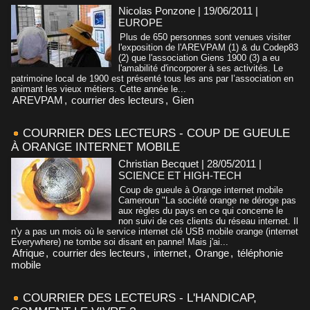
Nicolas Ponzone | 19/06/2011
|
EUROPE
Plus de 650 personnes sont venues visiter
l'exposition de l'AREVPAM (1) & du Codep83
(2) que l'association Giens 1900 (3) a eu
l'amabilité d'incorporer à ses activités. Le
patrimoine local de 1900 est présenté tous les ans par l’association en
animant les vieux métiers. Cette année le...
AREVPAM
,
courrier des lecteurs
,
Gien
COURRIER DES LECTEURS - COUP DE GUEULE
À ORANGE INTERNET MOBILE
Christian Becquet | 28/05/2011
|
SCIENCE ET HIGH-TECH
Coup de gueule à Orange internet mobile
Cameroun "La société orange ne déroge pas
aux règles du pays en ce qui concerne le
non suivi de ces clients du réseau internet. Il
n'y a pas un mois où le service internet clé USB mobile orange (internet
Everywhere) ne tombe soi disant en panne! Mais j'ai...
Afrique
,
courrier des lecteurs
,
internet
,
Orange
,
téléphonie
mobile
COURRIER DES LECTEURS - L'HANDICAP,