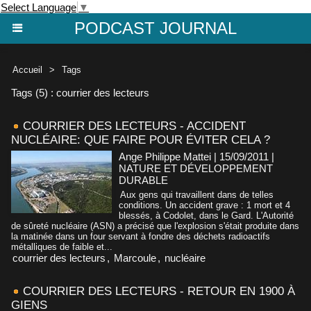
Select Language
▼
PODCAST JOURNAL
Accueil
>
Tags
Tags (5) : courrier des lecteurs
COURRIER DES LECTEURS - ACCIDENT
NUCLÉAIRE: QUE FAIRE POUR ÉVITER CELA ?
Ange Philippe Mattei | 15/09/2011
|
NATURE ET DÉVELOPPEMENT
DURABLE
Aux gens qui travaillent dans de telles
conditions. Un accident grave : 1 mort et 4
blessés, à Codolet, dans le Gard. L'Autorité
de sûreté nucléaire (ASN) a précisé que l'explosion s'était produite dans
la matinée dans un four servant à fondre des déchets radioactifs
métalliques de faible et...
courrier des lecteurs
,
Marcoule
,
nucléaire
COURRIER DES LECTEURS - RETOUR EN 1900 À
GIENS