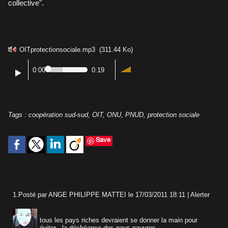
collective".
OITprotectionsociale.mp3
(311.44 Ko)
0:00
0:19
Tags
:
coopération sud-sud
,
OIT
,
ONU
,
PNUD
,
protection sociale
Save
1.
Posté par
ANGE PHILIPPE MATTEI
le 17/03/2011 18:11
|
Alerter
tous les pays riches devraient se donner la main pour
éviter , la déchéance des pays pauvres