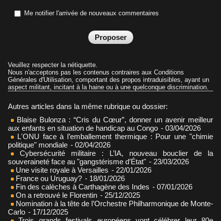
Me notifier l'arrivée de nouveaux commentaires
Veuillez respecter la nétiquette.
Nous n'acceptons pas les contenus contraires aux Conditions
Générales d'Utilisation, comportant des propos intraduisibles, ayant un
aspect militant, incitant à la haine ou à une quelconque discrimination.
Autres articles dans la même rubrique ou dossier:
Blaise Bulonza : “Cris du Cœur”, donner un avenir meilleur
aux enfants en situation de handicap au Congo
- 03/04/2026
L'ONU face à l’emballement thermique : Pour une "chimie
politique" mondiale
- 02/04/2026
Cybersécurité militaire : L’IA, nouveau bouclier de la
souveraineté face au "gangstérisme d’État"
- 23/03/2026
Une visite royale à Versailles
- 22/01/2026
France ou Uruguay?
- 18/01/2026
Fin des calèches à Carthagène des Indes
- 07/01/2026
On a retrouvé le Florentin
- 25/12/2025
Nomination à la tête de l’Orchestre Philharmonique de Monte-
Carlo
- 17/12/2025
Trois grands festivals européens vont célébrer leur 80e