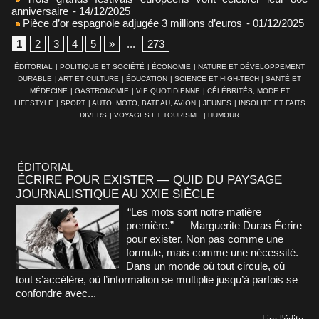
anniversaire
- 14/12/2025
Pièce d’or espagnole adjugée 3 millions d’euros
- 01/12/2025
1
2
3
4
5
»
...
273
ÉDITORIAL
|
POLITIQUE ET SOCIÉTÉ
|
ÉCONOMIE
|
NATURE ET DÉVELOPPEMENT
DURABLE
|
ART ET CULTURE
|
ÉDUCATION
|
SCIENCE ET HIGH-TECH
|
SANTÉ ET
MÉDECINE
|
GASTRONOMIE
|
VIE QUOTIDIENNE
|
CÉLÉBRITÉS, MODE ET
LIFESTYLE
|
SPORT
|
AUTO, MOTO, BATEAU, AVION
|
JEUNES
|
INSOLITE ET FAITS
DIVERS
|
VOYAGES ET TOURISME
|
HUMOUR
ÉDITORIAL
ÉCRIRE POUR EXISTER — QUID DU PAYSAGE
JOURNALISTIQUE AU XXIE SIÈCLE
“Les mots sont notre matière
première.” — Marguerite Duras Écrire
pour exister. Non pas comme une
formule, mais comme une nécessité.
Dans un monde où tout circule, où
tout s’accélère, où l’information se multiplie jusqu’à parfois se
confondre avec...