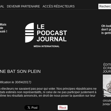
NAL
DEVENIR PARTENAIRE
ACCÈS RÉDACTEURS
 Mais
Oh loo
 de
don’t p
auté !
is get
ÉDIT
ÉCRI
NE BAT SON PLEIN
JOUR
fication le 30/04/2017)
ns-électeurs ne savaient pas pour qui voter. Nos principes républicains ne
ats estimés non représentatifs, ni celui de ne pas participer justement à
e les résultats annoncés, en droit de nous poser la question sur leur
circul
jusqu’