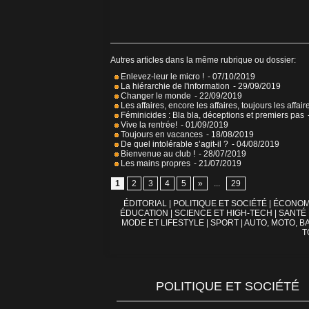
Autres articles dans la même rubrique ou dossier:
Enlevez-leur le micro !
- 07/10/2019
La hiérarchie de l'information
- 29/09/2019
Changer le monde
- 22/09/2019
Les affaires, encore les affaires, toujours les affair
Féminicides : Bla bla, déceptions et premiers pas
Vive la rentrée!
- 01/09/2019
Toujours en vacances
- 18/08/2019
De quel intolérable s’agit-il ?
- 04/08/2019
Bienvenue au club !
- 28/07/2019
Les mains propres
- 21/07/2019
1
2
3
4
5
»
...
29
ÉDITORIAL
|
POLITIQUE ET SOCIÉTÉ
|
ÉCONOM
ÉDUCATION
|
SCIENCE ET HIGH-TECH
|
SANTÉ
MODE ET LIFESTYLE
|
SPORT
|
AUTO, MOTO, BA
T
POLITIQUE ET SOCIÉTÉ