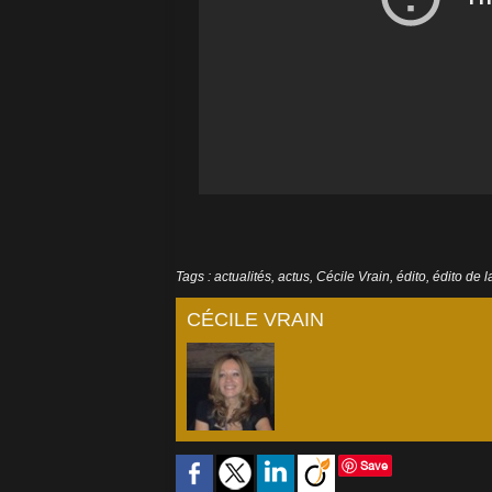
Tags
:
actualités
,
actus
,
Cécile Vrain
,
édito
,
édito de 
CÉCILE VRAIN
Save