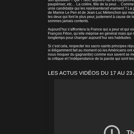
son quotidien ? Qui ? Non, aujourd’hui les citoyens-é
paupériser, etc… La colère, fille de la peur… Comment
un(e candidat(e qui les représenterait vraiment ? La g
de Marine Le Pen et de Jean-Luc Mélenchon qui repré
les deux qui font le plus peur, justement à cause de 
sommes jamais contents.
Aujourd’hui s’affrontera la France qui a peur et qui v
François Fillon, qu’elle méprise en général mais qui r
longtemps pour changer aujourd’hui ses habitudes.
Si c’est cela, respecter les sacro-saints principes 
si élégamment fait au moment où les Américains ont é
nous moquer du gagnant(e) comme eux savent se moqu
la critique et l’indépendance de la parole qui sont le
LES ACTUS VIDÉOS DU 17 AU 23 