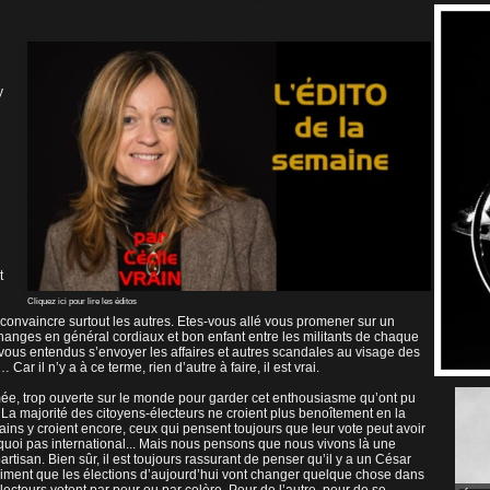
y
t
Cliquez ici pour lire les éditos
 convaincre surtout les autres. Etes-vous allé vous promener sur un
hanges en général cordiaux et bon enfant entre les militants de chaque
vous entendus s’envoyer les affaires et autres scandales au visage des
ar il n’y a à ce terme, rien d’autre à faire, il est vrai.
mée, trop ouverte sur le monde pour garder cet enthousiasme qu’ont pu
 La majorité des citoyens-électeurs ne croient plus benoîtement en la
ns y croient encore, ceux qui pensent toujours que leur vote peut avoir
quoi pas international... Mais nous pensons que nous vivons là une
artisan. Bien sûr, il est toujours rassurant de penser qu’il y a un César
aiment que les élections d’aujourd’hui vont changer quelque chose dans