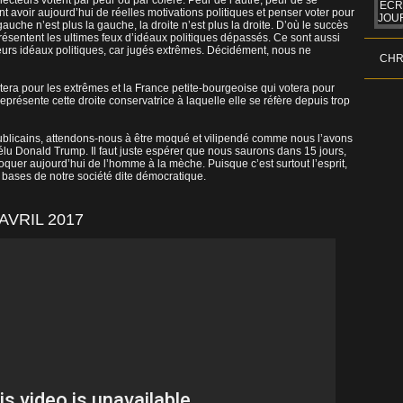
lecteurs votent par peur ou par colère. Peur de l’autre, peur de se
ÉCR
 avoir aujourd’hui de réelles motivations politiques et penser voter pour
JOUR
auche n’est plus la gauche, la droite n’est plus la droite. D’où le succès
sentent les ultimes feux d’idéaux politiques dépassés. Ce sont aussi
leurs idéaux politiques, car jugés extrêmes. Décidément, nous ne
CHR
otera pour les extrêmes et la France petite-bourgeoise qui votera pour
eprésente cette droite conservatrice à laquelle elle se réfère depuis trop
républicains, attendons-nous à être moqué et vilipendé comme nous l’avons
lu Donald Trump. Il faut juste espérer que nous saurons dans 15 jours,
er aujourd’hui de l’homme à la mèche. Puisque c’est surtout l’esprit,
s bases de notre société dite démocratique.
AVRIL 2017