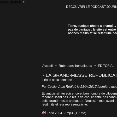
Select Language
▼
DÉCOUVRIR LE PODCAST JOUR
Tiens, quelque chose a changé...
pas de panique : le site est entre
bonnes mains et se refait une be
Accueil
>
Rubriques thématiques
>
ÉDITORIAL
LA GRAND-MESSE RÉPUBLICAI
L'édito de la semaine
Par
Cécile Vrain
Rédigé le 23/04/2017 (dernière modi
Et tant pis si hier soir encore, bon nombre de citoye
reconnaissant pas le refus de choisir entre des candid
cette grand-messe archaïque. Nous sommes avant mêm
légitimité et leur représentativité.
Edito 230417.mp3
(1.7 Mo)