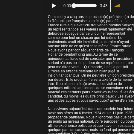
0:00
3:43
Comme il y a cinq ans, le prochain(e) président(e) de
la République française sera élu(e) par défaut. La
France rurale qui avait cru trouver en Nicolas Sarkoz
un représentant de ses valeurs avait rapidement été
débordée et déçue par celui qui ne représentait
comme pour tout un chacun que lui-même. Le
malentendu avait été immédiat, ce dernier n’ayant
aucune idée de ce qu’est cette même France rurale.
Nous avons par conséquent hérité de François
Hollande pendant cinq ans. Au terme de ce
quinquennat, force est de constater que le président
sortant n’a pas eu l’impudeur de se représenter - par
peur me direz-vous –. Qu’importe, il ne l’a pas fait.
Difficile en effet de défendre un bilan jugé si
insignifiant par tous. On ne peut être un bon présiden
par défaut. Et le prochain( e sera taxé(e de la même
tare. Il ou elle sera élu(e avec la conviction de
quelques militants qui tentent de se convaincre et de
marché ces derniers jours ? Avez-vous écouté les éc
candidat, du moins les quatre principaux ? Les avez-
uns et des autres et vous savez quoi? Envie d'en rire… C
Nous vivons aujourd’hui dans une société trop infor
avoir nos pères un 6 février 1934 ou un 11 juin 1936.
propagande partisane. Nous n’ignorons pas que certai
un poids au niveau national, voire européen ou pour
ultime expérience politique et que l’avenir n’est pas p
quelque part, un sauveur, mais au fond qui pense vr