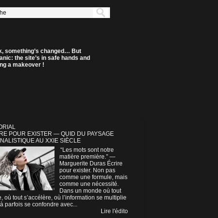
k, something’s changed… But
anic: the site’s in safe hands and
ting a makeover !
ORIAL
RE POUR EXISTER — QUID DU PAYSAGE
NALISTIQUE AU XXIE SIÈCLE
“Les mots sont notre
matière première.” —
Marguerite Duras Écrire
pour exister. Non pas
comme une formule, mais
comme une nécessité.
Dans un monde où tout
e, où tout s’accélère, où l’information se multiplie
à parfois se confondre avec...
Lire l'édito