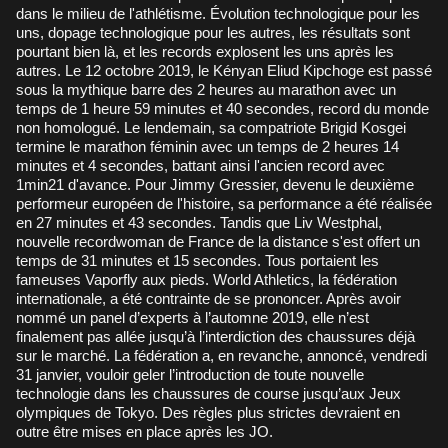
dans le milieu de l'athlétisme. Évolution technologique pour les
uns, dopage technologique pour les autres, les résultats sont
pourtant bien là, et les records explosent les uns après les
autres. Le 12 octobre 2019, le Kényan Eliud Kipchoge est passé
sous la mythique barre des 2 heures au marathon avec un
temps de 1 heure 59 minutes et 40 secondes, record du monde
non homologué. Le lendemain, sa compatriote Brigid Kosgei
termine le marathon féminin avec un temps de 2 heures 14
minutes et 4 secondes, battant ainsi l'ancien record avec
1min21 d'avance. Pour Jimmy Gressier, devenu le deuxième
performeur européen de l'histoire, sa performance a été réalisée
en 27 minutes et 43 secondes. Tandis que Liv Westphal,
nouvelle recordwoman de France de la distance s'est offert un
temps de 31 minutes et 15 secondes. Tous portaient les
fameuses Vaporfly aux pieds. World Athletics, la fédération
internationale, a été contrainte de se prononcer. Après avoir
nommé un panel d’experts à l’automne 2019, elle n’est
finalement pas allée jusqu’à l’interdiction des chaussures déjà
sur le marché. La fédération a, en revanche, annoncé, vendredi
31 janvier, vouloir geler l’introduction de toute nouvelle
technologie dans les chaussures de course jusqu’aux Jeux
olympiques de Tokyo. Des règles plus strictes devraient en
outre être mises en place après les JO.