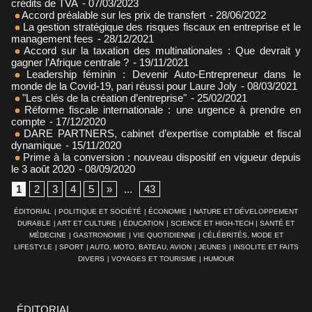
crédits de TVA
- 07/03/2023
Accord préalable sur les prix de transfert
- 28/06/2022
La gestion stratégique des risques fiscaux en entreprise et le
management fees
- 28/12/2021
Accord sur la taxation des multinationales : Que devrait y
gagner l’Afrique centrale ?
- 19/11/2021
Leadership féminin : Devenir Auto-Entrepreneur dans le
monde de la Covid-19, pari réussi pour Laure Joly
- 08/03/2021
"Les clés de la création d’entreprise"
- 25/02/2021
Réforme fiscale internationale : une urgence à prendre en
compte
- 17/12/2020
DARE PARTNERS, cabinet d’expertise comptable et fiscal
dynamique
- 15/11/2020
Prime à la conversion : nouveau dispositif en vigueur depuis
le 3 août 2020
- 08/09/2020
1
2
3
4
5
»
...
43
ÉDITORIAL
|
POLITIQUE ET SOCIÉTÉ
|
ÉCONOMIE
|
NATURE ET DÉVELOPPEMENT
DURABLE
|
ART ET CULTURE
|
ÉDUCATION
|
SCIENCE ET HIGH-TECH
|
SANTÉ ET
MÉDECINE
|
GASTRONOMIE
|
VIE QUOTIDIENNE
|
CÉLÉBRITÉS, MODE ET
LIFESTYLE
|
SPORT
|
AUTO, MOTO, BATEAU, AVION
|
JEUNES
|
INSOLITE ET FAITS
DIVERS
|
VOYAGES ET TOURISME
|
HUMOUR
ÉDITORIAL