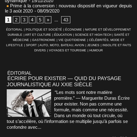
dynamique
- 15/11/2020
Prime à la conversion : nouveau dispositif en vigueur depuis
le 3 août 2020
- 08/09/2020
1
2
3
4
5
»
...
43
ÉDITORIAL
|
POLITIQUE ET SOCIÉTÉ
|
ÉCONOMIE
|
NATURE ET DÉVELOPPEMENT
DURABLE
|
ART ET CULTURE
|
ÉDUCATION
|
SCIENCE ET HIGH-TECH
|
SANTÉ ET
MÉDECINE
|
GASTRONOMIE
|
VIE QUOTIDIENNE
|
CÉLÉBRITÉS, MODE ET
LIFESTYLE
|
SPORT
|
AUTO, MOTO, BATEAU, AVION
|
JEUNES
|
INSOLITE ET FAITS
DIVERS
|
VOYAGES ET TOURISME
|
HUMOUR
ÉDITORIAL
ÉCRIRE POUR EXISTER — QUID DU PAYSAGE
JOURNALISTIQUE AU XXIE SIÈCLE
“Les mots sont notre matière
première.” — Marguerite Duras Écrire
pour exister. Non pas comme une
formule, mais comme une nécessité.
Dans un monde où tout circule, où
tout s’accélère, où l’information se multiplie jusqu’à parfois se
confondre avec...