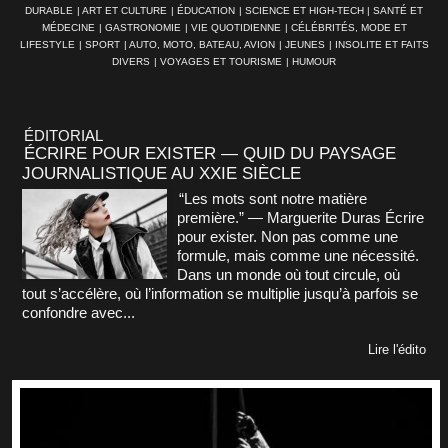
DURABLE
|
ART ET CULTURE
|
ÉDUCATION
|
SCIENCE ET HIGH-TECH
|
SANTÉ ET
MÉDECINE
|
GASTRONOMIE
|
VIE QUOTIDIENNE
|
CÉLÉBRITÉS, MODE ET
LIFESTYLE
|
SPORT
|
AUTO, MOTO, BATEAU, AVION
|
JEUNES
|
INSOLITE ET FAITS
DIVERS
|
VOYAGES ET TOURISME
|
HUMOUR
ÉDITORIAL
ÉCRIRE POUR EXISTER — QUID DU PAYSAGE
JOURNALISTIQUE AU XXIE SIÈCLE
“Les mots sont notre matière
première.” — Marguerite Duras Écrire
pour exister. Non pas comme une
formule, mais comme une nécessité.
Dans un monde où tout circule, où
tout s’accélère, où l’information se multiplie jusqu’à parfois se
confondre avec...
Lire l'édito