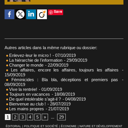
Save
Autres articles dans la même rubrique ou dossier:
Enlevez-leur le micro !
- 07/10/2019
La hiérarchie de l'information
- 29/09/2019
Changer le monde
- 22/09/2019
Les affaires, encore les affaires, toujours les affaires
-
15/09/2019
Féminicides : Bla bla, déceptions et premiers pas
-
08/09/2019
Vive la rentrée!
- 01/09/2019
Toujours en vacances
- 18/08/2019
De quel intolérable s’agit-il ?
- 04/08/2019
Bienvenue au club !
- 28/07/2019
Les mains propres
- 21/07/2019
1
2
3
4
5
»
...
29
ÉDITORIAL
|
POLITIQUE ET SOCIÉTÉ
|
ÉCONOMIE
|
NATURE ET DÉVELOPPEMENT