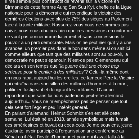
Il me semble plus constructif de revenir sur la victoire en
Birmanie de cette femme Aung San Suu Kyi, cheffe de la Ligue
nationale pour la démocratie qui revendique la victoire des
dernières élections avec plus de 75% des sièges au Parlement
face à la junte militaire. Rassurez-vous nous ne sommes pas
naïve, nous nous doutons bien que ces messieurs en uniforme
ne vont pas donner immédiatement et sans concessions le
pouvoir à un parti démocrate. Mais on ne peut nier qu'il y a une
avancée, un premier pas dans le bon sens même si on sait ici
comme ailleurs que tant que des militaires sont au pouvoir, la
démocratie ne peut s'épanouir. N'est-ce pas Clemenceau qui
déclara en son temps que
"la guerre était une chose trop
sérieuse pour la confier à des militaires"
? Celui-là même dont
on nous rabat aujourd'hui les oreilles, ce fameux Père la Victoire
qui entraîna dans son sillon des millions d'hommes à la mort,
politicien fustigeant et dénigrant les militaires. D'aucun
répondront que sans lui nous parlerions peut-être allemand
aujourd'hui... Vous ne m'empêcherez pas de penser que tout
cela sent fort l'ego et peu l'intérêt général.
En parlant d'allemand, Helmut Schmidt s'en est allé cette
semaine. Lui était né en 1918, année symbolique mais fumait
des américaines et buvait du coca-cola. Je me souviens, jeune
étudiante, avoir participé à l'organisation une conférence au
Sénat où il était l'invité d'honneur et pour qui il avait fallu à la