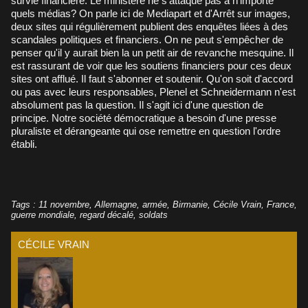
survie financière. Le ministère ne s'attaque pas à n'importe
quels médias? On parle ici de Mediapart et d'Arrêt sur images,
deux sites qui régulièrement publient des enquêtes liées à des
scandales politiques et financiers. On ne peut s'empêcher de
penser qu'il y aurait bien la un petit air de revanche mesquine. Il
est rassurant de voir que les soutiens financiers pour ces deux
sites ont afflué. Il faut s'abonner et soutenir. Qu'on soit d'accord
ou pas avec leurs responsables, Plenel et Schneidermann n'est
absolument pas la question. Il s'agit ici d'une question de
principe. Notre société démocratique a besoin d'une presse
pluraliste et dérangeante qui ose remettre en question l'ordre
établi.
Tags
:
11 novembre
,
Allemagne
,
armée
,
Birmanie
,
Cécile Vrain
,
France
,
guerre mondiale
,
regard décalé
,
soldats
CÉCILE VRAIN